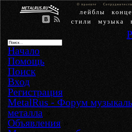
О проекте
Сотрудничест
лейблы
конц
стили
музыка
Начало
Помощь
Поиск
Вход
Регистрация
MetalRus - Форум музыкаль
металла
»
Объявления
»