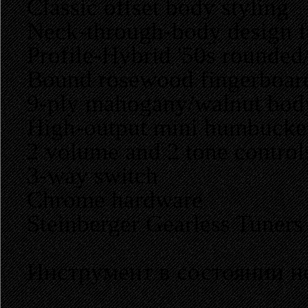
Classic offset body styling
Neck-through-body design fo
Profile-Hybrid '50s rounded/
Bound rosewood fingerboard
9-ply mahogany/walnut bo
High-output mini humbucker
2 volume and 2 tone contro
3-way switch
Chrome hardware
Steinberger Gearless Tuners
Инструмент в состоянии н