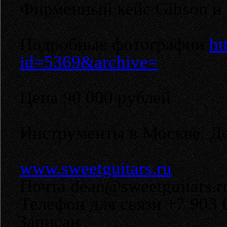
Фирменный кейс Gibson и 
Подробные фотографии
ht
id=5369&archive=
Цена 90 000 рублей
Инструменты в Москве. До
www.sweetguitars.ru
Почта dean@sweetguitars.r
Телефон для связи +7 903 
Записан