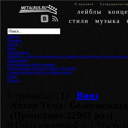
О проекте
Сотрудничест
лейблы
конц
стили
музыка
Начало
Помощь
Поиск
Вход
Регистрация
MetalRus - Форум музыкального сообщества тяжелого рока и металла
Объявления
»
Музыкальное оборудование
»
Белоснежный Gibson Firebird USA 2016
« предыдущая тема
следующая тема »
Ответ
Печать
Страницы: [
1
]
Вниз
Автор
Тема: Белоснежный
(Прочитано 22961 раз)
0 Пользователей и 1 Гость 