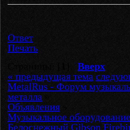
Ответ
Печать
Страницы: [
1
]
Вверх
« предыдущая тема
следую
MetalRus - Форум музыкаль
металла
»
Объявления
»
Музыкальное оборудовани
Белоснежный Gibson Firebi