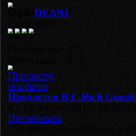
DEAN1
Старожил
Сообщений: 275
Репутация: +0/-0
Продается B.C.Rich Gunsl
«
:
18 Август 2017, 09:35:53
Цитировать
Производство-Япония 1988