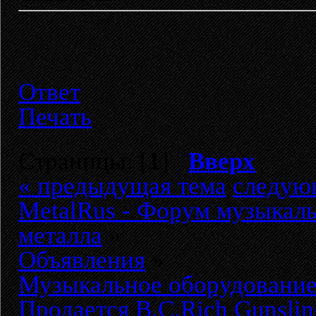
Ответ
Печать
Страницы: [
1
]
Вверх
« предыдущая тема
следую
MetalRus - Форум музыкаль
металла
»
Объявления
»
Музыкальное оборудовани
Продается B.C.Rich Gunsli