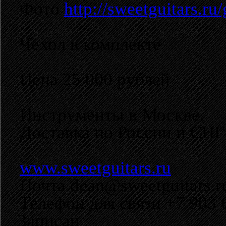
Фото
http://sweetguitars.
Чехол в комплекте
Цена 25 000 рублей
Инструменты в Москве.
Доставка по России и СНГ 
www.sweetguitars.ru
Почта dean@sweetguitars.r
Телефон для связи +7 903 
Записан