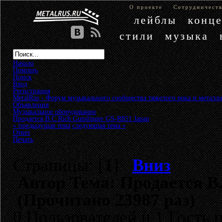
О проекте
Сотрудничест
лейблы
конц
стили
музыка
Начало
Помощь
Поиск
Вход
Регистрация
MetalRus - Форум музыкального сообщества тяжелого рока и металла
Объявления
»
Музыкальное оборудование
»
Продается B.C.Rich Gunslinger GS-R851 Japan
« предыдущая тема
следующая тема »
Ответ
Печать
Страницы: [
1
]
Вниз
Автор
Тема: Продается B.
(Прочитано 23987 раз)
0 Пользователей и 1 Гость 