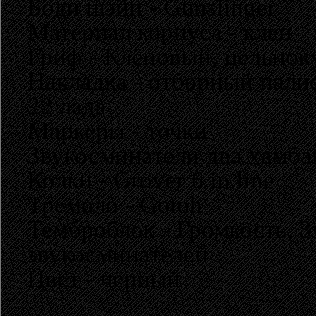
Боди шэйп - Gunslinger
Материал корпуса - клен
Гриф - Клёновый, цельнок
Накладка - отборный пали
22 лада
Маркеры - точки
Звукосминатели два хамбак
Колки - Grover 6 in line
Тремоло - Gotoh
Темброблок - Громкость, 
звукосминателей
Цвет - чёрный