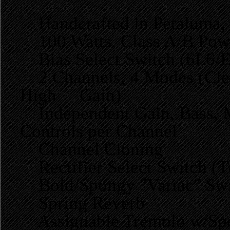
Handcrafted in Petaluma, 
100 Watts, Class A/B Pow
Bias Select Switch (6L6/
2 Channels, 4 Modes (Clea
High Gain)
Independent Gain, Bass, Mi
Controls per Channel
Channel Cloning
Rectifier Select Switch (T
Bold/Spongy "Variac" Swi
Spring Reverb
Assignable Tremolo w/Spe