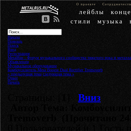
О проекте
Сотрудничест
лейблы
конц
стили
музыка
Начало
Помощь
Поиск
Вход
Регистрация
MetalRus - Форум музыкального сообщества тяжелого рока и металла
Объявления
»
Музыкальное оборудование
»
Комбоусилитель Mesa Boogie Dual Rectifier Tremoverb
« предыдущая тема
следующая тема »
Ответ
Печать
Страницы: [
1
]
Вниз
Автор
Тема: Комбоусилите
Tremoverb (Прочитано 243
0 Пользователей и 1 Гость 