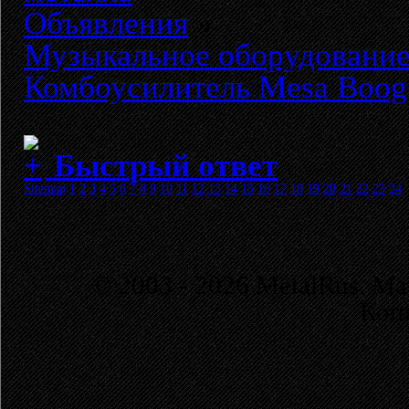
Объявления
»
Музыкальное оборудовани
Комбоусилитель Mesa Boogie
Быстрый ответ
Sitemap
1
2
3
4
5
6
7
8
9
10
11
12
13
14
15
16
17
18
19
20
21
22
23
24
© 2003 - 2026 MetalRus. М
Коп