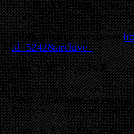
Parallel FX Loop w/Send 
2x12 Combo (Celestion Vi
Подробные фотографии
ht
id=5242&archive=
Цена 110 000 рублей
Усилители в Москве
Прослушивание по предва
Возможна доставка в любо
Звонить 8 903 682 71 66