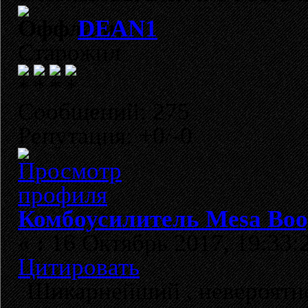
DEAN1
Старожил
Сообщений: 275
Репутация: +0/-0
Комбоусилитель Mesa Boog
«
:
16 Октябрь 2017, 19:33:
Цитировать
Шикарнейший , невероятн