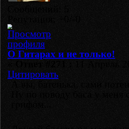
Сообщений: 5
Репутация: +0/-0
О Гитарах и не только!
«
Ответ #271 :
11 Апрель 20
Цитировать
А вы, батенька, сами пот
Ну по поводу баса у меня 
грифом...