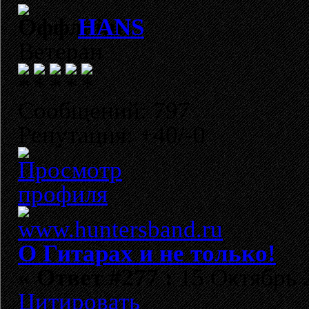
HANS
Ветеран
Сообщений: 797
Репутация: +40/-0
О Гитарах и не только!
«
Ответ #277 :
15 Октябрь 2
Цитировать