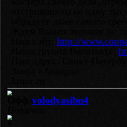
мастера своего дела ,отре
отстроившего не одну тыс
обрадует даже самого треб
Ждем Ваших звонков по тел
Наш сайт:
http://www.conpe
Наша группа Вконтакте:
ht
Наш адрес: Санкт-Петербур
Завод «Аккорд»
Записан
volodyasibn4
Новичок