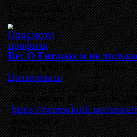
Сообщений: 1
Репутация: +0/-0
Re: О Гитарах и не только
«
Ответ #280 :
24 Январь 20
Цитировать
8)оооо я тут такой страток
была акция со скидкой 30
https://promokodi.net/store
вовремя!)
Записан