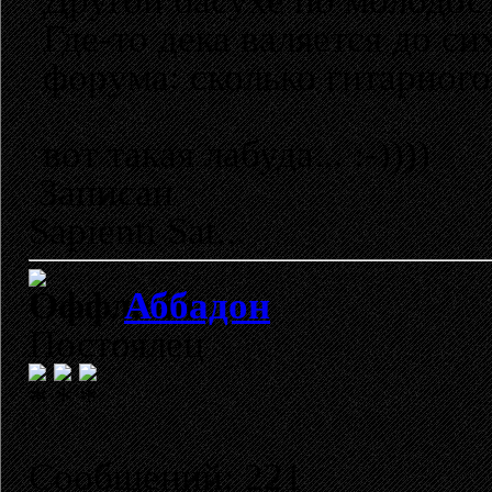
Другой басухе по молодос
Где-то дека валяется до си
форума: сколько гитарного 
вот такая лабуда... :-))))
Записан
Sapienti Sat...
Аббадон
Постоялец
Сообщений: 221