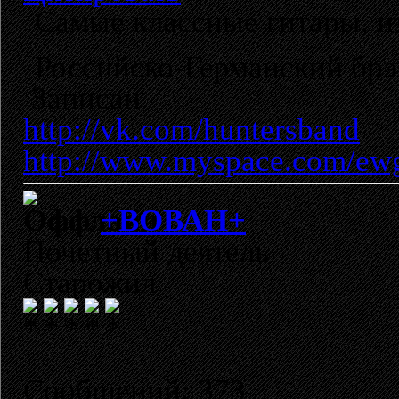
Самые классные гитары, и
Российско-Германский брэ
Записан
http://vk.com/huntersband
http://www.myspace.com/ew
+ВОВАН+
Почетный деятель
Старожил
Сообщений: 373