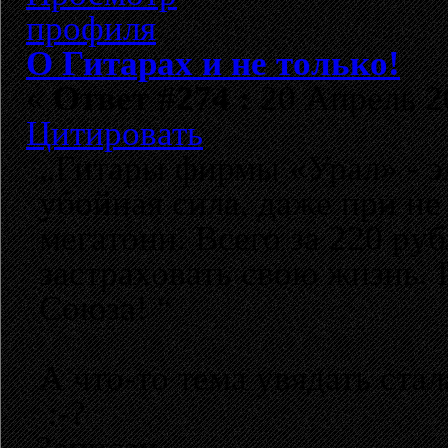
О Гитарах и не только!
«
Ответ #274 :
20 Апрель 20
Цитировать
„Гитары фирмы «Урал» - э
убойная сила, даже при не
мегатонн. Всего за 220 ру
застраховать свою жизнь. 
Союза! “
А что-то тема увядать стала
:-?