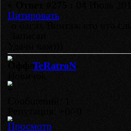
«
Ответ #275 :
04 Июль 2010
Цитировать
о басах Винтаж кто что с
Записан
Удачи вам)))
TeRatroN
Новичок
Сообщений: 1
Репутация: +0/-0