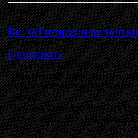
Аннет24
Гость
Re: О Гитарах и не только
«
Ответ #279 :
21 Февраль 2
Цитировать
Гитарная мастерская Conpet
Оказываем широкий спектр
,обслуживанию ,реставраци
гитар.
Так же занимаемся изгото
собственным спецификаци
Лояльные цены и не ограни