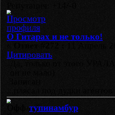
Репутация: +14/-0
О Гитарах и не только!
«
Ответ #272 :
11 Апрель 20
Цитировать
Да, только от этого УРАЛА
он не мало)
Записан
...плясал под дудки агентов 
тупинамбур