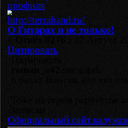
О Гитарах и не только!
«
Ответ #276 :
12 Август 20
Цитировать
Цитировать
roman_a42
писал(а):
о басах Винтаж кто что с
Тоже из серии раритетов ал
Записан
Официальный сайт калужск