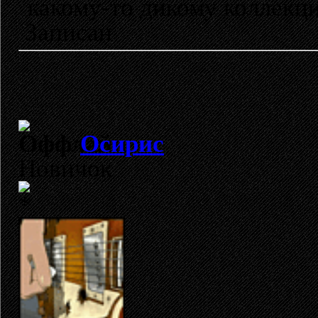
какому-то дикому коллекц
Записан
Осирис
Новичок