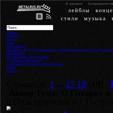
О проекте
Сотрудничест
лейблы
конц
стили
музыка
Начало
Помощь
Поиск
Вход
Регистрация
MetalRus - Форум музыкального сообщества тяжелого рока и металла
Объявления
»
Музыкальное оборудование
»
О Гитарах и не только!
« предыдущая тема
следующая тема »
Ответ
Печать
Страницы:
1
...
17
18
[
19
]
Автор
Тема: О Гитарах и 
0 Пользователей и 1 Гость 