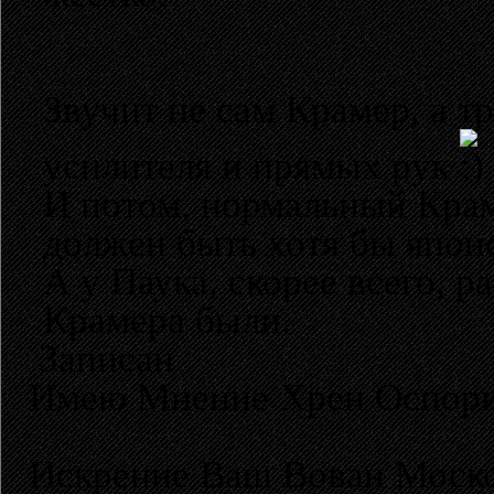
Звучит не сам Крамер, а т
усилителя и прямых рук
И потом, нормальный Крам
должен быть хотя бы япон
А у Паука, скорее всего, р
Крамера были.
Записан
Имею Мнение Хрен Оспор
Искренне Ваш Вован Моско