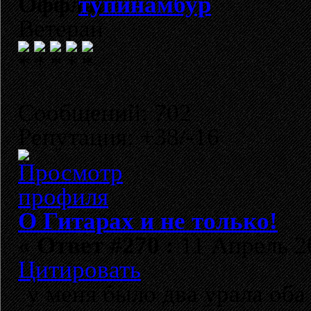
тупинамбур
Ветеран
Сообщений: 702
Репутация: +38/-16
О Гитарах и не только!
«
Ответ #270 :
11 Апрель 20
Цитировать
у меня было два урала оба