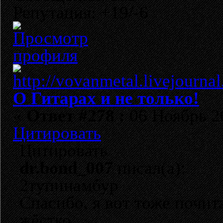
Репутация: +19/-6
О Гитарах и не только!
«
Ответ #278 :
06 Ноябрь 20
Цитировать
Цитировать
dr.bond_007
писал(а):
2тупинамбур
Спасибо, я вот тоже почит
жёстко.