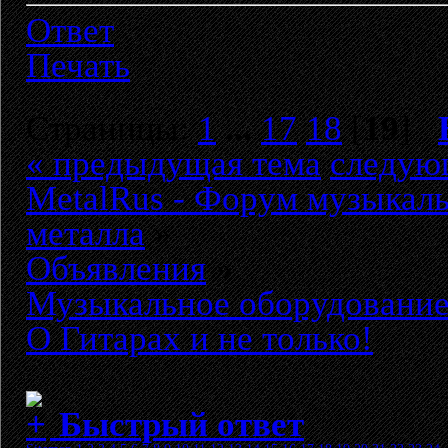
Ответ
Печать
Страницы:
1
...
17
18
[
19
]
« предыдущая тема
следую
MetalRus - Форум музыкаль
металла
»
Объявления
»
Музыкальное оборудовани
О Гитарах и не только!
Быстрый ответ