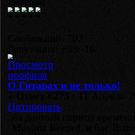
Ветеран
Сообщений: 702
Репутация: +38/-16
О Гитарах и не только!
«
Ответ #273 :
11 Апрель 20
Цитировать
на данный период времени
Musima Record, и бас Iban