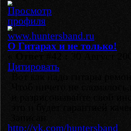
О Гитарах и не только!
«
Ответ #42 :
30 Август 200
Цитировать
Вот как надо гитары ремо
Чтоб ничего не сломалось,
и разрисовывайте свой инс
это и будет гарантией каче
Записан
http://vk.com/huntersband