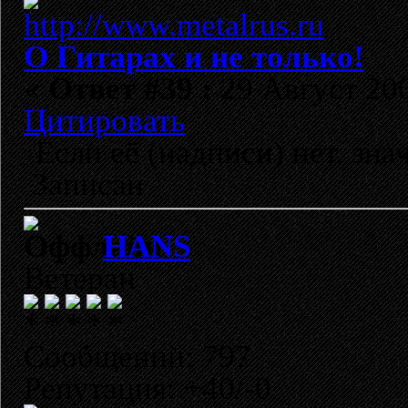
О Гитарах и не только!
«
Ответ #39 :
29 Август 200
Цитировать
Если её (надписи) нет, зна
Записан
HANS
Ветеран
Сообщений: 797
Репутация: +40/-0