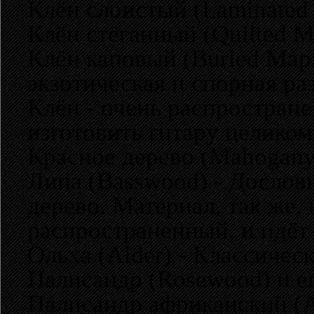
Клён слоистый (Laminated
Клён стёганный (Quilted M
Клён каповый (Burled Maple
экзотическая и спорная ра
Клён - очень распростран
изготовить гитару целиком
Красное дерево (Mahogany)
Липа (Basswood) - Дословн
дерево. Материал, так же,
распространенный, и идёт 
Ольха (Alder) - Классичес
Палисандр (Rosewood) и е
Палисандр африканский (A