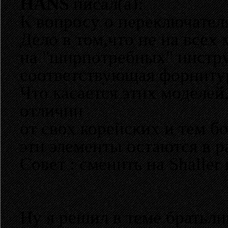
HANS
писал(а):
К вопросу о переключателя
Дело в том,что не на всех
на "ширпотребных" инстру
соответствующая форниту
Что касается этих моделей
отличии
от свох корейских и тем б
эти элементы остаются в р
Совет : сменить на Shaller
Ну я решил в теме братьл