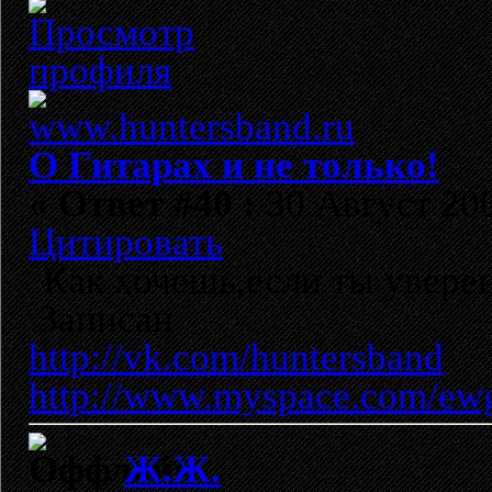
О Гитарах и не только!
«
Ответ #40 :
30 Август 200
Цитировать
Как хочешь,если ты уверен
Записан
http://vk.com/huntersband
http://www.myspace.com/ew
Ж.Ж.