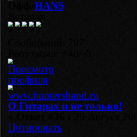
HANS
Ветеран
Сообщений: 797
Репутация: +40/-0
О Гитарах и не только!
«
Ответ #36 :
29 Август 200
Цитировать