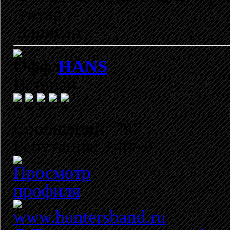
гитар.
Записан
HANS
Ветеран
Сообщений: 797
Репутация: +40/-0