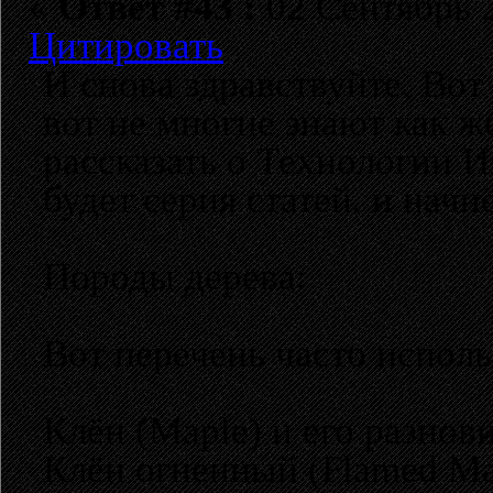
«
Ответ #43 :
02 Сентябрь 2
Цитировать
И снова здравствуйте. Вот
вот не многие знают как же
рассказать о Технологии И
будет серия статей. и начн
Породы дерева:
Вот перечень часто исполь
Клён (Maple) и его разнов
Клён огненный (Flamed Ma