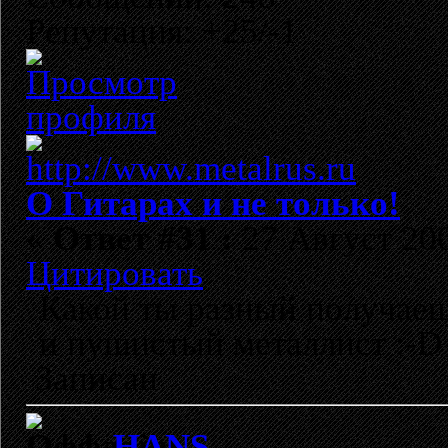
Репутация: +25/-1
О Гитарах и не только!
«
Ответ #31 :
27 Август 200
Цитировать
Какой ты разный получаеш
и пушистый металлист :-D
Записан
HANS