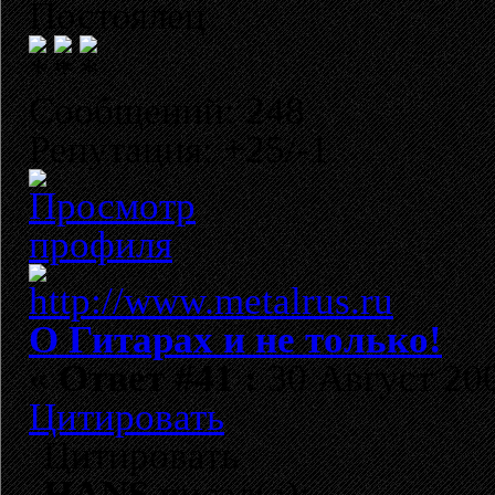
Постоялец
Сообщений: 248
Репутация: +25/-1
О Гитарах и не только!
«
Ответ #41 :
30 Август 200
Цитировать
Цитировать
HANS
писал(а):