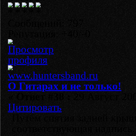
Сообщений: 797
Репутация: +40/-0
О Гитарах и не только!
«
Ответ #38 :
29 Август 200
Цитировать
Путём снятия задней крыш
соответствующая надпись.