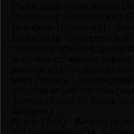
Палисандр бразильский (Br
Палисандр боливийский (B
Кокоболо (Cocobolo) - это
Палисандр - классический 
твёрдая и тяжёлая древеси
используют чёрное дерево 
мастерских эта порода исп
могу сказать - отполирова
пластиком (абсолютно глад
Тополь (Poplar) - Более д
материал.
Ясень (Ash) - Весьма про
его разновидности, которы