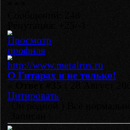
Сообщений: 248
Репутация: +25/-1
О Гитарах и не только!
«
Ответ #35 :
28 Август 200
Цитировать
Он родной ) Всё нормальн
Записан