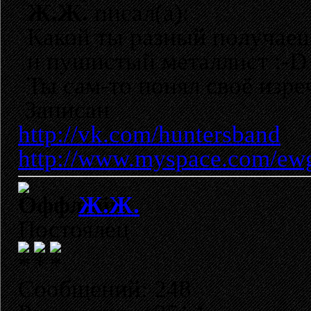
Ж.Ж.
писал(а):
Какой ты разный получаеш
и пушистый металлист :-D
Ты сам-то понял своё изре
Записан
http://vk.com/huntersband
http://www.myspace.com/ew
Ж.Ж.
Постоялец
Сообщений: 248