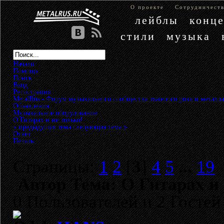
О проекте
Сотрудничест
лейблы
конц
стили
музыка
Начало
Помощь
Поиск
Вход
Регистрация
MetalRus - Форум музыкального сообщества тяжелого рока и металла
Объявления
»
Музыкальное оборудование
»
О Гитарах и не только!
« предыдущая тема
следующая тема »
Ответ
Печать
Страницы:
1
2
[
3
]
4
5
...
19
Автор
Тема: О Гитарах и 
0 Пользователей и 2 Гостей