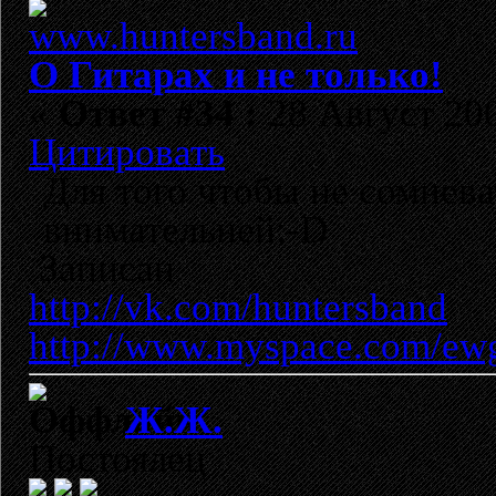
О Гитарах и не только!
«
Ответ #34 :
28 Август 200
Цитировать
Для того чтобы не сомнева
внимательней:-D
Записан
http://vk.com/huntersband
http://www.myspace.com/ew
Ж.Ж.
Постоялец