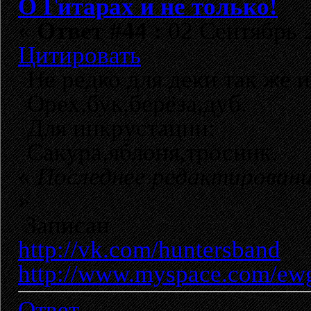
О Гитарах и не только!
«
Ответ #44 :
02 Сентябрь 2
Цитировать
Не редко для деки так же 
Орех,бук,берёза,дуб.
Для инкрустации:
Сакура,яблоня,тросник.
«
Последнее редактировани
»
Записан
http://vk.com/huntersband
http://www.myspace.com/ew
Ответ