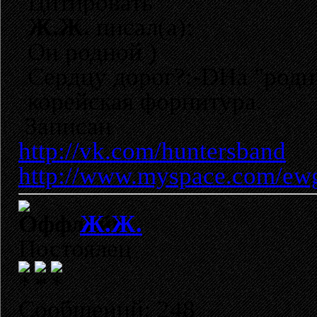
Цитировать
Ж.Ж.
писал(а):
Он родной )
Сердцу дорог?:-DНа "родн
корейская форнитура.
Записан
http://vk.com/huntersband
http://www.myspace.com/ew
Ж.Ж.
Постоялец
Сообщений: 248