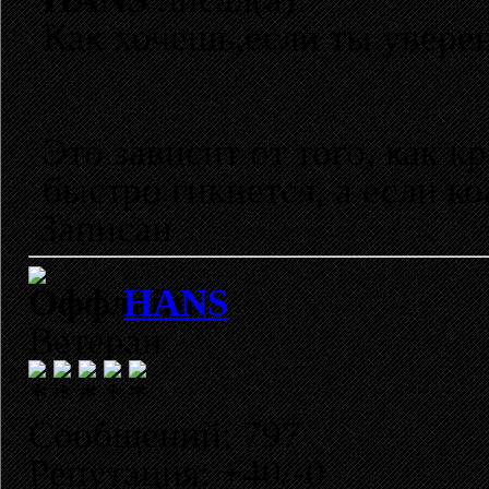
Как хочешь,если ты уверен
Это зависит от того, как к
быстро гикнется, а если ко
Записан
HANS
Ветеран
Сообщений: 797
Репутация: +40/-0