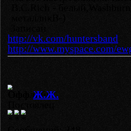
B.C.Rich - белый,Washburn
металликB-)
Записан
http://vk.com/huntersband
http://www.myspace.com/ew
Ж.Ж.
Постоялец
Сообщений: 248