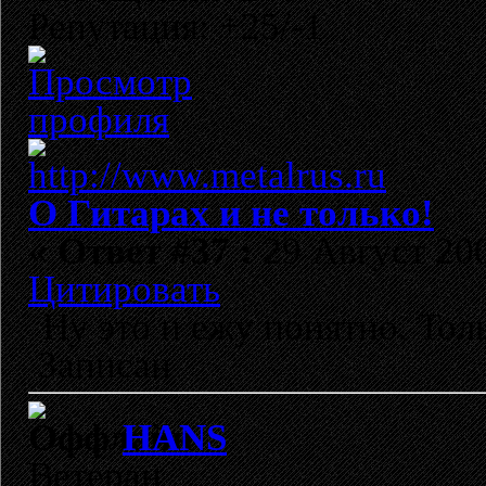
Репутация: +25/-1
О Гитарах и не только!
«
Ответ #37 :
29 Август 200
Цитировать
Ну это и ежу понятно. Тол
Записан
HANS
Ветеран