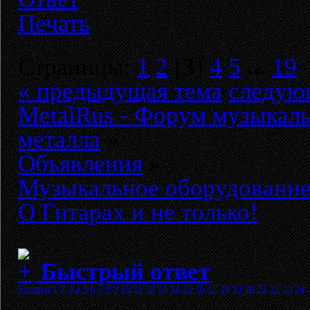
Печать
Страницы:
1
2
[
3
]
4
5
...
19
« предыдущая тема
следую
MetalRus - Форум музыкаль
металла
»
Объявления
»
Музыкальное оборудовани
О Гитарах и не только!
Быстрый ответ
Sitemap
1
2
3
4
5
6
7
8
9
10
11
12
13
14
15
16
17
18
19
20
21
22
23
24