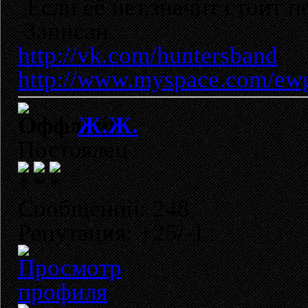
Если её нет,значит стоит п
Записан
http://vk.com/huntersband
http://www.myspace.com/ew
Ж.Ж.
Постоялец
Сообщений: 248
Репутация: +25/-1