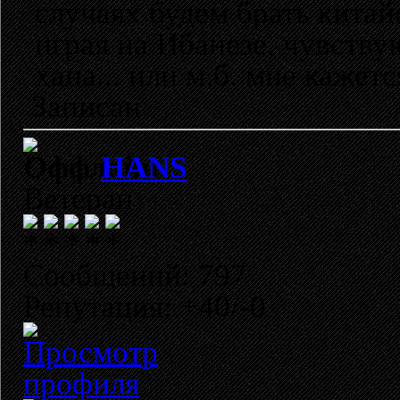
случаях будем брать китай
играя на Ибанезе, чувств
хана... или м.б. мне кажетс
Записан
HANS
Ветеран
Сообщений: 797
Репутация: +40/-0