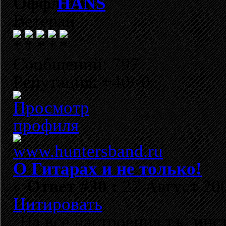
HANS
Ветеран
Сообщений: 797
Репутация: +40/-0
О Гитарах и не только!
«
Ответ #30 :
27 Август 200
Цитировать
На все настроения,т.к. ин