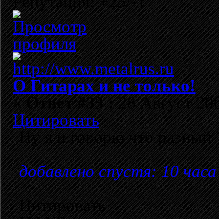
Репутация: +25/-1
О Гитарах и не только!
«
Ответ #33 :
28 Август 200
Цитировать
Ну я и говорю что разный 
добавлено спустя: 10 часа
Цитировать