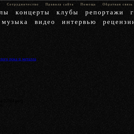
е
Сотрудничество
Правила сайта
Помощь
Обратная связь
блы
концерты
клубы
репортажи
музыка
видео
интервью
рецензи
лого рока и металла
»
 22714 раз)
му.