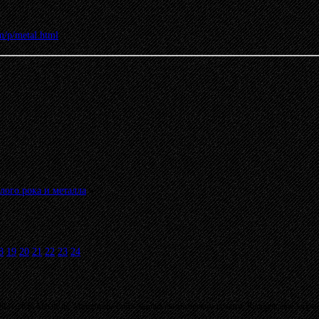
m/p/metal.html
лого рока и металла
»
8
19
20
21
22
23
24
03 - 2026 MetalRus. Материалы сайта защищены авторским правом. Копирование запре