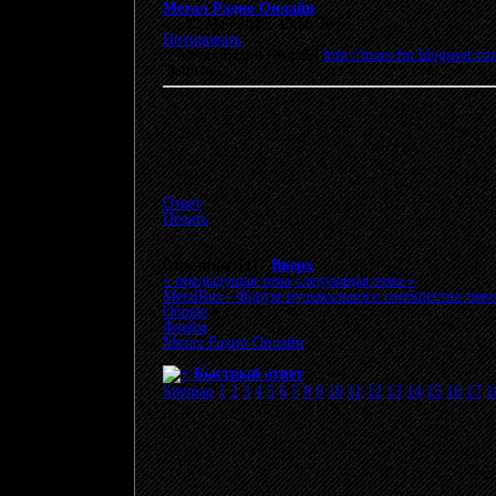
Метал Радио Онлайн
«
:
22 Май 2015, 15:56:26 »
Цитировать
Метал Радио Онлайн
http://mars-fm.blogspot.co
Записан
Ответ
Печать
Страницы: [
1
]
Вверх
« предыдущая тема
следующая тема »
MetalRus - Форум музыкального сообщества тяже
Общее
»
Флейм
»
Метал Радио Онлайн
Быстрый ответ
Sitemap
1
2
3
4
5
6
7
8
9
10
11
12
13
14
15
16
17
1
© 20