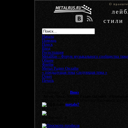
О проект
лей
стили
Начало
Помощь
Поиск
Вход
Регистрация
MetalRus - Форум музыкального сообщества тяже
Общее
»
Флейм
»
Метал Радио Онлайн
« предыдущая тема
следующая тема »
Ответ
Печать
Страницы: [
1
]
Вниз
Автор
Тема: Метал Радио Онлайн (Прочитано
0 Пользователей и 1 Гость просматривают эту те
metalo7
Новичок
Сообщений: 0
Репутация: +0/-0