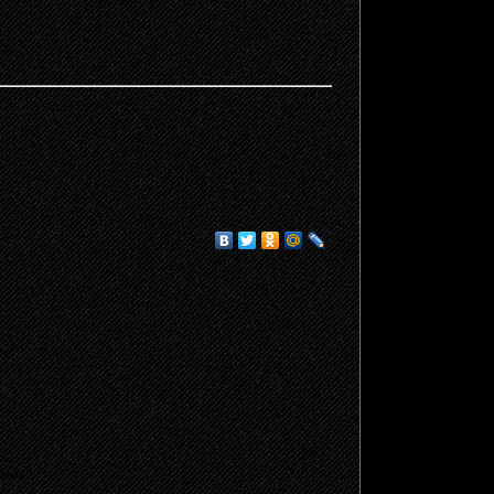
щено.