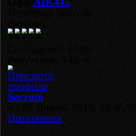
AIK445
Почетный деятель
Ветеран
Сообщений: 1546
Репутация: +48/-0
Sacrum
«
:
09 Январь 2018, 22:45:0
Цитировать