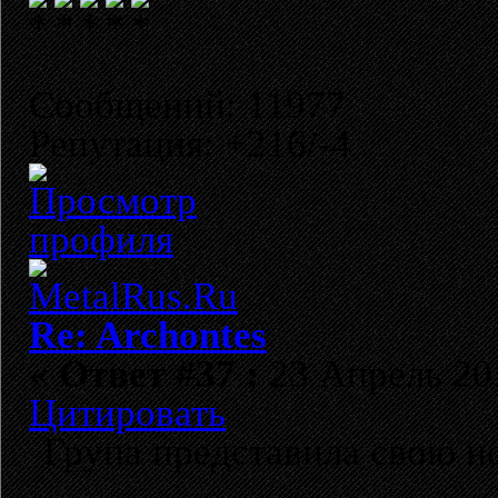
Сообщений: 11977
Репутация: +216/-4
Re: Archontes
«
Ответ #37 :
23 Апрель 201
Цитировать
Група представила свою 