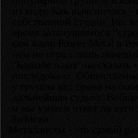
популярной группой в конц
из виду. Как выяснилось -
собственной студии. Но, к
время затянувшегося "стро
сам жанр Power Metal в Ро
нём не играл лишь ленивы
"Колыбельная" не сказать 
последовало. Общественно
у группы нет права на оши
дальнейшая судьба. Вобщем
и мы узнаем ответ на него
Записан
Металлисты - это самый раз