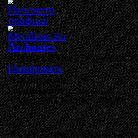
Archontes
«
Ответ #31 :
27 Декабрь 20
Цитировать
Цитировать
тупинамбур
писал(а):
"Saga Of Eternity" 1998
О, да! У меня была такая к