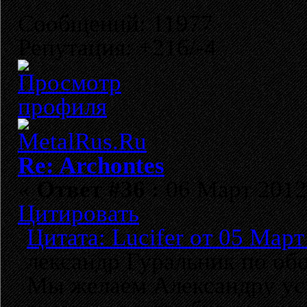
Сообщений: 11977
Репутация: +216/-4
Re: Archontes
«
Ответ #36 :
06 Март 2012,
Цитировать
Цитата: Lucifer от 05 Март
лександр Гуральник по об
Мы желаем Александру усп