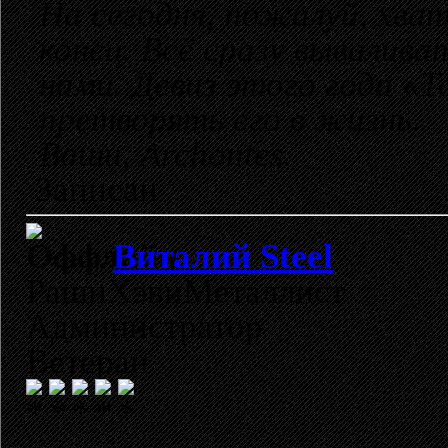
На сегодня, пожалуй, хват
конец. Всё сразу вывалив
нами. Девиз этого года «Т
претворять его в жизнь.
Ваши, Archontes.
Записан
Виталий Steel
РашнХэвиМеталлист
Администратор
Ветеран