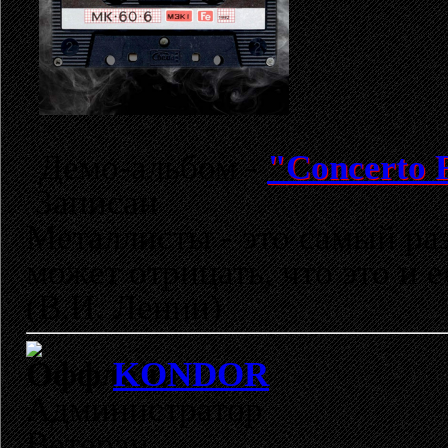
Демо-альбом -
"Concerto F
Записан
Металлисты - это самый раз
может отрицать, что это и 
(В.И. Ленин)
KONDOR
Администратор
Ветеран