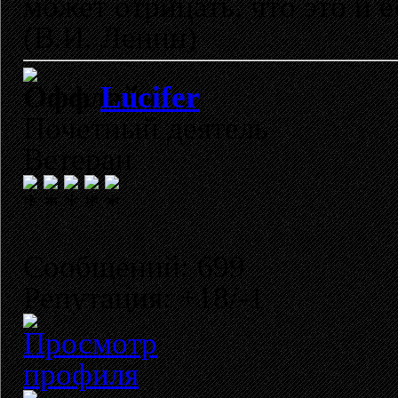
может отрицать, что это и 
(В.И. Ленин)
Lucifer
Почетный деятель
Ветеран
Сообщений: 699
Репутация: +18/-1