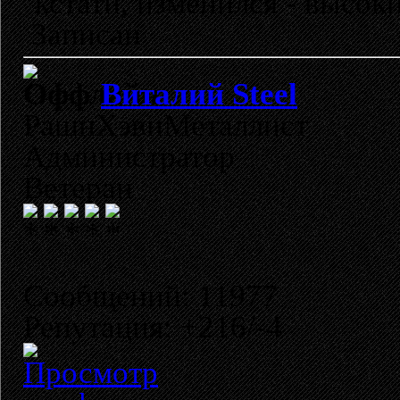
кстати, изменился - высок
Записан
Виталий Steel
РашнХэвиМеталлист
Администратор
Ветеран
Сообщений: 11977
Репутация: +216/-4