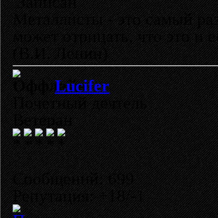
Записан
Металлисты - это самый раз
может отрицать, что это и 
(В.И. Ленин)
Lucifer
Почетный деятель
Ветеран
Сообщений: 699
Репутация: +18/-1