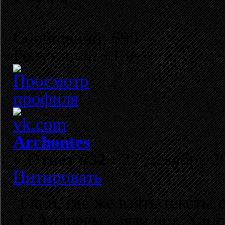
Сообщений: 699
Репутация: +18/-1
Archontes
«
Ответ #32 :
27 Декабрь 20
Цитировать
Блин, где же взять тексты
С Андреем связи нет, Ханс