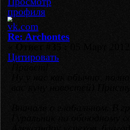
Re: Archontes
«
Ответ #35 :
05 Март 2012,
Цитировать
Привет!
Ну у нас как обычно, полн
вас кучу новостей) Прист
Вначале о глобальном. В г
Гуральник по обоюдному с
Александру успехов, благо