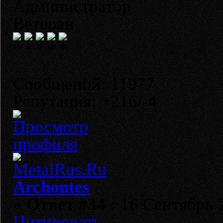
Администратор
Ветеран
Сообщений: 11977
Репутация: +216/-4
Archontes
«
Ответ #34 :
16 Сентябрь 2
Цитировать