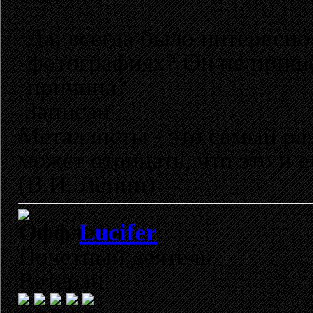
Да, всегда было интересно
фотографиях? Он не пришё
причина?
Записан
Металлисты - это самый раз
может отрицать, что это и 
(В.И. Ленин)
Lucifer
Почетный деятель
Ветеран