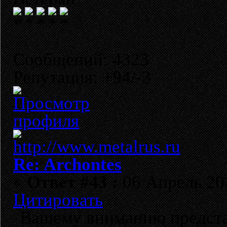
Сообщений: 4323
Репутация: +94/-3
Re: Archontes
«
Ответ #43 :
06 Апрель 201
Цитировать
Вашему вниманию предста