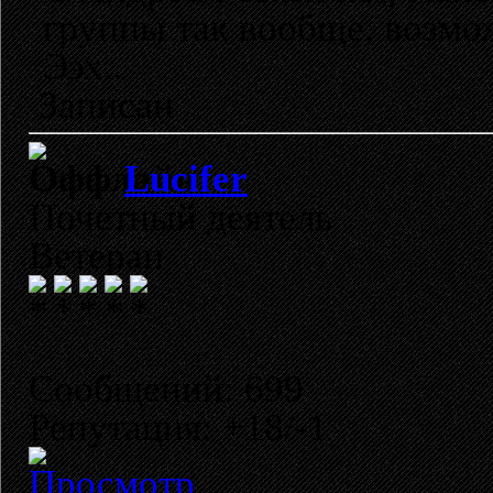
группы так вообще, возмо
Ээх..
Записан
Lucifer
Почетный деятель
Ветеран
Сообщений: 699
Репутация: +18/-1