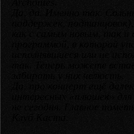
Archontes.
Да, да. Именно так. Сольны
поддержек, подтанцовок),
как с самым новым, так и
программой, в которой упо
исполнявшиеся или не исп
так. Теперь можете встав
забирать у них челюсть.
Да, про концерт ещё далек
интересных «плюшек» для 
не сегодня. Главное пометь
Клуб Каста.