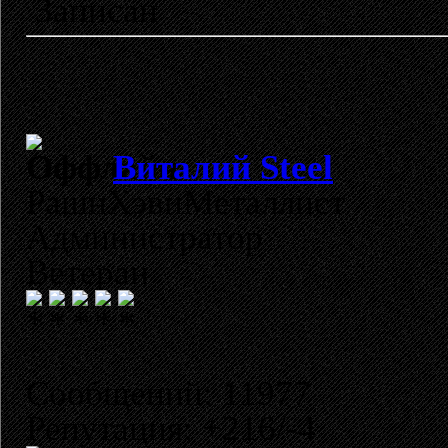
Записан
Виталий Steel
РашнХэвиМеталлист
Администратор
Ветеран
Сообщений: 11977
Репутация: +216/-4