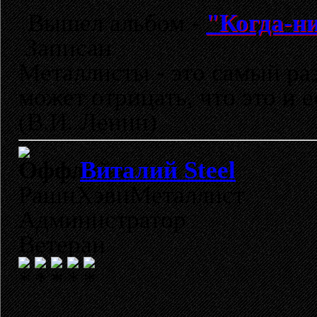
Вышел альбом -
"Когда-ни
Записан
Металлисты - это самый раз
может отрицать, что это и 
(В.И. Ленин)
Виталий Steel
РашнХэвиМеталлист
Администратор
Ветеран