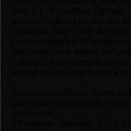
личности прошло в тех же
что и у Archontes. Проще 
клубах, ходили на те же к
слушали одну и ту же муз
самом порядке её появлени
многими уже давно забыто
узнано. Это прекрасно ощ
историю, общие интересы
Теперь, чтобы не быть го
расправляет паруса, ново
присесть.
20 апреля. Москва. Клуб К