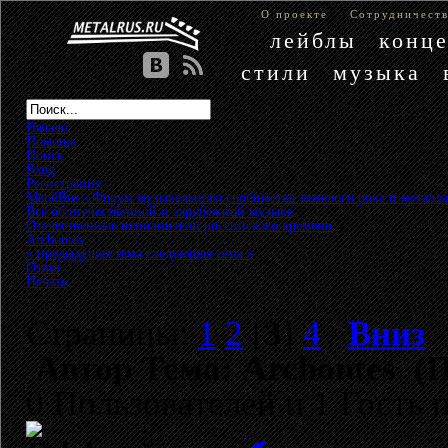
О проекте
Сотрудничест
лейблы
конц
стили
музыка
Начало
Помощь
Поиск
Вход
Регистрация
MetalRus - Форум музыкального сообщества тяжелого рока и металла
Всё об отечественной и зарубежной музыке
»
Отечественные исполнители российского времени
»
Archontes
« предыдущая тема
следующая тема »
Ответ
Печать
Страницы:
1
2
[
3
]
4
Вниз
Автор
Тема: Archontes (П
0 Пользователей и 1 Гость 