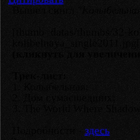
Вышел сингл
"Колыбельна
[thumb=datas/thumbs/32-kol
kolibelnaya_single2011.jpg
(кликнуть для увеличени
Трек-лист:
1. Колыбельная;
2. Дом сумасшедших;
3. The World Where Shadow
Подробности -
здесь