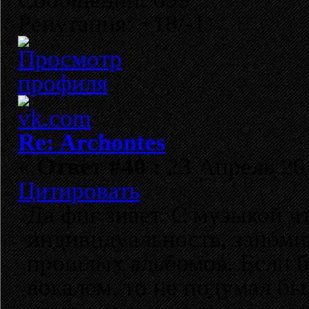
Репутация: +18/-1
Re: Archontes
«
Ответ #40 :
23 Апрель 201
Цитировать
Да фиг знает. С музыкой чт
индивидуальность, запоми
прошлых альбомов. Если б
вокалом, то не подумал бы,