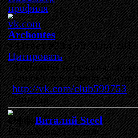
Archontes
«
Ответ #33 :
09 Март 2011,
Цитировать
Archontes
перезаписали ко
вашему вниманию её отры
http://vk.com/club599753
Записан
Виталий Steel
РашнХэвиМеталлист