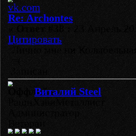
Re: Archontes
«
Ответ #38 :
23 Апрель 201
Цитировать
Лично мне ни Колыбельная
=(
Записан
Виталий Steel
РашнХэвиМеталлист
Администратор
Ветеран