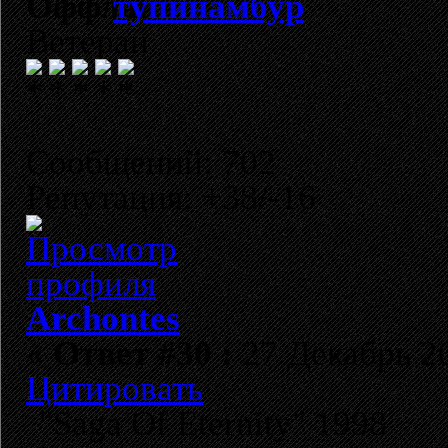
тупинамбур
Ветеран
Сообщений: 702
Репутация: +38/-16
Archontes
«
Ответ #30 :
27 Декабрь 20
Цитировать
"Saga Of Eternity" 1998