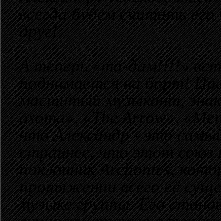
всегда будем считать его 
друг!
А теперь «та-дам!!!!» вс
поднимается на борт! Пре
маститый музыкант, знак
охота», «The Arrow», «Men
что Александр - это самы
страннее, что этот союз н
поклонник Archontes, кото
протяжении всего её суще
музыке группы. Его стано