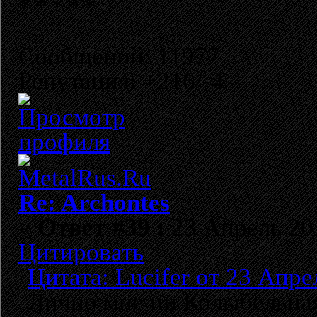
Сообщений: 11977
Репутация: +216/-4
Re: Archontes
«
Ответ #39 :
23 Апрель 201
Цитировать
Цитата: Lucifer от 23 Апре
Лично мне ни Колыбельная