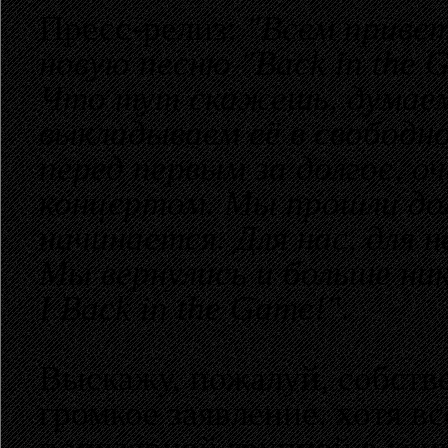
Пресс-релиз:
"Всем приве
новую песню "Back in the 
Что тут скажешь, думаем,
выкладываем её в свободн
перед первым за долгое, о
концертом. Мы прошли дол
начинается. Для нас, для 
Мы вернулись и больше ник
I Back in the Game!"
.
Выскажу, пожалуй, собстве
громкое заявление, хотя вс