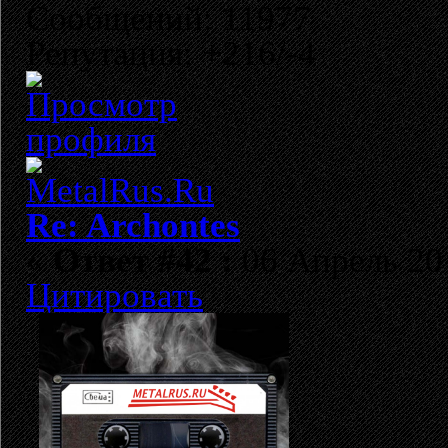
Сообщений: 11977
Репутация: +216/-4
Re: Archontes
«
Ответ #42 :
06 Апрель 201
Цитировать