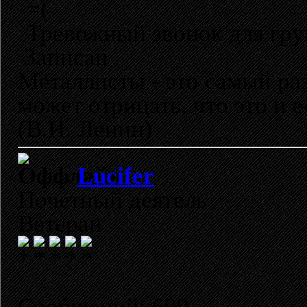
=(
Тревожный звонок для гру
Записан
Металлисты - это самый раз
может отрицать, что это и 
(В.И. Ленин)
Lucifer
Почетный деятель
Ветеран
Сообщений: 699