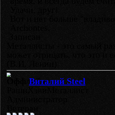
время, и всегда будем счи
Удачи, друг!
Вот и нет больше "владиво
Archontes.
Записан
Металлисты - это самый раз
может отрицать, что это и 
(В.И. Ленин)
Виталий Steel
РашнХэвиМеталлист
Администратор
Ветеран