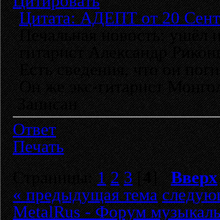
Цитировать
Цитата: АДЕПТ от 20 Сент
Печальная новость: ушёл и
гитарист Александр Рикон
Есть сведения, что он пог
Он же экс-гитарист Монго
Записан
Ответ
Печать
Страницы:
1
2
3
[
4
]
Вверх
« предыдущая тема
следую
MetalRus - Форум музыкаль