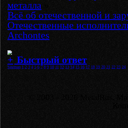
металла
»
Всё об отечественной и за
Отечественные исполнител
Archontes
Быстрый ответ
Sitemap
1
2
3
4
5
6
7
8
9
10
11
12
13
14
15
16
17
18
19
20
21
22
23
24
© 2003 - 2026 MetalRus. М
Коп