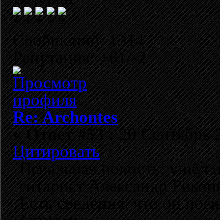
Сообщений: 1314
Репутация: +61/-2
Re: Archontes
«
Ответ #53 :
20 Сентябрь 2
Цитировать
Печальная новость: ушёл и
гитарист Александр Рикон
Есть сведения, что он пог