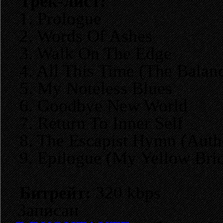
Трек-лист:
1. Prologue
2. Words Of Ashes
3. Walk On The Edge
4. All This Time (The Balan
5. My Noteless Blues
6. Goodbye New World
7. Return To Inner Self
8. The Escapist Hymn (Auth
9. Epilogue (My Yellow Bri
Битрейт:
320 kbps
Записан