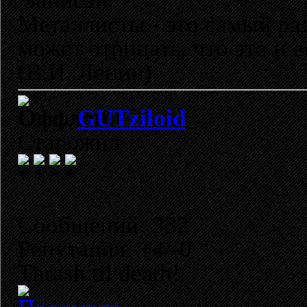
Записан
Металлисты - это самый раз
может отрицать, что это и 
(В.И. Ленин)
GUTziloid
Старожил
Сообщений: 332
Репутация: +4/-0
Thrash til death!