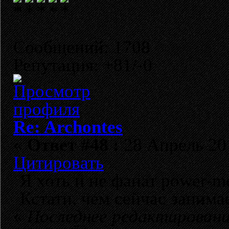
Сообщений: 1708
Репутация: +81/-0
Re: Archontes
«
Ответ #48 :
28 Апрель 201
Цитировать
Я хоть и не фанат power-m
Кстати, чем сейчас заним
«
Последнее редактирование