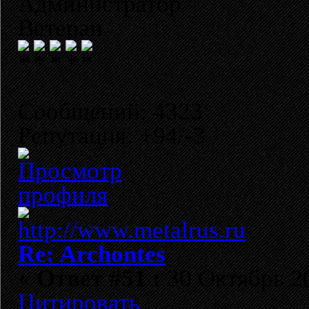
Администратор
Ветеран
Сообщений: 4323
Репутация: +94/-3
Re: Archontes
«
Ответ #51 :
30 Октябрь 20
Цитировать