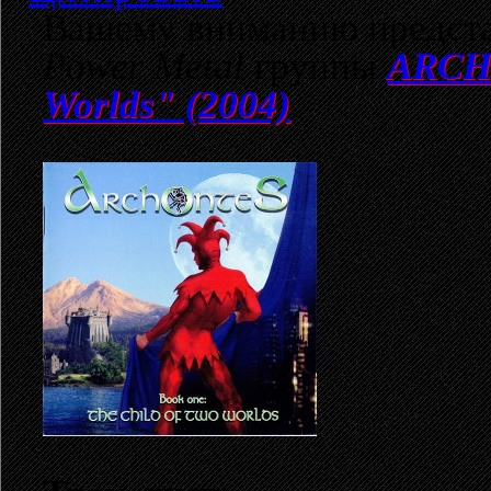
Вашему вниманию предста
Power Metal
группы
ARCHO
Worlds" (2004)
.