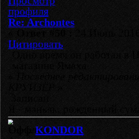
Re: Archontes
«
Ответ #50 :
24 Июнь 2016,
Цитировать
Одно время он работал в 
магазине Ямаха
«
Последнее редактировани
КРУИЗЁР
»
Записан
Я - маньяк, рожденный су
KONDOR