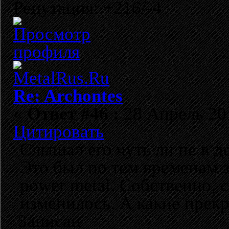
Репутация: +216/-4
Re: Archontes
«
Ответ #46 :
28 Апрель 201
Цитировать
Слышал его чуть ли не в д
Это был по тем временам 
power metal. Собственно, с
изменилось. А какие прекр
Записан