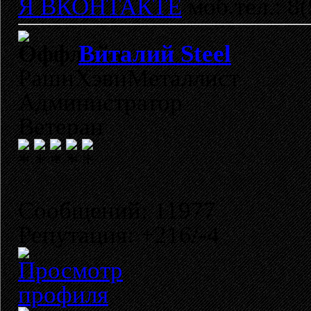
Я ВКОНТАКТЕ
моб.тел.: 8
Виталий Steel
РашнХэвиМеталлист
Администратор
Ветеран
Сообщений: 11977
Репутация: +216/-4