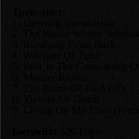
Трек-лист:
1. Opening Incantation
2. The World Where Shadow
3. Runaway From Dark
4. Whisper Of Time
5. Fear Is The Conscience Of
6. Mother Russia
7. The Rules Of Real Life
8. Victory Or Death
9. Living On My Own (Fred
Битрейт:
320 kbps