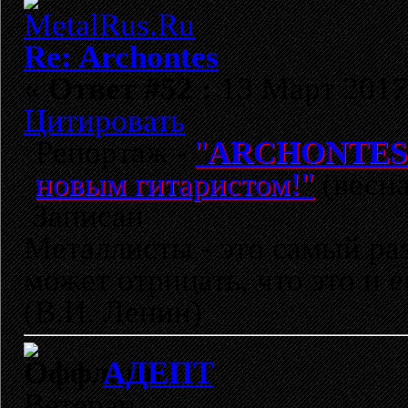
Re: Archontes
«
Ответ #52 :
13 Март 2017,
Цитировать
Репортаж -
"
ARCHONTES
новым гитаристом!"
(весна
Записан
Металлисты - это самый раз
может отрицать, что это и 
(В.И. Ленин)
АДЕПТ
Ветеран