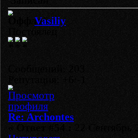
Записан
Vasiliy
Постоялец
Сообщений: 203
Репутация: +6/-1
Re: Archontes
«
Ответ #54 :
22 Сентябрь 2