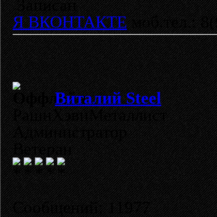
Записан
Я ВКОНТАКТЕ
моб.тел.: 8
Виталий Steel
РашнХэвиМеталлист
Администратор
Ветеран
Сообщений: 11977