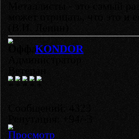
Металлисты - это самый раз
может отрицать, что это и 
(В.И. Ленин)
KONDOR
Администратор
Ветеран
Сообщений: 4323
Репутация: +94/-3