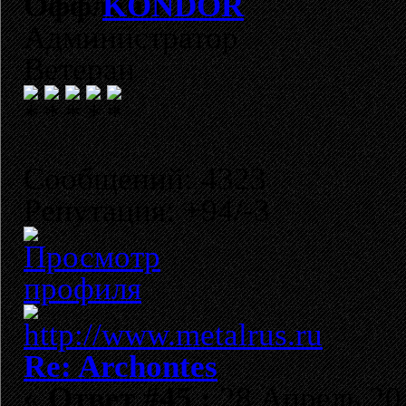
KONDOR
Администратор
Ветеран
Сообщений: 4323
Репутация: +94/-3
Re: Archontes
«
Ответ #45 :
28 Апрель 201