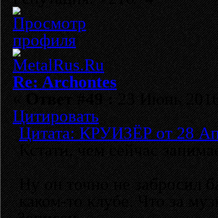
Re: Archontes
«
Ответ #49 :
23 Июнь 2016,
Цитировать
Цитата: КРУИЗЁР от 28 Ап
Кстати, чем сейчас заним
Ну он точно не забросил б
каком-то клубе. Что за муз