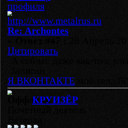
Re: Archontes
«
Ответ #47 :
28 Апрель 201
Цитировать
А сейчас даже как-то с ул
Записан
Я ВКОНТАКТЕ
моб.тел.: 8
КРУИЗЁР
Почетный деятель
Ветеран