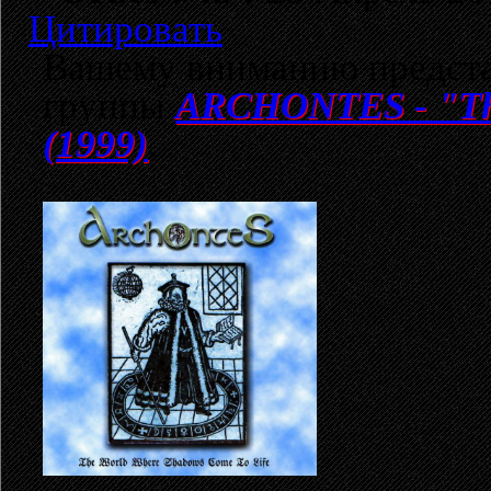
Цитировать
Вашему вниманию предста
группы
ARCHONTES - "The
(1999)
.