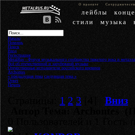
О проекте
Сотрудничест
лейблы
конц
стили
музыка
Начало
Помощь
Поиск
Вход
Регистрация
MetalRus - Форум музыкального сообщества тяжелого рока и металла
Всё об отечественной и зарубежной музыке
»
Отечественные исполнители российского времени
»
Archontes
« предыдущая тема
следующая тема »
Ответ
Печать
Страницы:
1
2
3
[
4
]
Вниз
Автор
Тема: Archontes (П
0 Пользователей и 1 Гость 