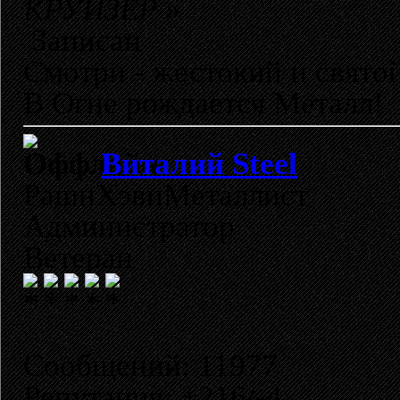
КРУИЗЁР
»
Записан
Смотри - жестокий и свято
В Огне рождается Металл!
Виталий Steel
РашнХэвиМеталлист
Администратор
Ветеран
Сообщений: 11977
Репутация: +216/-4