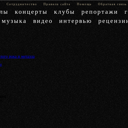
е
Сотрудничество
Правила сайта
Помощь
Обратная связь
блы
концерты
клубы
репортажи
музыка
видео
интервью
рецензи
лого рока и металла
»
и
»
раз)
му.