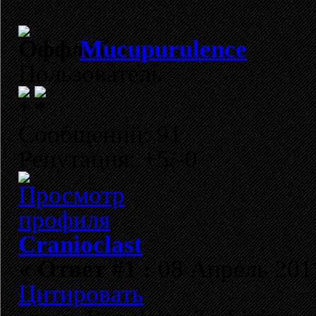
Mucupurulence
Пользователь
Сообщений: 91
Репутация: +5/-0
Cranioclast
«
Ответ #1 :
08 Апрель 2011
Цитировать