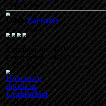
Записан
Zarrazer
Старожил
Сообщений: 480
Репутация: +45/-0
YxГхАхРх
Cranioclast
«
Ответ #3 :
12 Апрель 2011