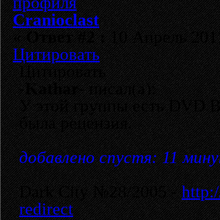
Cranioclast
«
Ответ #2 :
10 Апрель 2011
Цитировать
Цитировать
-Kathar-
писал(а):
У этой группы есть DVD Br
была рецензия.
добавлено спустя: 11 мин
Dark City №28/2005 -
http:
redirect