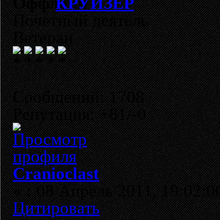
КРУИЗЁР
Почетный деятель
Ветеран
Сообщений: 1708
Репутация: +81/-0
Cranioclast
«
:
08 Апрель 2011, 19:02:0
Цитировать