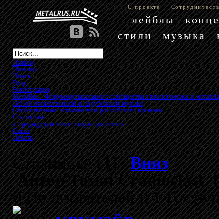
О проекте
Сотрудничест
лейблы
конц
стили
музыка
Начало
Помощь
Поиск
Вход
Регистрация
MetalRus - Форум музыкального сообщества тяжелого рока и металла
Всё об отечественной и зарубежной музыке
»
Отечественные исполнители российского времени
»
Cranioclast
« предыдущая тема
следующая тема »
Ответ
Печать
Страницы: [
1
]
Вниз
Автор
Тема: Cranioclast 
0 Пользователей и 1 Гость 