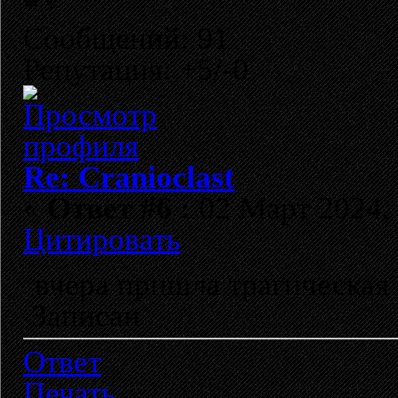
Сообщений: 91
Репутация: +5/-0
Re: Cranioclast
«
Ответ #6 :
02 Март 2024, 
Цитировать
вчера пришла трагическая
Записан
Ответ
Печать