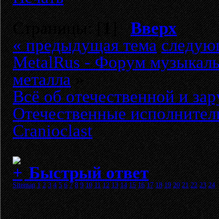
Страницы: [
1
]
Вверх
« предыдущая тема
следую
MetalRus - Форум музыкаль
металла
»
Всё об отечественной и за
Отечественные исполнител
Cranioclast
Быстрый ответ
Sitemap
1
2
3
4
5
6
7
8
9
10
11
12
13
14
15
16
17
18
19
20
21
22
23
24