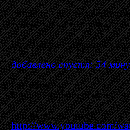
...ну вот... всё усложняется
теперь придётся безуспеш
но за инфу - огромное спа
добавлено спустя: 54 мин
Цитировать
Brutal Grindcore Video
нашёл только это(((
http://www.youtube.com/w