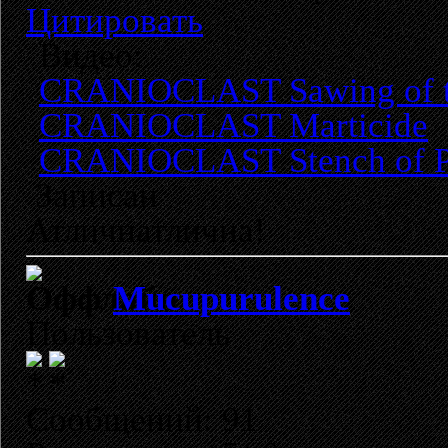
Цитировать
Видео:
CRANIOCLAST Sawing of t
CRANIOCLAST Marticide
CRANIOCLAST Stench of 
Записан
Атличнатлична!
Mucupurulence
Пользователь
Сообщений: 91