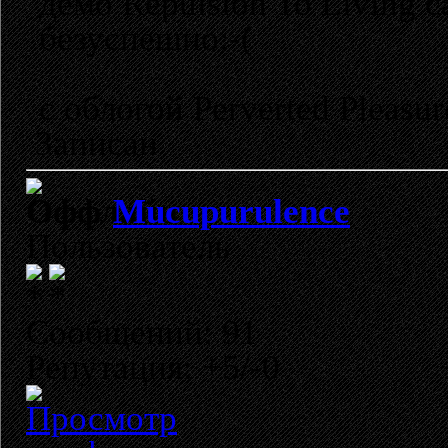
демо Repulsion To Living с
безуспешно:-(
с облогой Perverted Pleasur
Записан
Mucupurulence
Пользователь
Сообщений: 91
Репутация: +5/-0