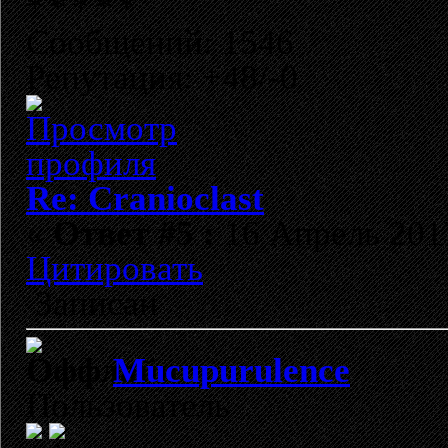
Сообщений: 1546
Репутация: +48/-0
Re: Cranioclast
«
Ответ #5 :
16 Апрель 2017
Цитировать
Записан
Mucupurulence
Пользователь