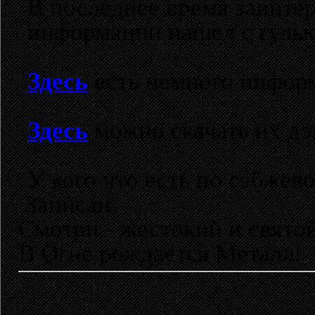
В последнее время заинтер
информации нашел с гульк
Здесь
есть немного информ
Здесь
можно скачать их дэ
У кого что есть по сабжево
Записан
Смотри - жестокий и свято
В Огне рождается Металл!