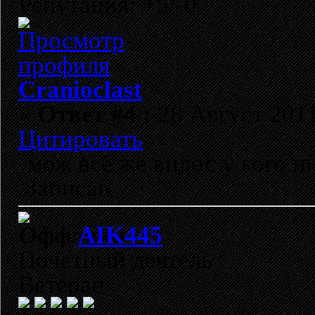
Репутация: +5/-0
Cranioclast
«
Ответ #4 :
28 Август 2011
Цитировать
мож всё же видос у кого н
Записан
AIK445
Почетный деятель
Ветеран