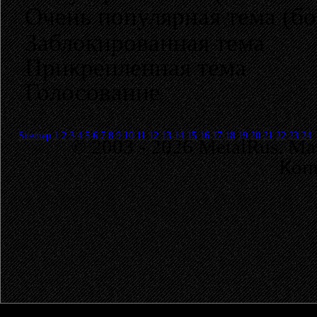
Очень популярная тема (бо
Заблокированная тема
Прикрепленная тема
Голосование
Sitemap
1
2
3
4
5
6
7
8
9
10
11
12
13
14
15
16
17
18
19
20
21
22
23
24
© 2003 - 2026 MetalRus. М
Коп