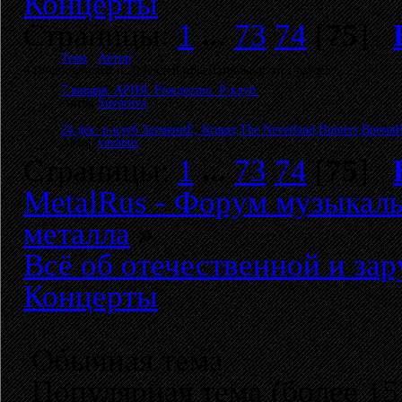
Концерты
Страницы:
1
...
73
74
[
75
]
Тема
/
Автор
0 Пользователей и 29 Гостей просматривают этот раздел.
7 января. АРИЯ. Рождество. Р-клуб.
Автор
Suvorova
24 дек. р-клуб ЗатмениЕ, Кruger,The Neverland,Hunters,Время
Автор
vavanus
Страницы:
1
...
73
74
[
75
]
MetalRus - Форум музыкаль
металла
»
Всё об отечественной и за
Концерты
Обычная тема
Популярная тема (более 15