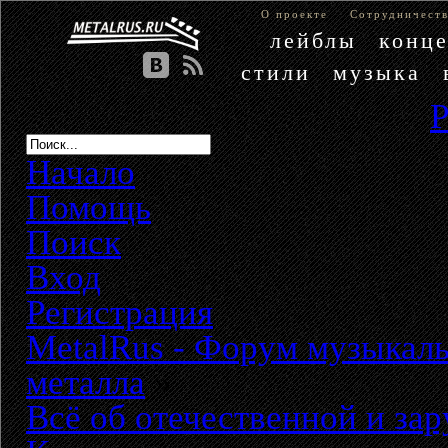
О проекте
Сотрудничест
лейблы
конц
стили
музыка
Начало
Помощь
Поиск
Вход
Регистрация
MetalRus - Форум музыкаль
металла
»
Всё об отечественной и за