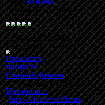
AIK445
Почетный деятель
Ветеран
Сообщений: 1546
Репутация: +48/-0
Старый фэнзин
«
:
06 Январь 2015, 00:31:4
Цитировать
http://vk.com/oldzine