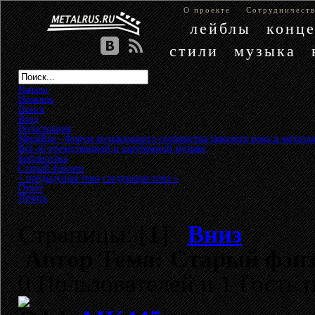
О проекте
Сотрудничест
лейблы
конц
стили
музыка
Начало
Помощь
Поиск
Вход
Регистрация
MetalRus - Форум музыкального сообщества тяжелого рока и металла
Всё об отечественной и зарубежной музыке
»
Библиотека
»
Старый фэнзин
« предыдущая тема
следующая тема »
Ответ
Печать
Страницы: [
1
]
Вниз
Автор
Тема: Старый фэнз
0 Пользователей и 1 Гость 