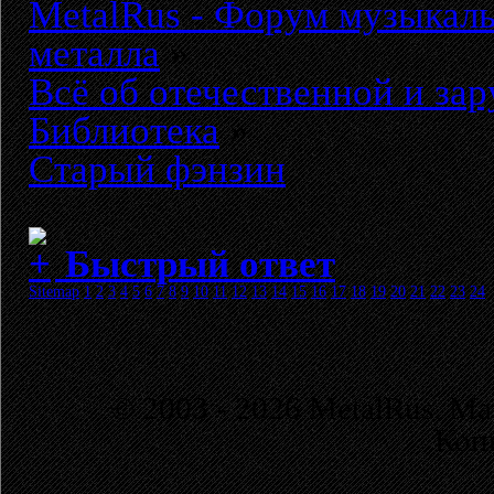
MetalRus - Форум музыкаль
металла
»
Всё об отечественной и за
Библиотека
»
Старый фэнзин
Быстрый ответ
Sitemap
1
2
3
4
5
6
7
8
9
10
11
12
13
14
15
16
17
18
19
20
21
22
23
24
© 2003 - 2026 MetalRus. М
Коп