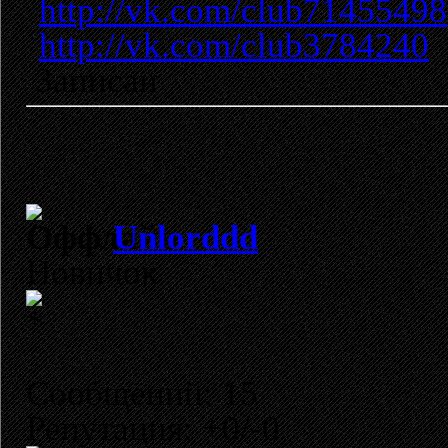
http://vk.com/club71455498
http://vk.com/club3784240
Записан
Unlorddd
Новичок
Сообщений: 15
Репутация: +0/-0