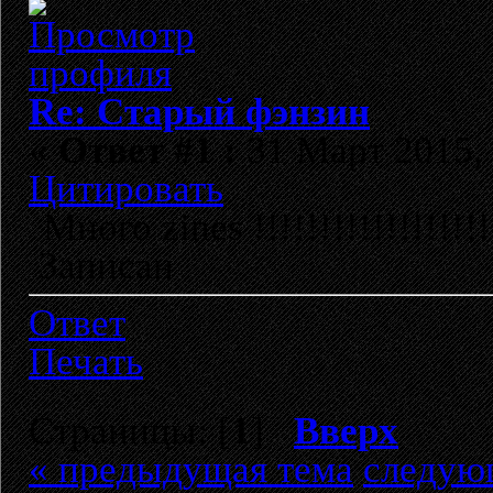
Re: Старый фэнзин
«
Ответ #1 :
31 Март 2015, 
Цитировать
Много zines !!!!!!!!!!!!!!!!!!
Записан
Ответ
Печать
Страницы: [
1
]
Вверх
« предыдущая тема
следую