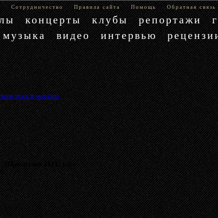
е
Сотрудничество
Правила сайта
Помощь
Обратная связь
блы
концерты
клубы
репортажи
музыка
видео
интервью
рецензи
лого рока и металла
»
 (Прочитано 23137 раз)
му.