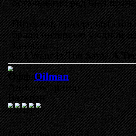
остальными рад был познак
Питерцы, правда, вот силь
брали интервью у одной из
Записан
All I Want Is The Same
A Tru
Oilman
Администратор
Ветеран
Сообщений: 2678