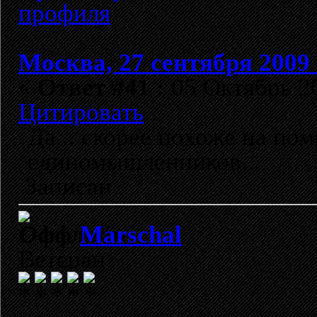
Москва, 27 сентября 2009 
«
Ответ #41 :
05 Октябрь 20
Цитировать
Да... скорее похоже на по
единомышленников...
Записан
Marschal
Ветеран