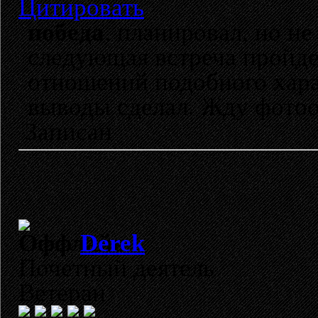
Цитировать
победа
, планировал, но не
следующая встреча пройде
отношений подобного харак
выводы сделал. Жду фотоо
Записан
Derek
Почетный деятель
Ветеран