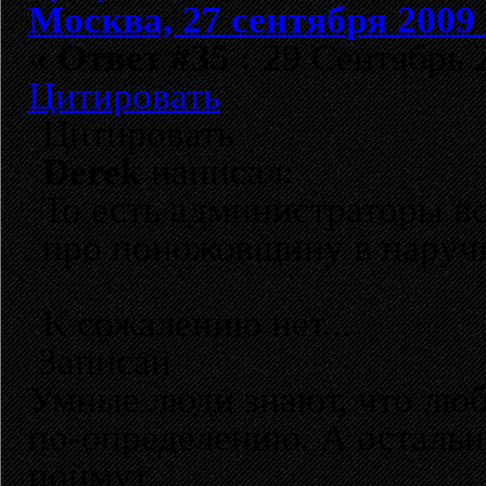
Москва, 27 сентября 2009 
«
Ответ #35 :
29 Сентябрь 2
Цитировать
Цитировать
Derek
написал:
То есть администраторы в
про поножовщину в наруч
К сожалению нет...
Записан
Умные люди знают, что лю
по-определению. А остальн
поймут.