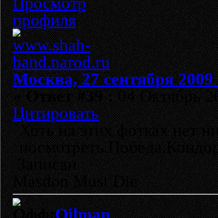
Москва, 27 сентября 2009 
«
Ответ #39 :
04 Октябрь 20
Цитировать
Хоть на этих фотках нет н
посмотреть.Победа,Кондор
Записан
Masdon Must Die
Oilman