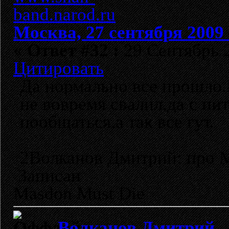
Москва, 27 сентября 2009 
«
Ответ #32 :
29 Сентябрь 2
Цитировать
Да нормально все прошло.
не вовремя свалил,да с пи
пообщаться,а так все гут.
2Волканов Дмитрий: про 
Записан
Masdon Must Die
Волканов Дмитрий