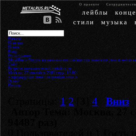
О проекте
Сотрудничест
лейблы
конц
стили
музыка
Начало
Помощь
Поиск
Вход
Регистрация
MetalRus - Форум музыкального сообщества тяжелого рока и металла
Сайт
»
Встречи пользователей metalrus.ru
»
Москва, 27 сентября 2009 года, 15:00
« предыдущая тема
следующая тема »
Ответ
Печать
Страницы:
1
2
[
3
]
4
Вниз
Автор
Тема: Москва, 27 с
94487 раз)
0 Пользователей и 1 Гость 