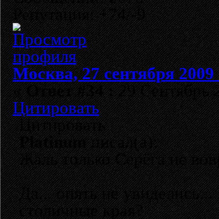
Репутация: +74/-9
Москва, 27 сентября 2009 
«
Ответ #34 :
29 Сентябрь 2
Цитировать
Цитировать
Platinum
писал(а):
Жаль только Серёга не вов
Да... опять не увиделись.
столичные края?