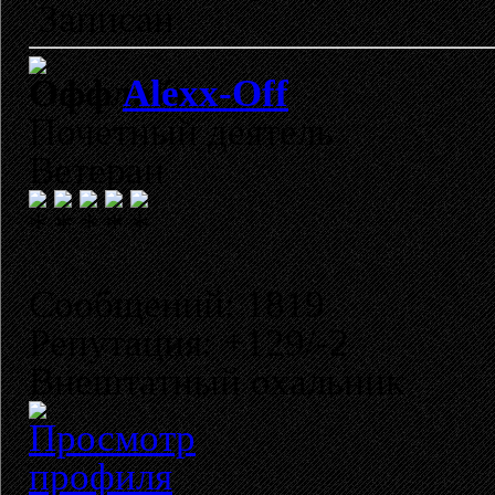
Записан
Alexx-Off
Почетный деятель
Ветеран
Сообщений: 1819
Репутация: +129/-2
Внештатный охальник