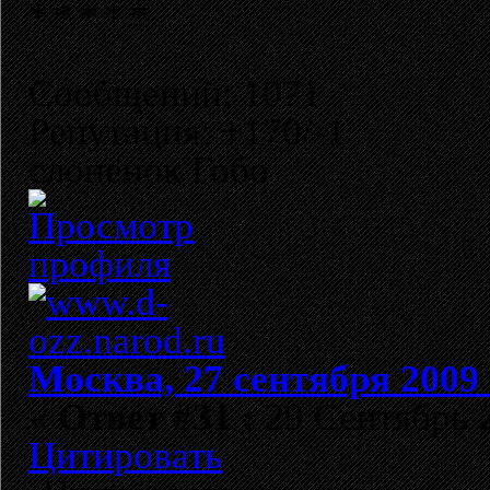
Сообщений: 1071
Репутация: +170/-1
слонёнок Гобо
Москва, 27 сентября 2009 
«
Ответ #31 :
29 Сентябрь 2
Цитировать