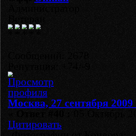
Администратор
Ветеран
Сообщений: 2678
Репутация: +74/-9
Москва, 27 сентября 2009 
«
Ответ #40 :
05 Октябрь 20
Цитировать
Фотографии от Кондора: