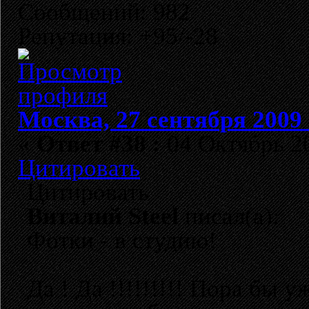
Сообщений: 982
Репутация: +95/-28
Москва, 27 сентября 2009 
«
Ответ #38 :
04 Октябрь 20
Цитировать
Цитировать
Виталий Steel
писал(а):
Фотки - в студию!
Да ! Да !!!!!!!!! Пора бы 