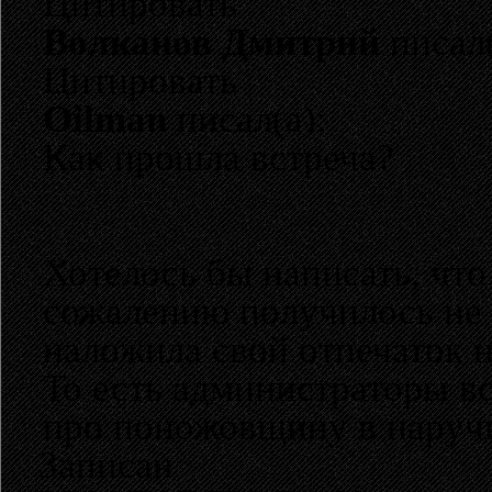
Цитировать
Волканов Дмитрий
писал(
Цитировать
Oilman
писал(а):
Как прошла встреча?
Хотелось бы написать, что
сожалению получилось не 
наложила свой отпечаток на
То есть администраторы в
про поножовщину в наруч
Записан