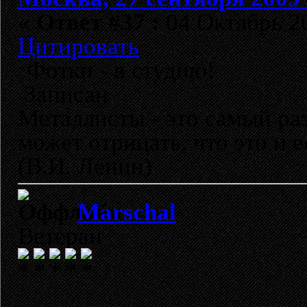
«
Ответ #37 :
04 Октябрь 20
Цитировать
Фотки - в студию!
Записан
Металлисты - это самый раз
может отрицать, что это и 
(В.И. Ленин)
Marschal
Ветеран