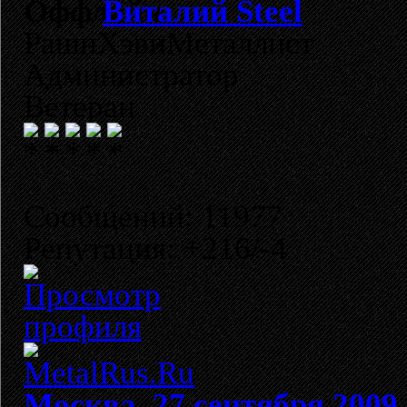
Виталий Steel
РашнХэвиМеталлист
Администратор
Ветеран
Сообщений: 11977
Репутация: +216/-4
Москва, 27 сентября 2009 