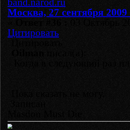
Москва, 27 сентября 2009 
«
Ответ #36 :
03 Октябрь 20
Цитировать
Цитировать
Oilman
писал(а):
Когда в следующий раз пл
Пока сказать не могу.
Записан
Masdon Must Die