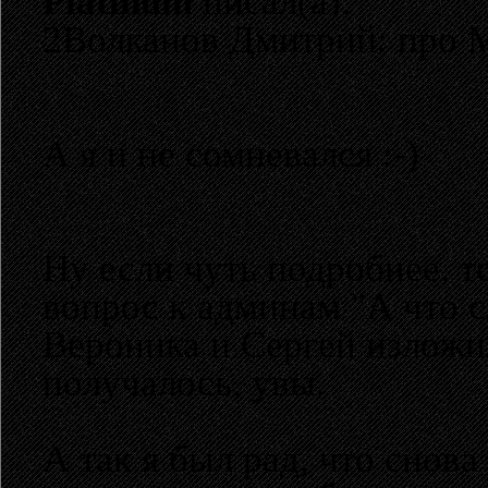
Platinum
писал(а):
2Волканов Дмитрий: про 
А я и не сомневался :-)
Ну если чуть подробнее, т
вопрос к админам "А что с
Вероника и Сергей изложи
получалось, увы.
А так я был рад, что снова