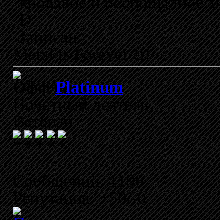
кровавое и беспощадное м
D
Записан
Metal is Forever !!!
Platinum
Почетный деятель
Ветеран
Сообщений: 1196
Репутация: +50/-0