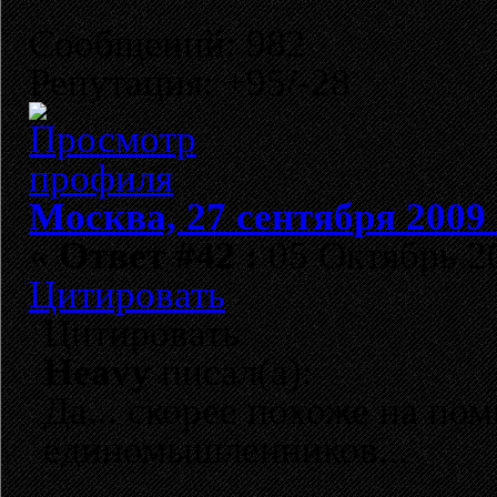
Сообщений: 982
Репутация: +95/-28
Москва, 27 сентября 2009 
«
Ответ #42 :
05 Октябрь 20
Цитировать
Цитировать
Heavy
писал(а):
Да... скорее похоже на по
единомышленников...