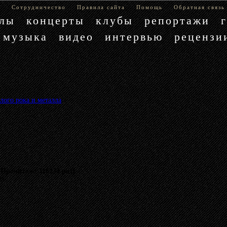
е
Сотрудничество
Правила сайта
Помощь
Обратная связь
блы
концерты
клубы
репортажи
музыка
видео
интервью
рецензи
лого рока и металла
»
Прочитано 316232 раз)
му.