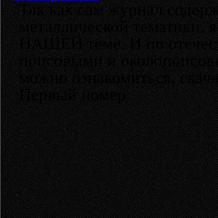
Так как сам журнал содер
металлической тематики, 
НАШЕЙ теме. И по отечес
попсовыми и околопопсов
можно ознакомиться, скач
Первый номер.