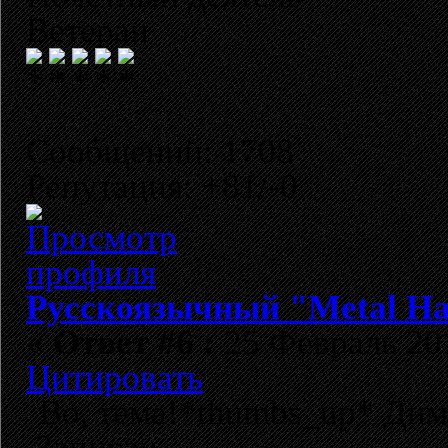
Ветеран
Сообщений: 1708
Репутация: +81/-0
Русскоязычный "Metal H
«
Ответ #6 :
25 Февраль 201
Цитировать
Во, тема!*thumbs_up* Дим
Записан