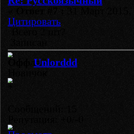
Re: Русскоязычный
«
Ответ #7 :
31 Март 2015, 
Цитировать
Всего 2 шт?
Записан
Unlorddd
Новичок
Сообщений: 15
Репутация: +0/-0