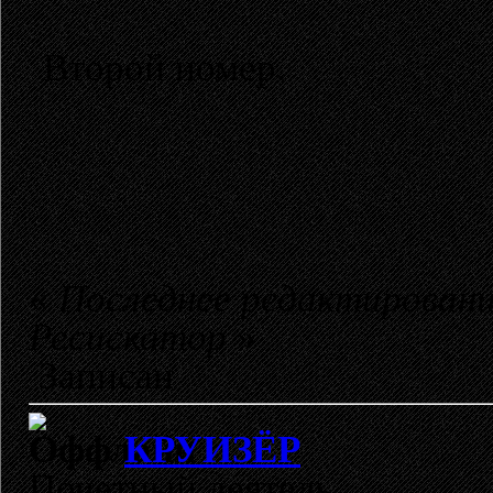
Второй номер.
«
Последнее редактирование
Ресискатор
»
Записан
КРУИЗЁР
Почетный деятель