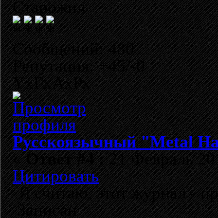
Старожил
Сообщений: 480
Репутация: +45/-0
YxГхАхРх
Русскоязычный "Metal H
«
Ответ #4 :
21 Февраль 201
Цитировать
Я считаю, этот журнал - п
Записан