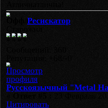
Атличнатлична!
Ресискатор
Старожил
Сообщений: 360
Репутация: +68/-0
Русскоязычный "Metal H
«
Ответ #5 :
23 Февраль 201
Цитировать