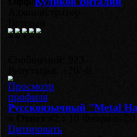
Куликов Виталий
Администратор
Ветеран
Сообщений: 923
Репутация: +20/-0
Русскоязычный "Metal H
«
Ответ #2 :
19 Февраль 201
Цитировать