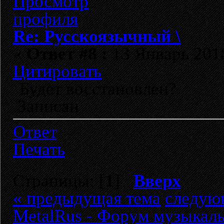
Re: Русскоязычный \
«
Ответ #8 :
13 Январь 2018
Цитировать
Будет восстановлен?
Записан
Ответ
Печать
Страницы: [
1
]
Вверх
« предыдущая тема
следую
MetalRus - Форум музыкаль