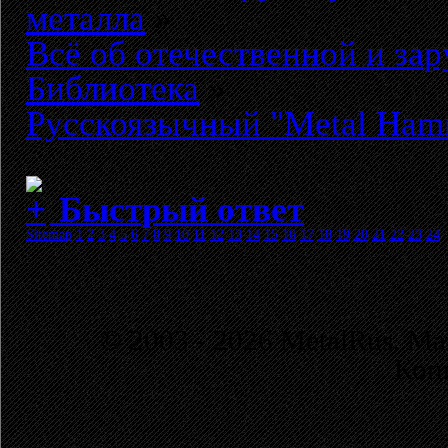
металла
»
Всё об отечественной и за
Библиотека
»
Русскоязычный "Metal Ham
Быстрый ответ
Sitemap
1
2
3
4
5
6
7
8
9
10
11
12
13
14
15
16
17
18
19
20
21
22
23
24
© 2003 - 2026 MetalRus. М
Коп