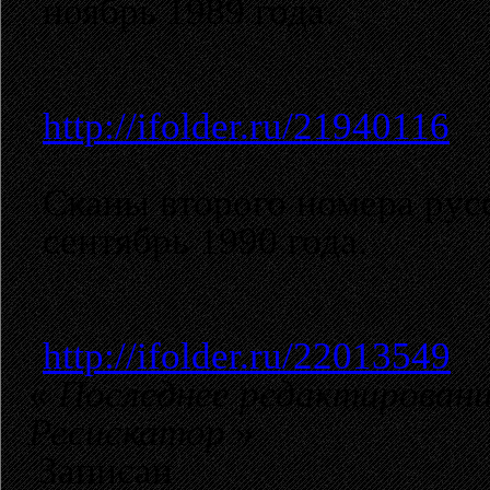
ноябрь 1989 года.
http://ifolder.ru/21940116
Сканы второго номера рус
сентябрь 1990 года.
http://ifolder.ru/22013549
«
Последнее редактирование
Ресискатор
»
Записан