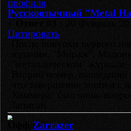
Русскоязычный "Metal H
«
Ответ #3 :
20 Февраль 201
Цитировать
После покупки первого ном
издании. "Мираж", Мадонна
"металлическом" журнале 
Второй номер, вышедший п
что завершение эпопеи с 
Хаммера" был лишь вопро
Записан
Zarrazer