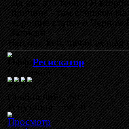
Да уж, это точно) Я второй
причине - там слишком ма
хорошие статьи о Черном 
Записан
Harcolni kell, menni es meg 
Ресискатор
Старожил
Сообщений: 360
Репутация: +68/-0