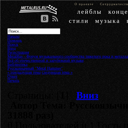
О проекте
Сотрудничест
лейблы
конц
стили
музыка
Начало
Помощь
Поиск
Вход
Регистрация
MetalRus - Форум музыкального сообщества тяжелого рока и металла
Всё об отечественной и зарубежной музыке
»
Библиотека
»
Русскоязычный "Metal Hammer"
« предыдущая тема
следующая тема »
Ответ
Печать
Страницы: [
1
]
Вниз
Автор
Тема: Русскоязыч
31888 раз)
0 Пользователей и 1 Гость 