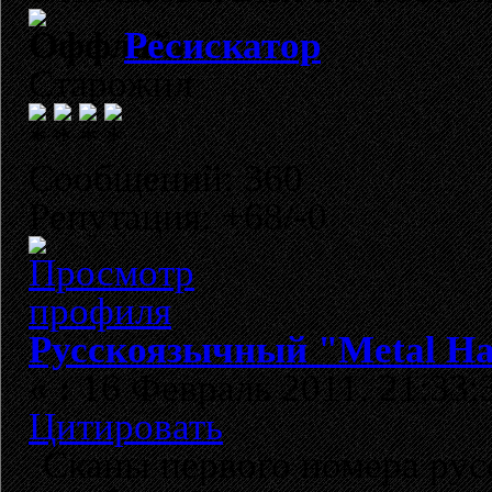
Ресискатор
Старожил
Сообщений: 360
Репутация: +68/-0
Русскоязычный "Metal H
«
:
16 Февраль 2011, 21:33:
Цитировать
Сканы первого номера рус