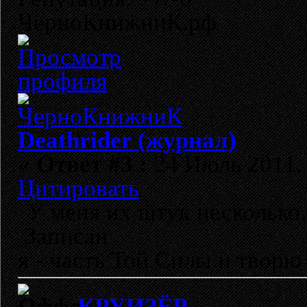
ЧерноКнижниК.рф
Deathrider (журнал)
«
Ответ #3 :
24 Июль 2011, 
Цитировать
У меня их штук несколько.
Записан
я - часть Той Силы и творю
КРУИЗЁР