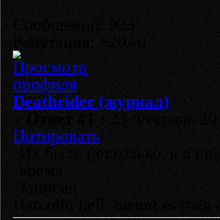
Сообщений: 923
Репутация: +20/-0
Deathrider (журнал)
«
Ответ #1 :
23 Февраль 201
Цитировать
Их было несколько, я в пр
время
Записан
Harcolni kell, menni es meg 