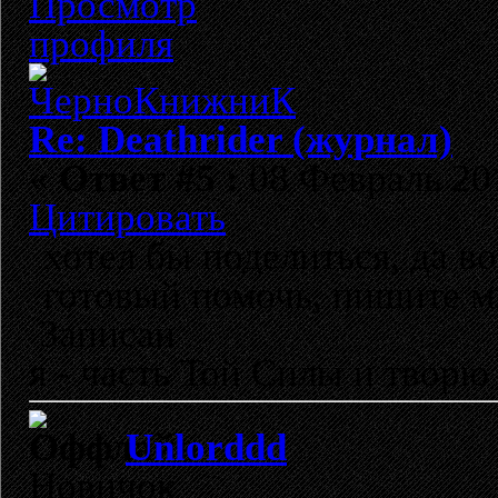
Re: Deathrider (журнал)
«
Ответ #5 :
08 Февраль 201
Цитировать
хотел бы поделиться, да в
готовый помочь, пишите мне
Записан
я - часть Той Силы и творю
Unlorddd
Новичок