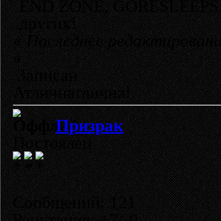
END ZONE, GORESLEEPS,
других!
«
Последнее редактировани
»
Записан
Атличнатлична!
Призрак
Постоялец
Сообщений: 121
Репутация: +7/-0