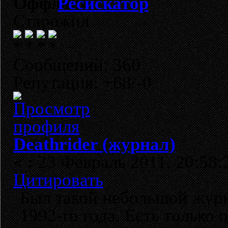
Ресискатор
Старожил
Сообщений: 360
Репутация: +68/-0
Deathrider (журнал)
«
:
23 Февраль 2011, 20:58:
Цитировать
Был такой небольшой жур
1992-го года. Есть только