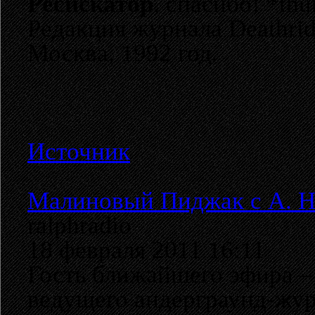
Ресискатор
, спасибо! *th
Редакция журнала Deathrid
Москва, 1992 год.
Источник
Малиновый Пиджак с А. 
ralphradio
18 февраля 2011 16:11
Гость ближайшего эфира –
ведущего андерграунд-жу