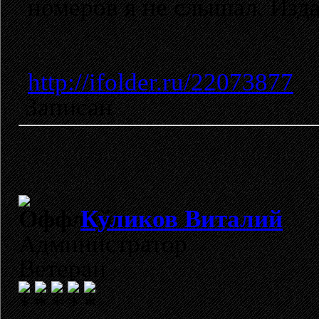
номеров я не слышал. Издат
http://ifolder.ru/22073877
Записан
Куликов Виталий
Администратор
Ветеран