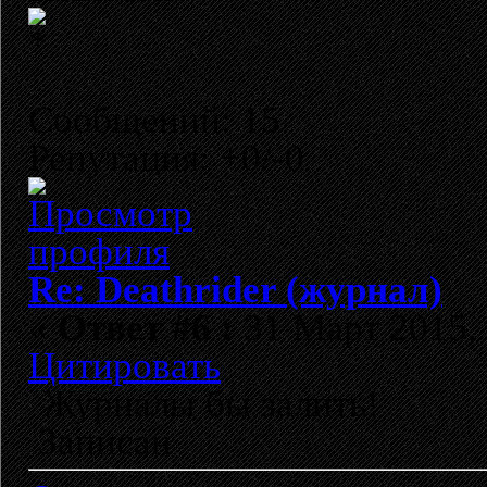
Сообщений: 15
Репутация: +0/-0
Re: Deathrider (журнал)
«
Ответ #6 :
31 Март 2015, 
Цитировать
Журналы бы залить!
Записан