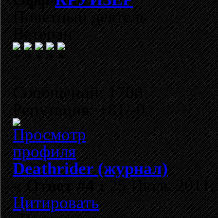
Почетный деятель
Ветеран
Сообщений: 1708
Репутация: +81/-0
Deathrider (журнал)
«
Ответ #4 :
25 Июль 2011, 
Цитировать