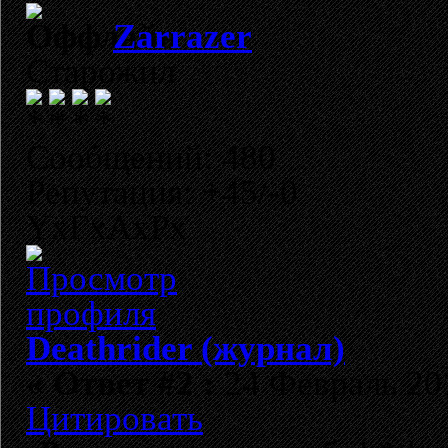
Zarrazer
Старожил
Сообщений: 480
Репутация: +45/-0
YxГхАхРх
Deathrider (журнал)
«
Ответ #2 :
24 Февраль 201
Цитировать