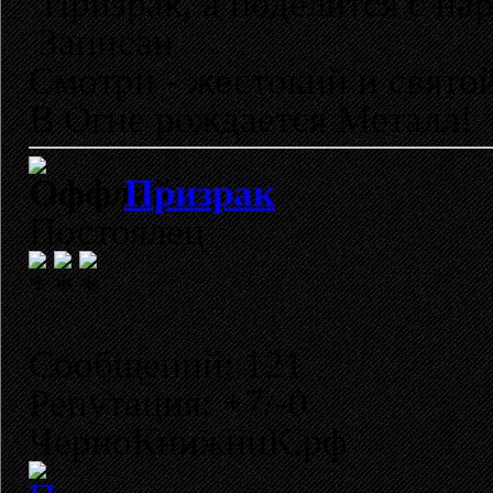
Призрак, а поделится с на
Записан
Смотри - жестокий и свято
В Огне рождается Металл!
Призрак
Постоялец
Сообщений: 121
Репутация: +7/-0
ЧерноКнижниК.рф