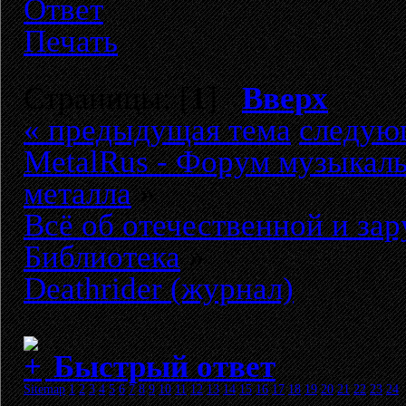
Ответ
Печать
Страницы: [
1
]
Вверх
« предыдущая тема
следую
MetalRus - Форум музыкаль
металла
»
Всё об отечественной и за
Библиотека
»
Deathrider (журнал)
Быстрый ответ
Sitemap
1
2
3
4
5
6
7
8
9
10
11
12
13
14
15
16
17
18
19
20
21
22
23
24