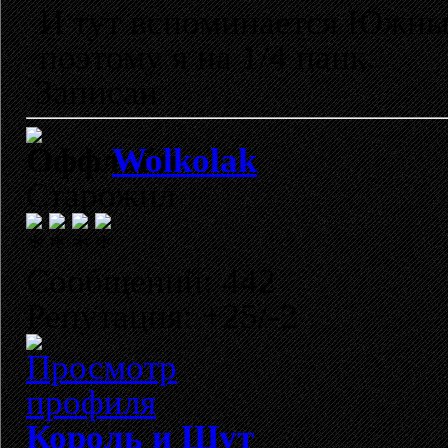
И тут вспоминается Южный
поэтому я на 1/4 панк.
Записан
Wolkolak
Старожил
Сообщений: 442
Репутация: +25/-2
Король и Шут