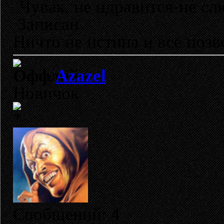
Чувак, не ндравится-не с
Записан
Ничто не истина и все позво
Azazel
Новичок
Сообщений: 4