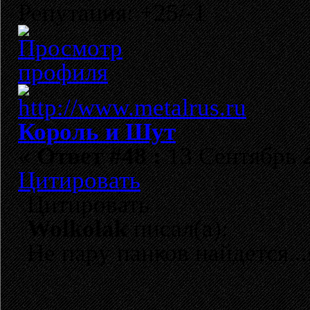
Репутация: +25/-1
Король и Шут
«
Ответ #48 :
13 Сентябрь 2
Цитировать
Цитировать
Wolkolak
писал(а):
Не пару панков найдется...я