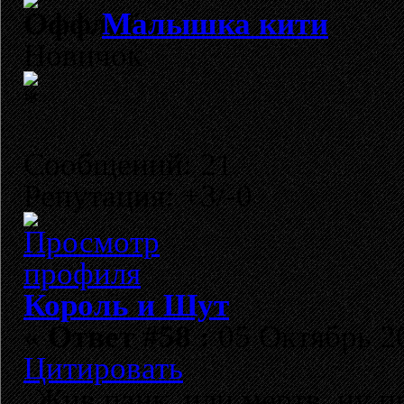
Малышка кити
Новичок
Сообщений: 21
Репутация: +3/-0
Король и Шут
«
Ответ #58 :
05 Октябрь 20
Цитировать
Жив панк, или мертв, ну п