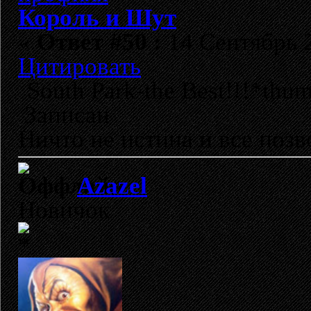
Король и Шут
«
Ответ #50 :
14 Сентябрь 2
Цитировать
South Park-the Best!!!*thu
Записан
Ничто не истина и все позво
Azazel
Новичок