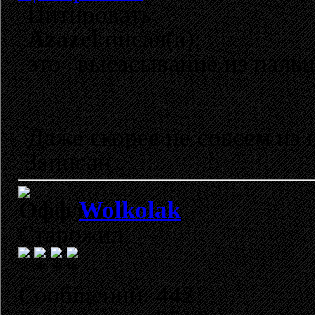
Цитировать
Azazel
писал(а):
это "высасывание из пальц
Даже скорее не совсем из 
Записан
Wolkolak
Старожил
Сообщений: 442