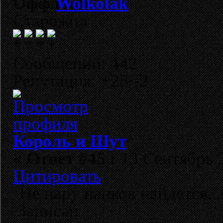
Wolkolak
Старожил
Сообщений: 442
Репутация: +25/-2
Король и Шут
«
Ответ #45 :
13 Сентябрь 2
Цитировать
Не пару панков найдется...я
Записан