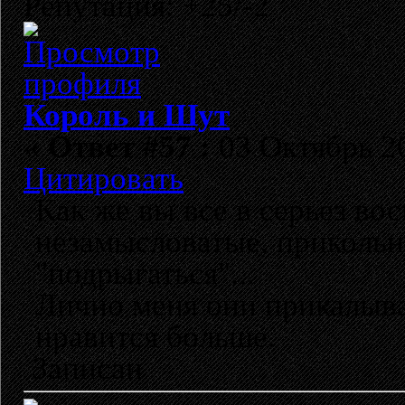
Репутация: +25/-2
Король и Шут
«
Ответ #57 :
03 Октябрь 20
Цитировать
Как же вы все в серьез в
незамысловатые, прикольн
"подрыгаться"...
Лично меня они прикалыва
нравится больше.
Записан