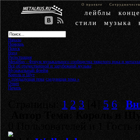
О проекте
Сотрудничест
лейблы
конц
стили
музыка
Начало
Помощь
Поиск
Вход
Регистрация
MetalRus - Форум музыкального сообщества тяжелого рока и металла
Всё об отечественной и зарубежной музыке
»
Музыкальный флейм
»
Король и Шут
« предыдущая тема
следующая тема »
Ответ
Печать
Страницы:
1
2
3
[
4
]
5
6
Вн
Автор
Тема: Король и Шу
0 Пользователей и 1 Гость 