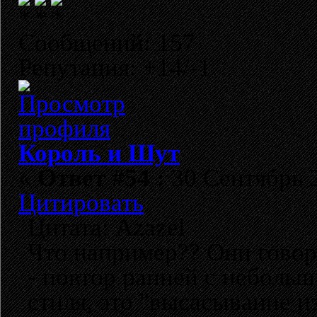
Сообщений: 157
Репутация: +14/-1
Король и Шут
«
Ответ #54 :
30 Сентябрь 2
Цитировать
Цитата: Azazel
Что например?? Они говор
- повтор ранней с неболь
стиля, это "высасывание и