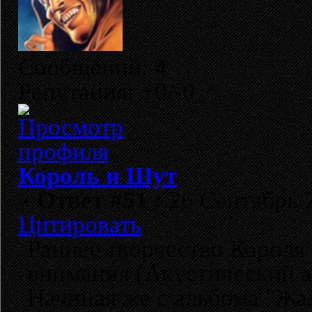
Сообщений: 4
Репутация: +0/-0
Король и Шут
«
Ответ #51 :
26 Сентябрь 2
Цитировать
Раннее творчество Короля
внимания (Акустический ал
Начиная же с альбома "Жал