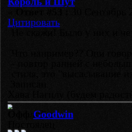
Король и Шут
«
Ответ #53 :
30 Сентябрь 2
Цитировать
Не скажи! Было у них и че
Что например?? Они говор
- повтор ранней с неболь
стиля, это "высасывание и
Записан
Хава Нагилу (будем радост
Goodwin
Постоялец