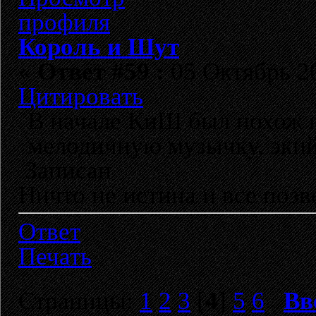
Король и Шут
«
Ответ #59 :
05 Октябрь 20
Цитировать
В начале КиШ был похож на
мелодичную музычку, эки
Записан
Ничто не истина и все позво
Ответ
Печать
Страницы:
1
2
3
[
4
]
5
6
Вв