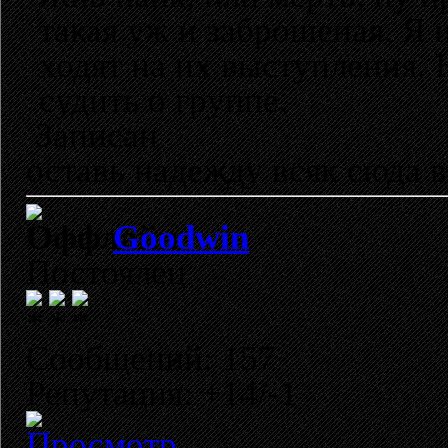
такая уж и заброшеная. Я 
ходят на их выступления.
судить о группе.
Записан
оставь надежду всяк сюда 
Goodwin
Постоялец
Сообщений: 157
Репутация: +14/-1