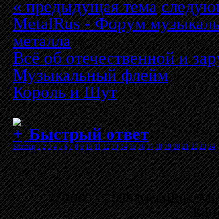
« предыдущая тема
следую
MetalRus - Форум музыкаль
металла
»
Всё об отечественной и за
Музыкальный флейм
»
Король и Шут
Быстрый ответ
Sitemap
1
2
3
4
5
6
7
8
9
10
11
12
13
14
15
16
17
18
19
20
21
22
23
24
© 2003 - 2026 MetalRus. М
Коп