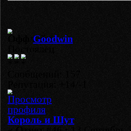
Goodwin
Постоялец
Сообщений: 157
Репутация: +14/-1
Король и Шут
«
Ответ #46 :
13 Сентябрь 2