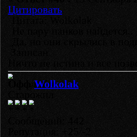
Цитировать
Цитата: Wolkolak
Не пару панков найдется..
Да, но они скрылись в под
Записан
Ничто не истина и все позво
Wolkolak
Старожил
Сообщений: 442
Репутация: +25/-2