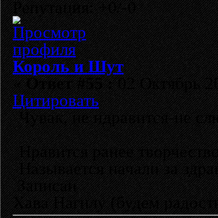
Репутация: +0/-0
Король и Шут
«
Ответ #55 :
02 Октябрь 20
Цитировать
Чувак, не ндравится-не с
Нравится ранее творчество
Называется начали за здра
Записан
Хава Нагилу (будем радост