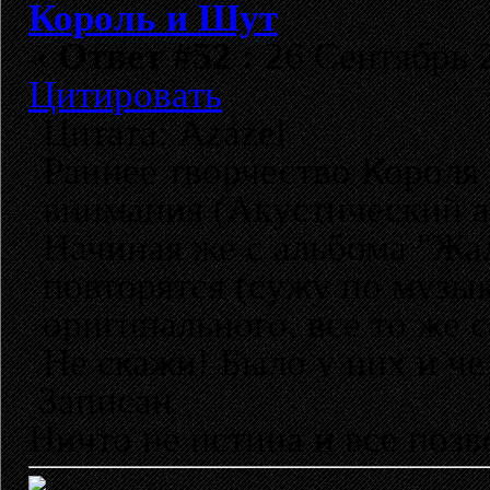
Король и Шут
«
Ответ #52 :
26 Сентябрь 2
Цитировать
Цитата: Azazel
Раннее творчество Короля
внимания (Акустический ал
Начиная же с альбома "Жал
повторятся (сужу по музык
оригинального, все то же с
Не скажи! Было у них и че
Записан
Ничто не истина и все позво