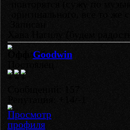
повторятся (сужу по музык
оригинального, все то же с
Записан
Хава Нагилу (будем радост
Goodwin
Постоялец
Сообщений: 157
Репутация: +14/-1