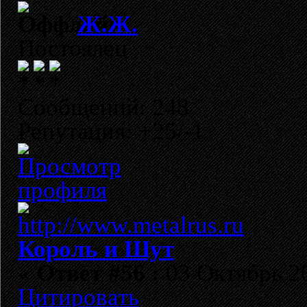
Ж.Ж.
Постоялец
Сообщений: 248
Репутация: +25/-1
Король и Шут
«
Ответ #56 :
03 Октябрь 20
Цитировать