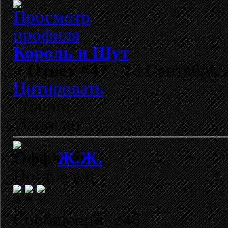
Король и Шут
«
Ответ #47 :
13 Сентябрь 2
Цитировать
Точно!
Записан
Ж.Ж.
Постоялец
Сообщений: 248