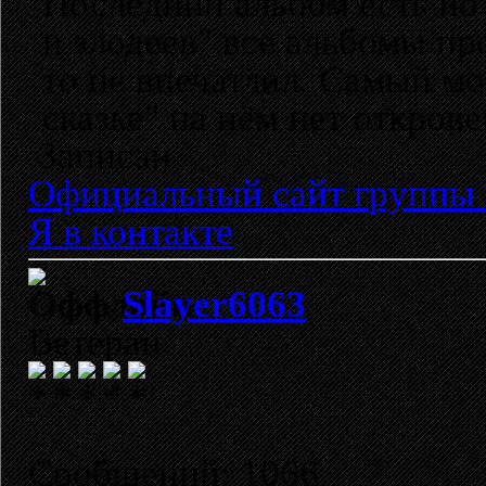
Последний альбом есть но 
и злодеев" все альбомы пр
то не впечатлил. Самый м
сказке" на нём нет откров
Записан
Официальный сайт группы 
Я в контакте
Slayer6063
Ветеран
Сообщений: 1066