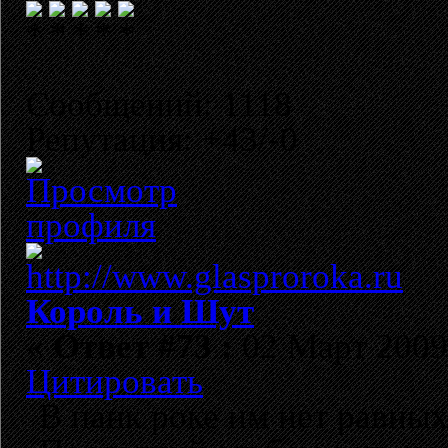
Сообщений: 1118
Репутация: +43/-0
Король и Шут
«
Ответ #73 :
02 Март 2009,
Цитировать
В панк роке им нет равных