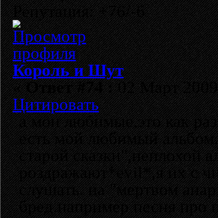
Репутация: +76/-6
Король и Шут
«
Ответ #74 :
02 Март 2009,
Цитировать
а мои любимые,это как раз 
есть мой любимый альбом. 
старой сказки",неплохой а
роздражают*evil*,я их с ч
слушать. на "мертвом анар
бред.например песня про п