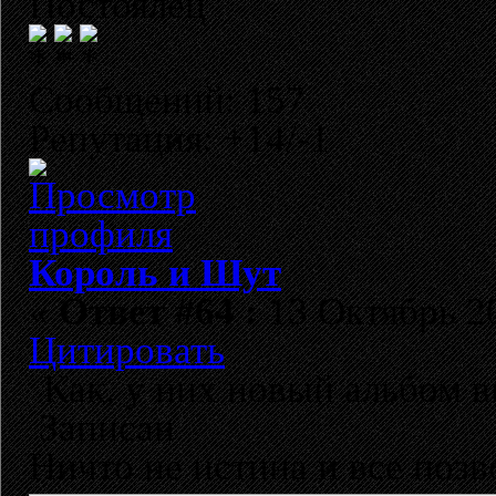
Постоялец
Сообщений: 157
Репутация: +14/-1
Король и Шут
«
Ответ #64 :
13 Октябрь 20
Цитировать
Как, у них новый альбом в
Записан
Ничто не истина и все позво