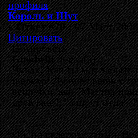
Король и Шут
«
Ответ #70 :
07 Март 2008,
Цитировать
Цитировать
Goodwin
писал(а):
Чувак! Как ты мог забыть 
шедевр! Лучшая вещь у гр
вещички, как "Мастер приг
древляне", "Запрет отца", 
Ой, по склерозу забыл. Во