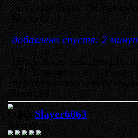
получше будет. Любимая п
Малыш :-)
добавлено спустя: 2 мину
Derek, Будь Как Дома Путн
CD. В отличие от упомян
перезаписанную версию, и
Записан
Slayer6063
Ветеран