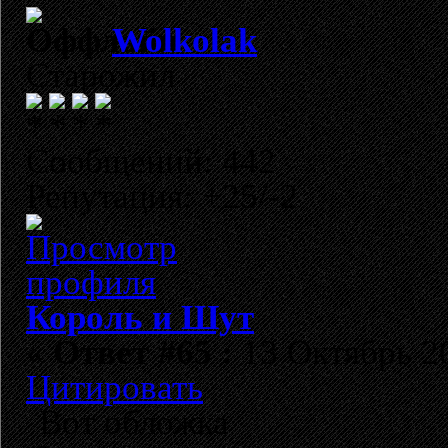
Wolkolak
Старожил
Сообщений: 442
Репутация: +25/-2
Король и Шут
«
Ответ #65 :
13 Октябрь 20
Цитировать
Вот обложка