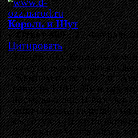
Король и Шут
«
Ответ #69 :
22 Февраль 20
Цитировать
Упыри они. Когда-то у меня
по сути первая официалка
"Камнем по голове" и "Ак
вещи из КиШ. Ну и как вод
несколько лет. И вот, лет 
окончательно перешёл на 
кассету с тем же название
когда кассета оказалась т