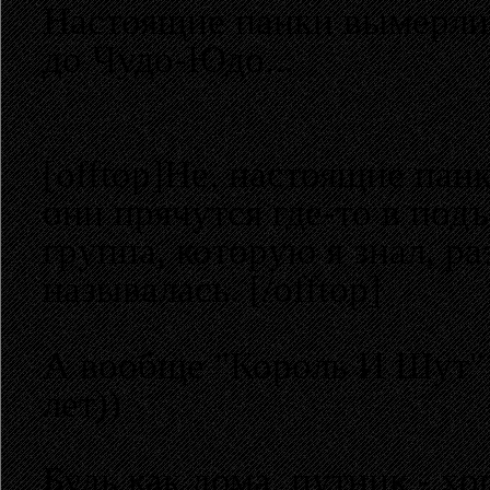
Настоящие панки вымерли 
до Чудо-Юдо...
[offtop]Не, настоящие пан
они прячутся где-то в под
группа, которую я знал, р
называлась. [/offtop]
А вообще "Король И Шут" -
лет))
Будь как дома, путник - х