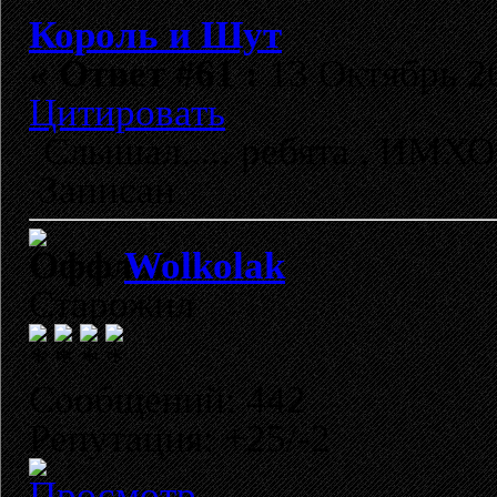
Король и Шут
«
Ответ #61 :
13 Октябрь 20
Цитировать
Слышал..... ребята , ИМХО, 
Записан
Wolkolak
Старожил
Сообщений: 442
Репутация: +25/-2