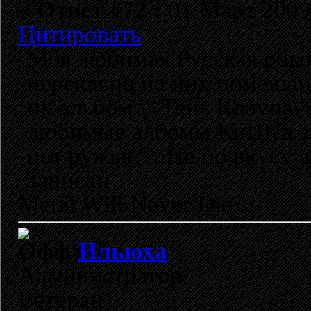
«
Ответ #72 :
01 Март 2009,
Цитировать
Моя любимая Русская роков
нереально на них помешан
их альбом \'\'Тень Клоуна\'
любимые албомы КиШ\'а это -
нет ружья\'\'. Не по вкусу а
Записан
Metal Will Never Die...
Ильюха
Администратор
Ветеран