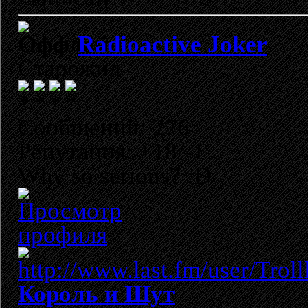
Radioactive Joker
Старожил
Сообщений: 276
Репутация: +18/-1
Why so serious? :D
Король и Шут