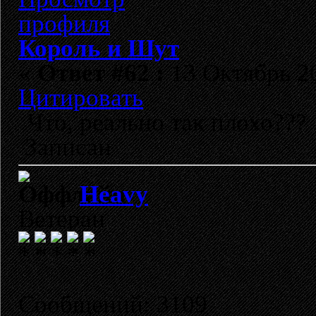
Король и Шут
«
Ответ #62 :
13 Октябрь 20
Цитировать
Что, реально так плохо???
Записан
Heavy
Ветеран
Сообщений: 3109