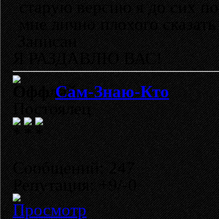
старую версию я до сих по
мне лично плохого сказать 
Записан
Я РАЗДАВЛЮ ВАС!
Сам-Знаю-Кто
Постоялец
Сообщений: 247
Репутация: +9/-0