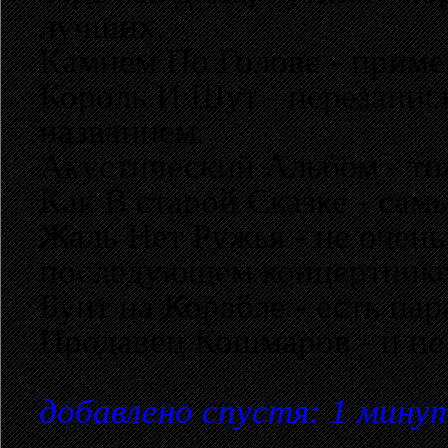
лучших.
Камнем По Голове - приме
Король И Шут - перезапис
названием.
Акустический Альбом - то
Как В старой Сказке - сам
Жаль Нет Ружья - не очень
последующем концертнике 
Бунт на Корабле - есть па
Продавец Кошмаров - и не
добавлено спустя: 1 мину