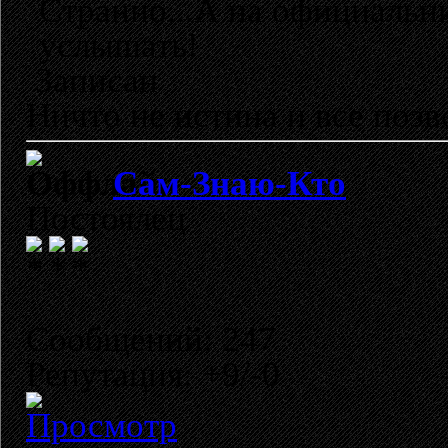
Странно...А на официальн
услышать!
Записан
Ничто не истина и все позво
Сам-Знаю-Кто
Постоялец
Сообщений: 247
Репутация: +9/-0