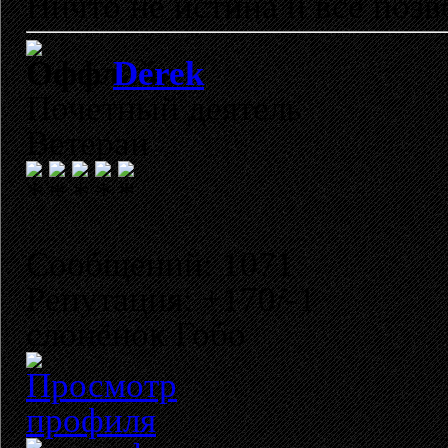
Ничто не истина и все позво
Derek
Почетный деятель
Ветеран
Сообщений: 1071
Репутация: +170/-1
слонёнок Гобо