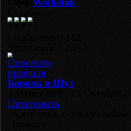
Wolkolak
Старожил
Сообщений: 442
Репутация: +25/-2
Король и Шут
«
Ответ #60 :
13 Октябрь 20
Цитировать
А кто нить слушал альбом
Записан