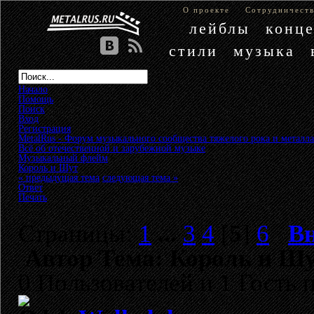
О проекте
Сотрудничест
лейблы
конц
стили
музыка
Начало
Помощь
Поиск
Вход
Регистрация
MetalRus - Форум музыкального сообщества тяжелого рока и металла
Всё об отечественной и зарубежной музыке
»
Музыкальный флейм
»
Король и Шут
« предыдущая тема
следующая тема »
Ответ
Печать
Страницы:
1
...
3
4
[
5
]
6
В
Автор
Тема: Король и Шу
0 Пользователей и 1 Гость 