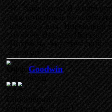
Я - Алкоголик, Я Анархист
единственный панк-рок (
альбом у них. Нормально т
Любовь Негодяя (Князь) -
Похож на Акустический А
Записан
Goodwin
Постоялец
Сообщений: 157
Репутация: +14/-1