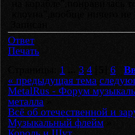
на корабле",понравилась т
клоуна",вообще ничего не
Записан
Ответ
Печать
Страницы:
1
...
3
4
[
5
]
6
В
« предыдущая тема
следую
MetalRus - Форум музыкаль
металла
»
Всё об отечественной и за
Музыкальный флейм
»
Король и Шут