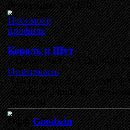
Репутация: +163/-0
Король и Шут
«
Ответ #63 :
13 Октябрь 20
Цитировать
Очень невнятно.....тАКО
коленке", лишь бы что нап
Записан
Goodwin