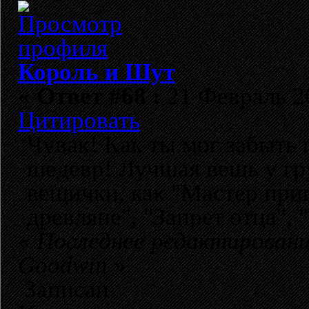
Король и Шут
«
Ответ #68 :
21 Февраль 20
Цитировать
Чувак! Как ты мог забыть 
шедевр! Лучшая вещь у гр
вещички, как "Мастер приг
древляне", "Запрет отца", 
«
Последнее редактировани
Goodwin
»
Записан