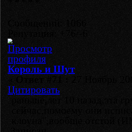
Сообщений: 1066
Репутация: +76/-6
Король и Шут
«
Ответ #71 :
27 Ноябрь 200
Цитировать
раньше,лет 10 назад,эта г
сейчас,помоему они исписа
клоуна",вообще отстой (
Записан