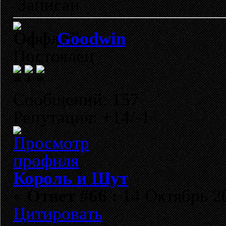
Записан
Goodwin
Постоялец
Сообщений: 157
Репутация: +14/-1
Король и Шут
«
Ответ #66 :
14 Октябрь 20
Цитировать