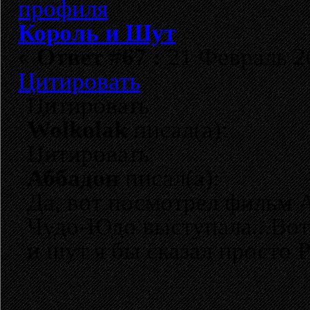
Король и Шут
«
Ответ #67 :
21 Февраль 20
Цитировать
Цитировать
Wolkolak
писал(а):
Цитировать
Аббадон
писал(а):
Да, вот посмотрел фильм
Чудо-Юдо выступала...Вот
и шут я бы сказал просто 