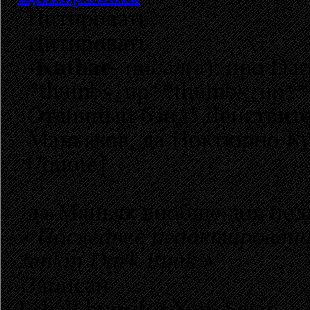
Цитировать
Цитировать
-Kathar-
писал(а): про Dar
*thumbs_up**thumbs_up**
Отличный бэнд! Действите
Маньяков, да Ноктюрно Ку
[/quote]
да Маньяк вообще лох пед
«
Последнее редактировани
Jenkin Dark Punk
»
Записан
I shall burn for You, Satan,