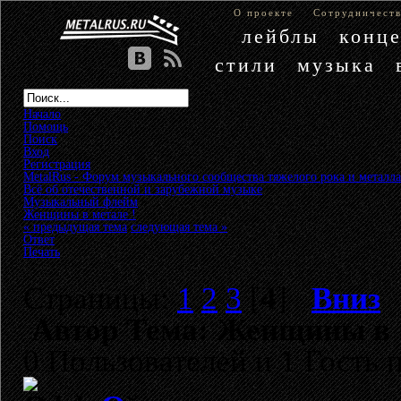
О проекте
Сотрудничест
лейблы
конц
стили
музыка
Начало
Помощь
Поиск
Вход
Регистрация
MetalRus - Форум музыкального сообщества тяжелого рока и металла
Всё об отечественной и зарубежной музыке
»
Музыкальный флейм
»
Женщины в метале !
« предыдущая тема
следующая тема »
Ответ
Печать
Страницы:
1
2
3
[
4
]
Вниз
Автор
Тема: Женщины в м
0 Пользователей и 1 Гость 