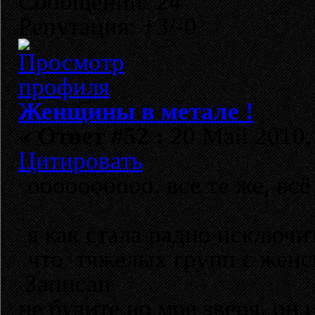
Сообщений: 24
Репутация: +3/-0
Женщины в метале !
«
Ответ #52 :
20 Май 2010, 
Цитировать
оооооооооо, все те же, всё 
я как стала радио исключи
что тяжелых групп с женс
Записан
не будите во мре зверя, он 