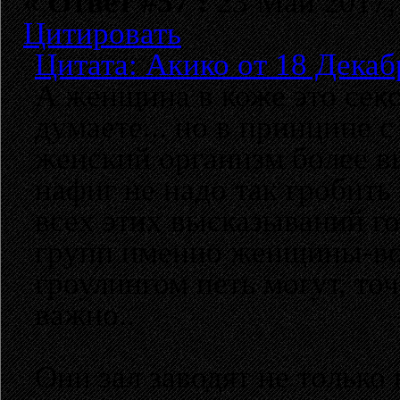
«
Ответ #57 :
23 Май 2017, 
Цитировать
Цитата: Акико от 18 Декаб
А женщина в коже это секс
думаете... но в принципе 
женский организм более 
нафиг не надо так гробить 
всех этих высказываний го
групп именно женщины-вока
гроулингом петь могут, то
важно..
Они зал заводят не только