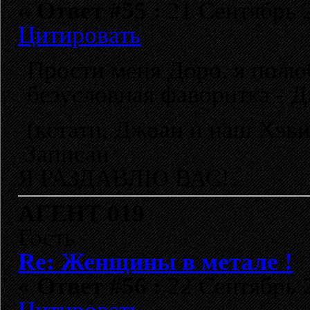
«
Ответ #55 :
21 Сентябрь 2
Цитировать
Прости меня Доро, я пол
безусловная фаворитка -
(кстати, Джоан и наш Хэви
Записан
Я РАЗДАВЛЮ ВАС!
АГЕНТ 019
Гость
Re: Женщины в метале !
«
Ответ #56 :
22 Сентябрь 2