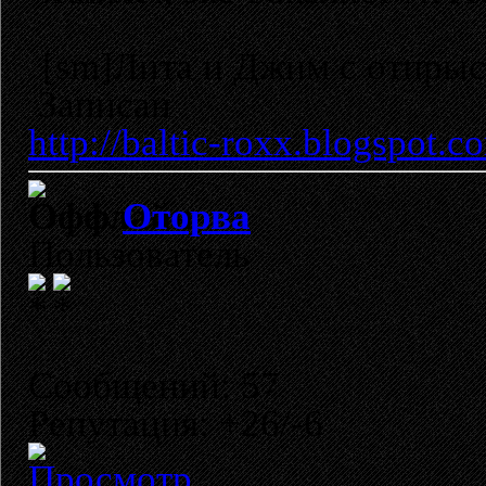
[sm]Лита и Джим с отпрыс
Записан
http://baltic-roxx.blogspot.c
Оторва
Пользователь
Сообщений: 57
Репутация: +26/-6