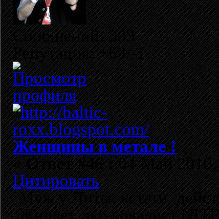
Сообщений: 303
Репутация: +63/-1
Женщины в метале !
«
Ответ #46 :
04 Май 2010, 
Цитировать
Муж у Литы, кстати, дейс
Жиллет, экс-вокалист NITR