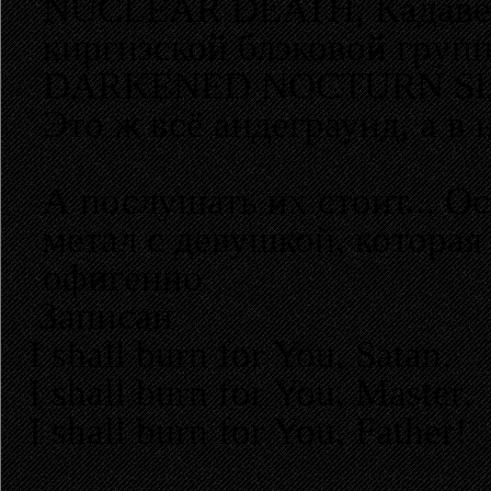
NUCLEAR DEATH, Кадавери
киргизской блэковой гру
DARKENED NOCTURN SLAU
Это ж всё андеграунд, а в 
А послушать их стоит... Ос
метал с девушкой, которая
офигенно
Записан
I shall burn for You, Satan,
I shall burn for You, Master,
I shall burn for You, Father!