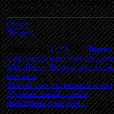
потому, что поют отменно.
Записан
Ответ
Печать
Страницы:
1
2
3
[
4
]
Вверх
« предыдущая тема
следую
MetalRus - Форум музыкаль
металла
»
Всё об отечественной и за
Музыкальный флейм
»
Женщины в метале !