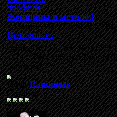
Женщины в метале !
«
Ответ #47 :
05 Май 2010, 
Цитировать
Момент!!! Какое Nitro??? Т
Ну... Там, где про Freight 
Записан
Raudmees
Старожил