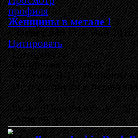
Женщины в метале !
«
Ответ #49 :
05 Май 2010, 
Цитировать
Цитировать
Raudmees
писал(а):
То самое B-) С Майклом А
Ну подстригся и перекачал
[offtop]Совсем чуток... А к
Записан