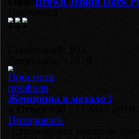
Brown Jenkin Dark P
Постоялец
Сообщений: 103
Репутация: +15/-0
Женщины в метале !
«
Ответ #50 :
11 Май 2010, 
Цитировать
Странно, что никто не уп