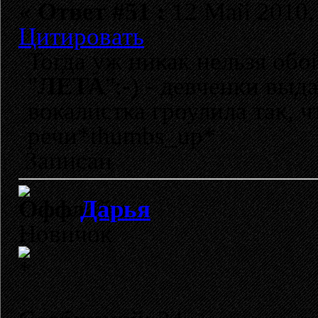
«
Ответ #51 :
12 Май 2010, 
Цитировать
Тогда уж никак нельзя об
"
ЛЕТА
";-) - девченки выд
вокалистка гроулила так, 
речи*thumbs_up*
Записан
Дарья
Новичок