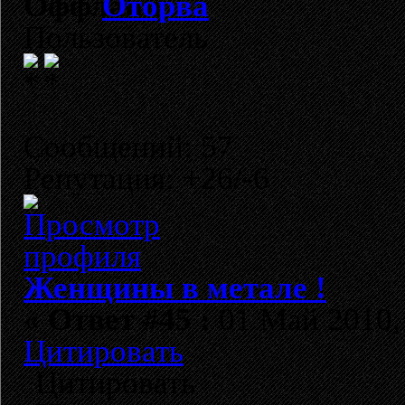
Оторва
Пользователь
Сообщений: 57
Репутация: +26/-6
Женщины в метале !
«
Ответ #45 :
01 Май 2010, 
Цитировать
Цитировать