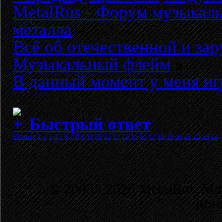
MetalRus - Форум музыкаль
металла
»
Всё об отечественной и за
Музыкальный флейм
»
В данный момент у меня игр
Быстрый ответ
Sitemap
1
2
3
4
5
6
7
8
9
10
11
12
13
14
15
16
17
18
19
20
21
22
23
24
© 2003 - 2026 MetalRus. М
Коп