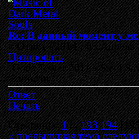
Re: В данный момент у мен
«
Ответ #2914 :
08 Апрель 2
Цитировать
Gods Tower 2011 - Steel Sa
Записан
Ответ
Печать
Страницы:
1
...
193
194
[
19
« предыдущая тема
следую