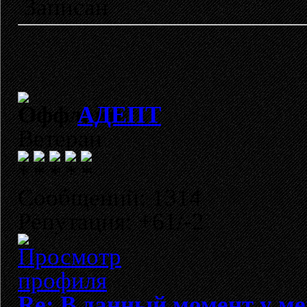
Записан
АДЕПТ
Ветеран
Сообщений: 1314
Репутация: +61/-2
Re: В данный момент у мен