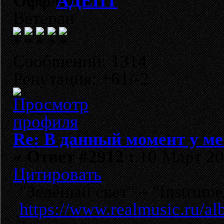
АДЕПТ
Ветеран
Сообщений: 1314
Репутация: +61/-2
Re: В данный момент у мен
«
Ответ #2912 :
10 Март 201
Цитировать
"Зелёный свет" – "Instrumen
https://www.realmusic.ru/a