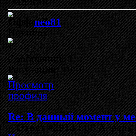
Записан
neo81
Новичок
Сообщений: 1
Репутация: +0/-0
Re: В данный момент у мен
«
Ответ #2913 :
08 Апрель 2