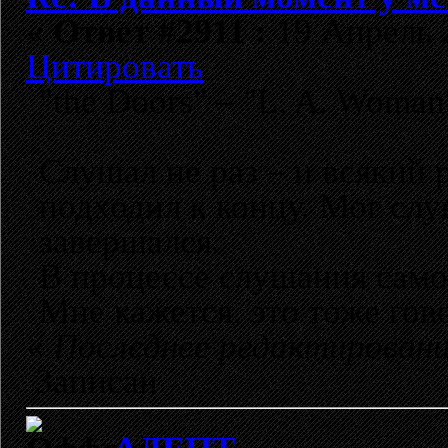
«
Ответ #2911 :
19 Апрель 2
Цитировать
"the Doors" – "L. A. Woman
Слушал не раз – и всякий 
подходил к концу. Мог слу
завершался.
В процессе слушания само 
Мне кажется, это тоже гов
«
Последнее редактировани
Записан