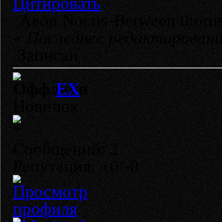
Цитировать
Aeon Noctis-Between thorns
«
Последнее редактирование
Записан
EX
Новичок
Сообщений: 2
Репутация: +0/-0