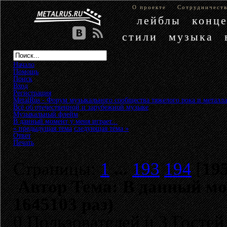
О проекте
Сотрудничест
лейблы
конц
стили
музыка
Начало
Помощь
Поиск
Вход
Регистрация
MetalRus - Форум музыкального сообщества тяжелого рока и металла
Всё об отечественной и зарубежной музыке
»
Музыкальный флейм
»
В данный момент у меня играет...
« предыдущая тема
следующая тема »
Ответ
Печать
Страницы:
1
...
193
194
[
19
Автор
Тема: В данный мом
1645103 раз)
0 Пользователей и 3 Гостей