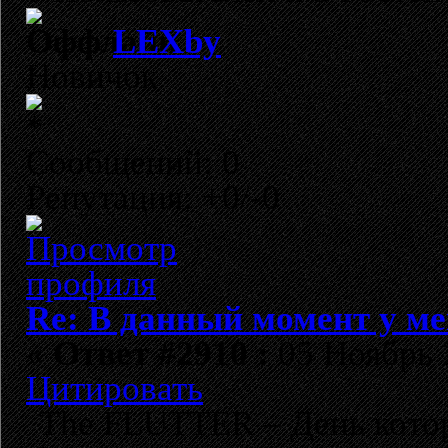
LEXby
Новичок
Сообщений: 0
Репутация: +0/-0
Re: В данный момент у мен
«
Ответ #2910 :
05 Ноябрь 2
Цитировать
The FLUTTER – День кото