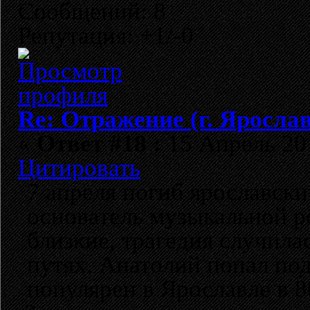
Сообщений: 8
Репутация: +1/-0
Re: Отражение (г. Яросла
«
Ответ #18 :
15 Апрель 201
Цитировать
7 апреля погиб ярославск
основатель музыкальной р
близкие, трагедия случил
путях. Анатолий попал под
популярен в Ярославле в 8