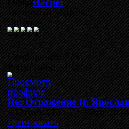
starper
Почетный деятель
Ветеран
Сообщений: 725
Репутация: +132/-0
Re: Отражение (г. Яросла
«
Ответ #15 :
23 Март 2014,
Цитировать