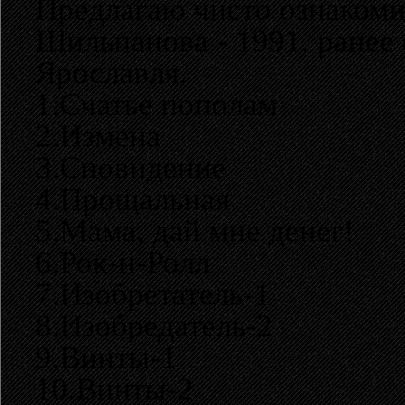
Предлагаю чисто ознакоми
Шильпанова - 1991, ранее
Ярославля.
1.Счатье пополам
2.Измена
3.Сновидение
4.Прощальная
5.Мама, дай мне денег!
6.Рок-н-Ролл
7.Изобретатель-1
8.Изобредатель-2
9.Винты-1
10.Винты-2