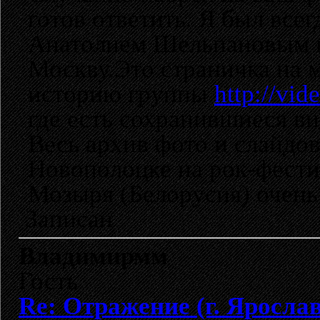
готов ответить. Я был всег
Анатолием Шельпановым ко
Москву.Это страничка на м
историю группы
http://vid
где есть сохранившиеся в
Весь архив фото и слайдов 
Новополоцке на рок-фести
Мозыря (Белорусия) очень 
Записан
Владимирмм
Гость
Re: Отражение (г. Яросла