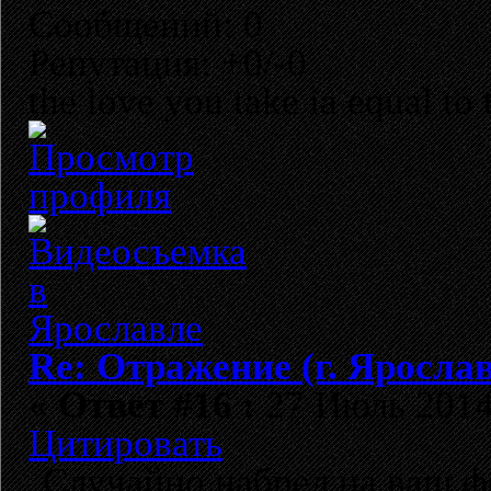
Сообщений: 0
Репутация: +0/-0
the love you take ia equal to
Re: Отражение (г. Яросла
«
Ответ #16 :
27 Июль 2014,
Цитировать
Случайно набрел на ваш ф