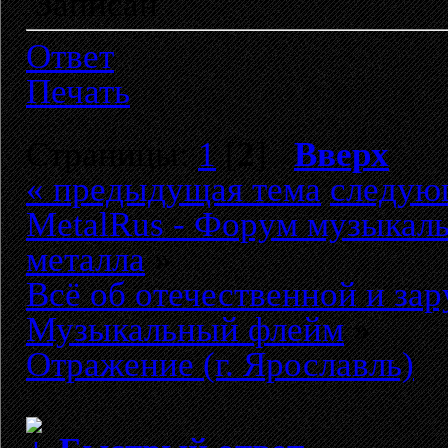
Записан
Ответ
Печать
Страницы:
1
[
2
]
Вверх
« предыдущая тема
следую
MetalRus - Форум музыкаль
металла
»
Всё об отечественной и за
Музыкальный флейм
»
Отражение (г. Ярославль)