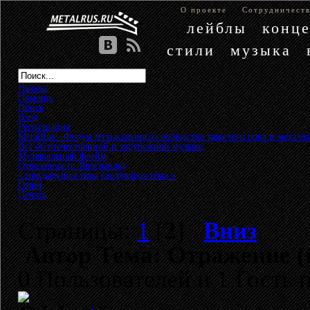
О проекте
Сотрудничест
лейблы
конц
стили
музыка
Начало
Помощь
Поиск
Вход
Регистрация
MetalRus - Форум музыкального сообщества тяжелого рока и металла
Всё об отечественной и зарубежной музыке
»
Музыкальный флейм
»
Отражение (г. Ярославль)
« предыдущая тема
следующая тема »
Ответ
Печать
Страницы:
1
[
2
]
Вниз
Автор
Тема: Отражение (г
0 Пользователей и 1 Гость 