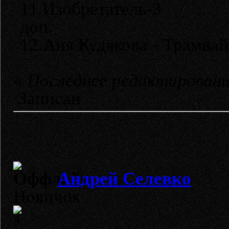
11.Изобретатель-3
доп.
12.Аня Кудякова - Трамвай
«
Последнее редактирование
Записан
Андрей Селевко
Новичок