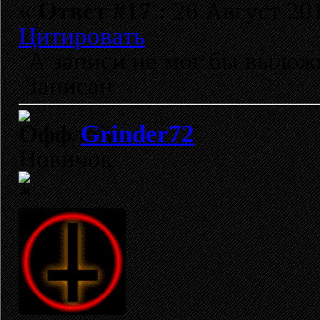
«
Ответ #17 :
26 Август 201
Цитировать
А записи не мог бы вылож
Записан
Grinder72
Новичок