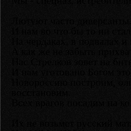
Мы - спецназ, истребители
Лютуют часто диверсанты.
И нам во что бы то ни ста
На чердаках, в подвалах и 
А как же не забыть прихва
Нас Стрелков зовет на бит
И нам уготовано Богом это
Новороссию построим, оли
восстановим.
Всех врагов посадим на ко
Их не возьмет русский мат