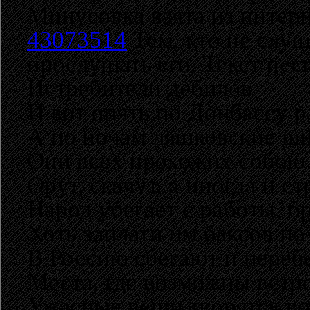
Минусовка взята из интер
43073514
Тем, кто не слуш
прослушать его. Текст пес
Истребители дебилов
И вот опять по Донбассу р
А по ночам ляшковские ш
Они всех прохожих собою 
Орут, скачут, а иногда и ст
Народ убегает с работы, б
Хоть заплати им баксов по
В Россию сбегают и переб
Места, где возможны встр
Ужасные вещи творятся вок