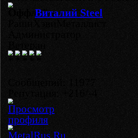
Виталий Steel
РашнХэвиМеталлист
Администратор
Ветеран
Сообщений: 11977
Репутация: +216/-4