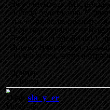
Не волнуйтесь. Мы придем 
Победа будет наша. С нами
Мы искореним фашизм, до
Очистим Украину от банди
Гомосеков, педофилов и др
Истоки Новороссии исходя
Но мы ждем, когда в стран
Припев
Записан
sla_y_er
Новичок