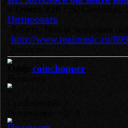
«
Ответ #20 :
30 Сентябрь 2
Цитировать
Ребята, Новая черновая на
http://www.realmusic.ru/89
Записан
coinchopper
Новичок
Сообщений: 2
Репутация: +0/-0