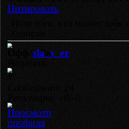
Цитировать
Ищи того, кто может тебя
Записан
sla_y_er
Новичок
Сообщений: 24
Репутация: +0/-0