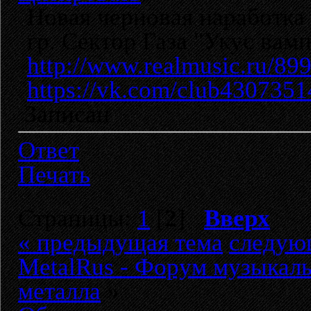
Новая черновая наработка
гр. Сектор Газа "Укус ва
http://www.realmusic.ru/89
https://vk.com/club4307351
Записан
Ответ
Печать
Страницы:
1
[
2
]
Вверх
« предыдущая тема
следую
MetalRus - Форум музыкаль
металла
»