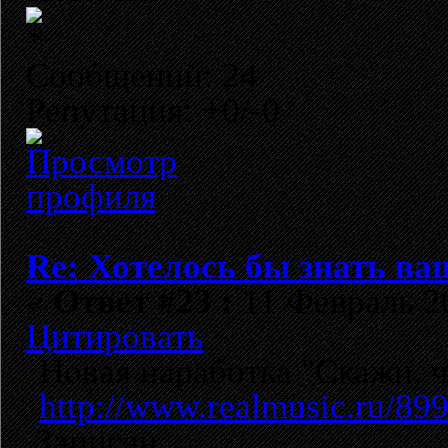
Сообщений: 24
Репутация: +0/-0
Re: Хотелось бы знать ва
«
Ответ #23 :
11 Февраль 20
Цитировать
Новая наработка "Скажи, ч
http://www.realmusic.ru/89
Записан