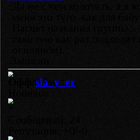
Да не с кем колотить, а в 
меня это туго, как для ба
Насчет названия группы... 
таки оно как раз подходит
основном).
Записан
sla_y_er
Новичок
Сообщений: 24
Репутация: +0/-0