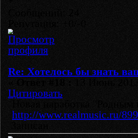
Сообщений: 24
Репутация: +0/-0
Re: Хотелось бы знать ва
«
Ответ #18 :
13 Июнь 2013,
Цитировать
Новая наработка "Родным 
http://www.realmusic.ru/89
Записан