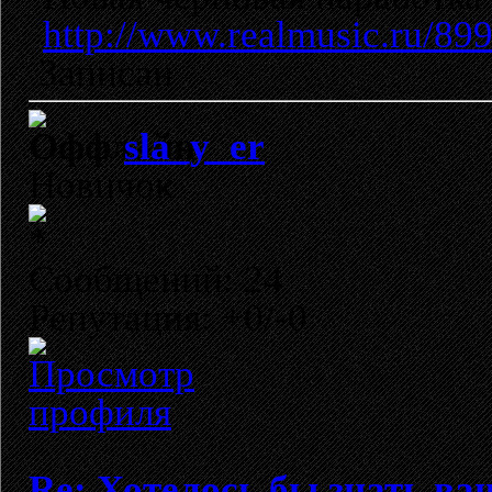
http://www.realmusic.ru/89
Записан
sla_y_er
Новичок
Сообщений: 24
Репутация: +0/-0
Re: Хотелось бы знать ва