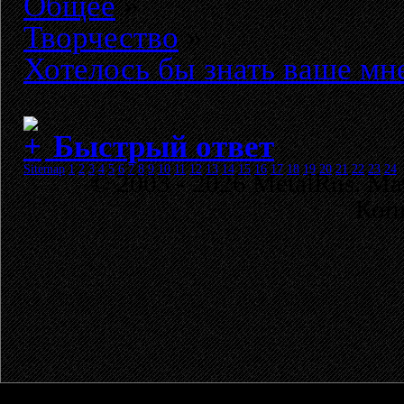
Общее
»
Творчество
»
Хотелось бы знать ваше мн
Быстрый ответ
Sitemap
1
2
3
4
5
6
7
8
9
10
11
12
13
14
15
16
17
18
19
20
21
22
23
24
© 2003 - 2026 MetalRus. М
Коп