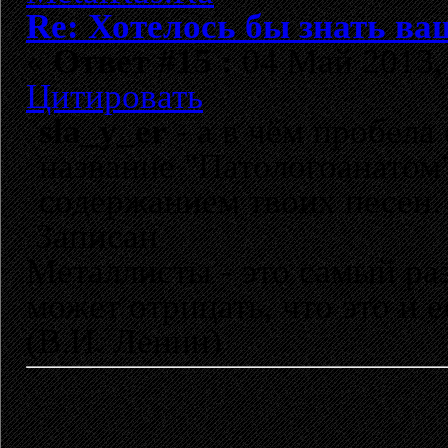
Re: Хотелось бы знать ва
«
Ответ #15 :
04 Май 2013, 
Цитировать
sla_y_er
- а в чём пробела
название "Патологоанатом"
содержанием твоих песен.
Записан
Металлисты - это самый раз
может отрицать, что это и 
(В.И. Ленин)