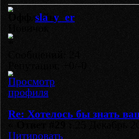
sla_y_er
Новичок
Сообщений: 24
Репутация: +0/-0
Re: Хотелось бы знать ва
«
Ответ #29 :
25 Декабрь 20
Цитировать