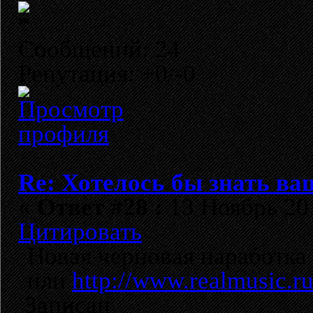
Сообщений: 24
Репутация: +0/-0
Re: Хотелось бы знать ва
«
Ответ #28 :
13 Ноябрь 201
Цитировать
Новая черновая наработка
или
http://www.realmusic.r
Записан