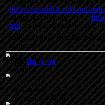
поделюсь некоторыми свои
https://soundcloud.com/behol
кавер на trivium, а тут:
http
psd
запись король и шут п
табулатурой. Все без вока
Записан
sla_y_er
Новичок
Сообщений: 24
Репутация: +0/-0