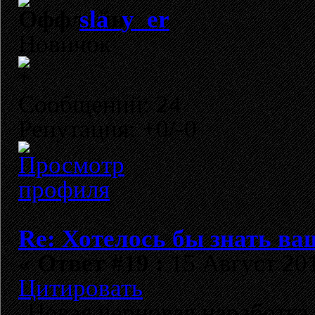
sla_y_er
Новичок
Сообщений: 24
Репутация: +0/-0
Re: Хотелось бы знать ва
«
Ответ #19 :
15 Август 201
Цитировать
Новая черновая наработка 