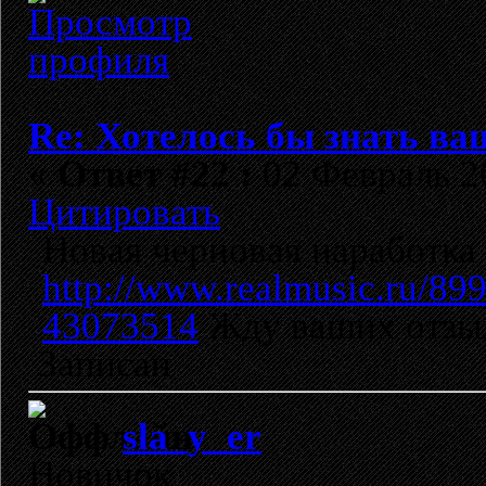
Re: Хотелось бы знать ва
«
Ответ #22 :
02 Февраль 20
Цитировать
Новая черновая наработка 
http://www.realmusic.ru/89
43073514
Жду ваших отзы
Записан
sla_y_er
Новичок