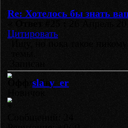
Re: Хотелось бы знать ва
«
Ответ #25 :
26 Апрель 201
Цитировать
Ищу, но пока такое ником
темы.
Записан
sla_y_er
Новичок
Сообщений: 24
Репутация: +0/-0