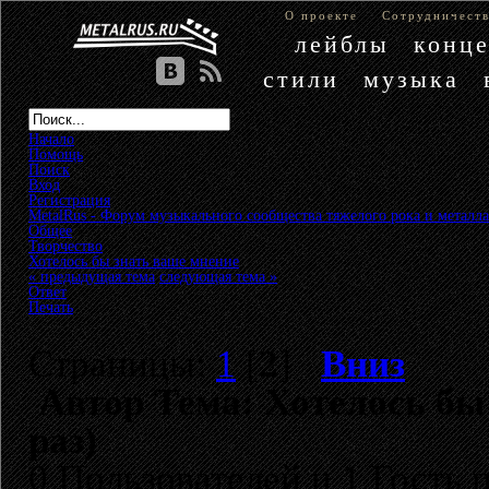
О проекте
Сотрудничест
лейблы
конц
стили
музыка
Начало
Помощь
Поиск
Вход
Регистрация
MetalRus - Форум музыкального сообщества тяжелого рока и металла
Общее
»
Творчество
»
Хотелось бы знать ваше мнение
« предыдущая тема
следующая тема »
Ответ
Печать
Страницы:
1
[
2
]
Вниз
Автор
Тема: Хотелось бы
раз)
0 Пользователей и 1 Гость 