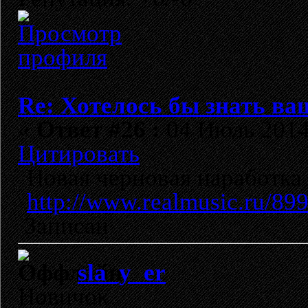
Re: Хотелось бы знать ва
«
Ответ #26 :
04 Июль 2014,
Цитировать
Новая черновая наработка 
http://www.realmusic.ru/89
Записан
sla_y_er
Новичок