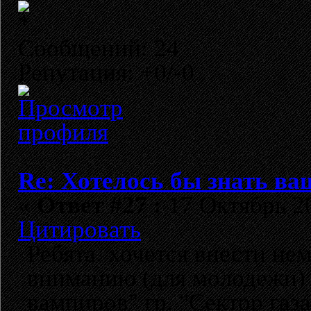
Сообщений: 24
Репутация: +0/-0
Re: Хотелось бы знать ва
«
Ответ #27 :
17 Октябрь 20
Цитировать
Ребята. хочется внести н
вниманию (для молодежи) 
вампиров" гр. "Сектор газ