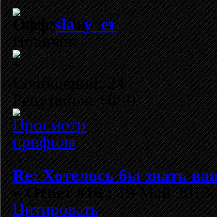
sla_y_er
Новичок
Сообщений: 24
Репутация: +0/-0
Re: Хотелось бы знать ва
«
Ответ #16 :
19 Май 2013, 
Цитировать