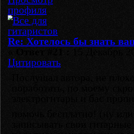
Re: Хотелось бы знать ва
«
Ответ #21 :
15 Декабрь 20
Цитировать
Послушал автора, не плох
поработать, по моему скр
электрогитары и бас проп
помочь бесплатно! (ну ил
записывать свои гитарные 