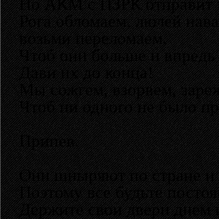
Но АКМ с ПЗРК отправит и
Рога обломаем, люлей нава
возьми переломаем,
Чтоб они больше и впредь 
Дави их до конца!
Мы сожгем, взорвем, заре
Чтоб ни одного не было пр
Припев.
Они шныряют по стране и 
Поэтому все будьте постоя
Держите свои двери днем и