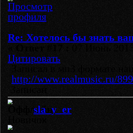
Re: Хотелось бы знать ва
«
Ответ #17 :
07 Июнь 2013,
Цитировать
Записал в мп3 формате на
http://www.realmusic.ru/89
Записан
sla_y_er
Новичок