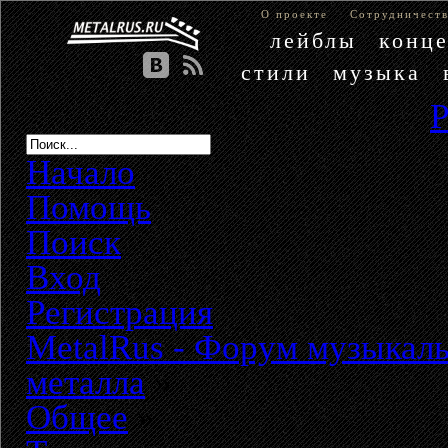
О проекте
Сотрудничест
лейблы
конц
стили
музыка
Начало
Помощь
Поиск
Вход
Регистрация
MetalRus - Форум музыкаль
металла
»
Общее
»