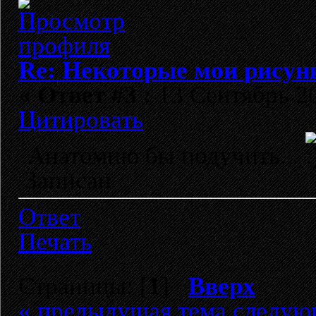
Re: Некоторые мои рисун
«
Ответ #3 :
13 Сентябрь 20
Цитировать
Анатомию бы подучить...
Записан
Ответ
Печать
Страницы: [
1
]
Вверх
« предыдущая тема
следую