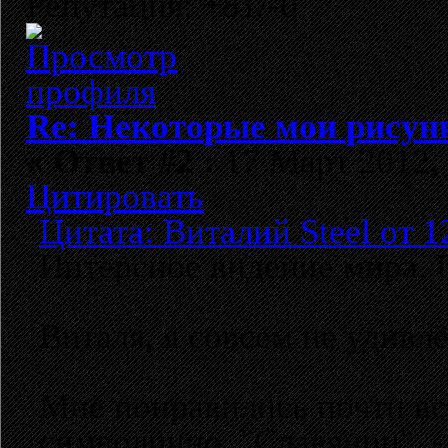
Репутация: +81/-0
Re: Некоторые мои рисун
«
Ответ #2 :
17 Март 2012, 
Цитировать
Цитата: Виталий Steel от 1
Интерсное видение мира. 
Виталя, я совсем не удивл
Мне понравились почти все
символично, "Славянин" - 