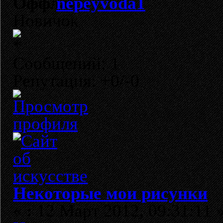
nepeyvoda1
Новичок
Сообщений: 1
Репутация: +0/-0
Некоторые мои рисунки
«
:
12 Март 2012, 09:31:11 