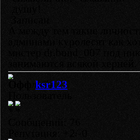
душу!
Записан
А между тем такие личност
админами куролесят как хот
мистер dr.bond_007 под ник
занимаются всякой хернёй.
ksr123
Пользователь
Сообщений: 76
Репутация: +2/-0