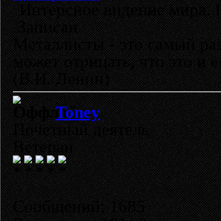
Интерсное видение мира. 
Записан
Металлисты - это самый раз
может отрицать, что это и 
(В.И. Ленин)
Toney
Почетный деятель
Ветеран
Сообщений: 1685