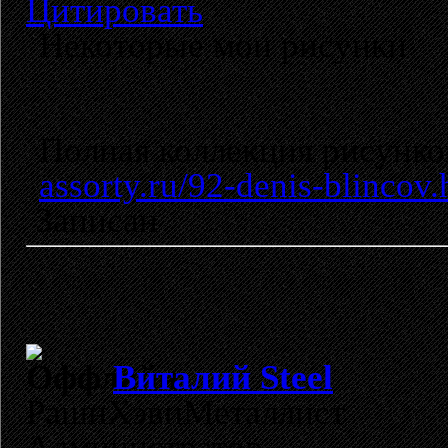
Цитировать
Некоторые мои рисунки
Полная коллекция рисунко
assorty.ru/92-denis-blincov.
Записан
Виталий Steel
РашнХэвиМеталлист
Администратор