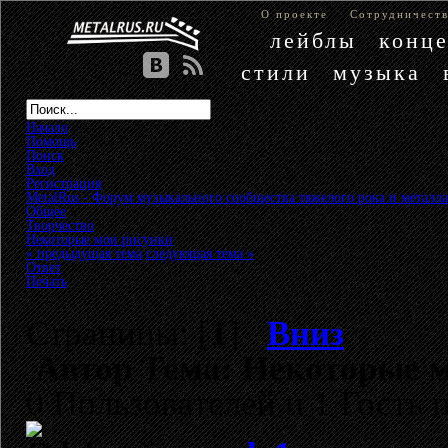
О проекте
Сотрудничест
лейблы
конц
стили
музыка
Начало
Помощь
Поиск
Вход
Регистрация
MetalRus - Форум музыкального сообщества тяжелого рока и металла
Общее
»
Творчество
»
Некоторые мои рисунки
« предыдущая тема
следующая тема »
Ответ
Печать
Страницы: [
1
]
Вниз
Автор
Тема: Некоторые м
0 Пользователей и 1 Гость 