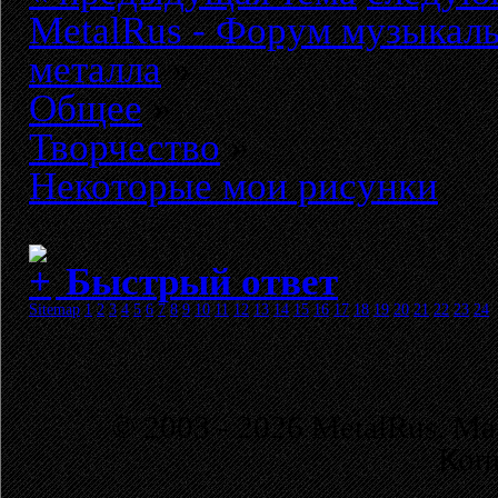
MetalRus - Форум музыкаль
металла
»
Общее
»
Творчество
»
Некоторые мои рисунки
Быстрый ответ
Sitemap
1
2
3
4
5
6
7
8
9
10
11
12
13
14
15
16
17
18
19
20
21
22
23
24
© 2003 - 2026 MetalRus. М
Коп