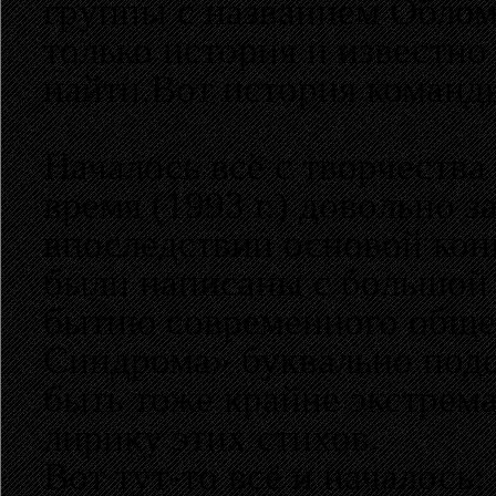
группы с названием Облом
только история и известно
найти.Вот история коман
Началось всё с творчества
время (1993 г.) довольно
впоследствии основой кон
были написаны с большой 
бытию современного обще
Синдрома» буквально подс
быть тоже крайне экстрем
лирику этих стихов.
Вот тут-то всё и началось