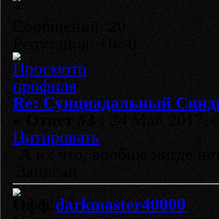
Сообщений: 20
Репутация: +0/-0
Re: Суициадальный Синд
«
Ответ #3 :
24 Май 2017, 0
Цитировать
А их что, вообще нигде не
Записан
darkmaster40000