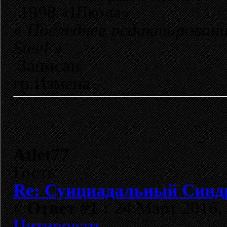
1998 «Школа»
«
Последнее редактировани
Steel
»
Записан
гр.Измена
Atlet77
Гость
Re: Суициадальный Синд
«
Ответ #1 :
24 Март 2016, 
Цитировать