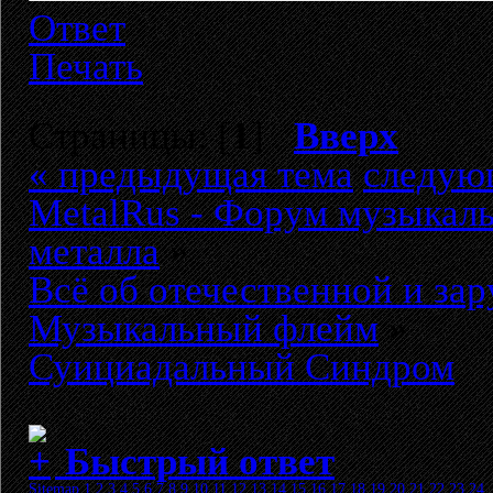
Ответ
Печать
Страницы: [
1
]
Вверх
« предыдущая тема
следую
MetalRus - Форум музыкаль
металла
»
Всё об отечественной и за
Музыкальный флейм
»
Суициадальный Синдром
Быстрый ответ
Sitemap
1
2
3
4
5
6
7
8
9
10
11
12
13
14
15
16
17
18
19
20
21
22
23
24