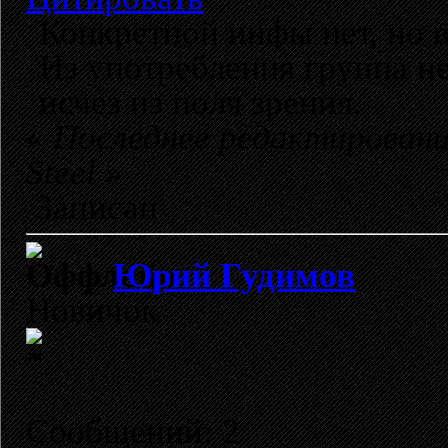
Конкретной инфы нет, но в
Из употребления группа не
исчез из поля зрения.
«
Последнее редактировани
Steel
»
Записан
Юрий Гудимов
Новичок
Сообщений: 2