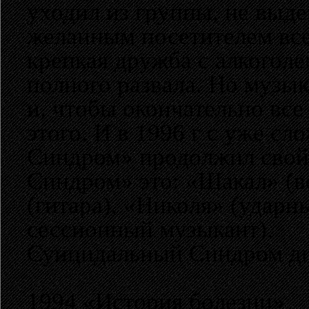
уходил из группы, не выде
желанным посетителем все
крепкая дружба с алкоголе
полного развала. Но музы
и, чтобы окончательно все
этого. И в 1996 г с уже 
Синдром» продолжил свой
Синдром» это: «Шакал» (во
(гитара), «Николя» (ударны
сессионный музыкант).
Суицидальный Синдром ди
1994 «История болезни»