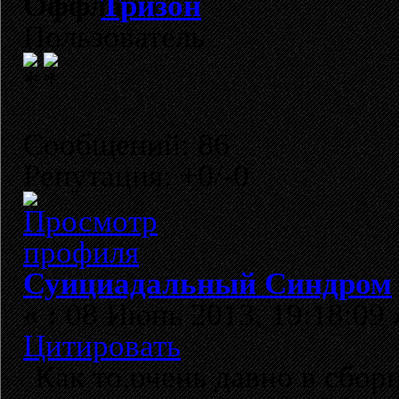
Тризон
Пользователь
Сообщений: 86
Репутация: +0/-0
Суициадальный Синдром
«
:
08 Июнь 2013, 19:18:09 
Цитировать
Как то,очень давно в сбор