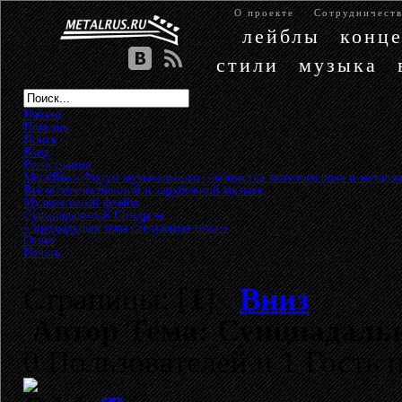
О проекте
Сотрудничест
лейблы
конц
стили
музыка
Начало
Помощь
Поиск
Вход
Регистрация
MetalRus - Форум музыкального сообщества тяжелого рока и металла
Всё об отечественной и зарубежной музыке
»
Музыкальный флейм
»
Суициадальный Синдром
« предыдущая тема
следующая тема »
Ответ
Печать
Страницы: [
1
]
Вниз
Автор
Тема: Суициадальн
0 Пользователей и 1 Гость 