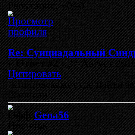
Репутация: +0/-0
Re: Суициадальный Синд
«
Ответ #2 :
27 Август 2016
Цитировать
кто подскажет где найти 
Записан
Gena56
Новичок