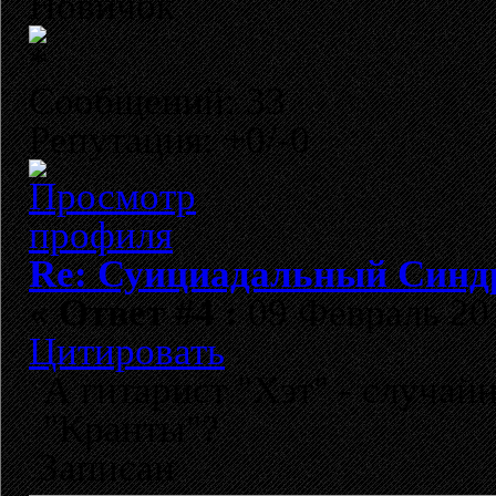
Новичок
Сообщений: 33
Репутация: +0/-0
Re: Суициадальный Синд
«
Ответ #4 :
09 Февраль 201
Цитировать
А гитарист "Хэт" - случайн
"Кранты"?
Записан