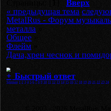
Страницы: [
1
]
Вверх
« предыдущая тема
следую
MetalRus - Форум музыкаль
металла
»
Общее
»
Флейм
»
Дача,хрен чеснок и помидор
Быстрый ответ
Sitemap
1
2
3
4
5
6
7
8
9
10
11
12
13
14
15
16
17
18
19
20
21
22
23
24
© 2003 - 2026 MetalRus. М