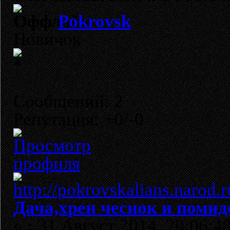
Pokrovsk
Новичок
Сообщений: 2
Репутация: +0/-0
Дача,хрен чеснок и помидо
«
:
31 Август 2014, 20:06:48