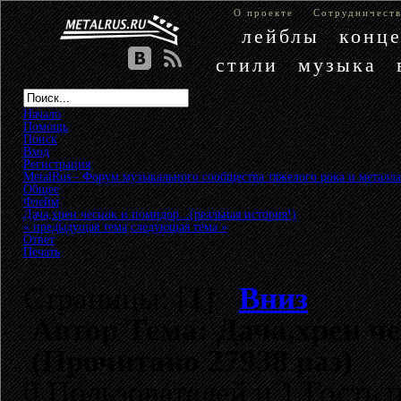
О проекте
Сотрудничест
лейблы
конц
стили
музыка
Начало
Помощь
Поиск
Вход
Регистрация
MetalRus - Форум музыкального сообщества тяжелого рока и металла
Общее
»
Флейм
»
Дача,хрен чеснок и помидор...(реальная история!)
« предыдущая тема
следующая тема »
Ответ
Печать
Страницы: [
1
]
Вниз
Автор
Тема: Дача,хрен че
(Прочитано 27938 раз)
0 Пользователей и 1 Гость 