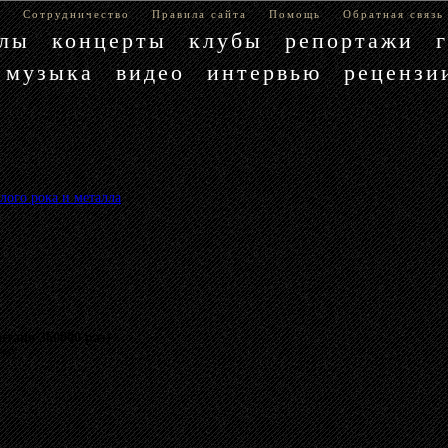
е
Сотрудничество
Правила сайта
Помощь
Обратная связь
блы
концерты
клубы
репортажи
музыка
видео
интервью
рецензи
лого рока и металла
»
итано 360000 раз)
ему.