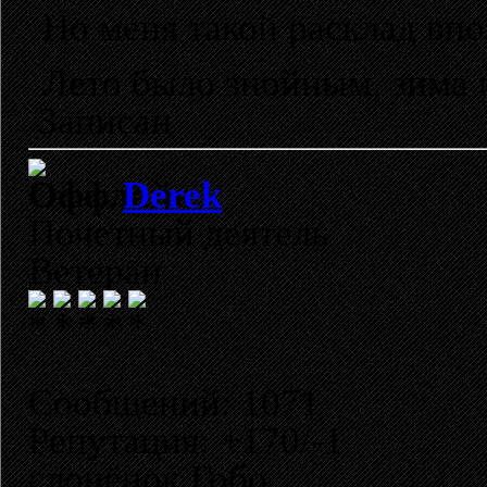
Но меня такой расклад вп
Лето было знойным, зима
Записан
Derek
Почетный деятель
Ветеран
Сообщений: 1071
Репутация: +170/-1
слонёнок Гобо