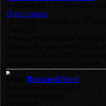
«
Ответ #2 :
12 Декабрь 201
Цитировать
В Киеве наконец то -3, над
Записан
А между тем такие личност
админами куролесят как хот
мистер dr.bond_007 под ник
занимаются всякой хернёй.
Виталий Steel
РашнХэвиМеталлист
Администратор
Ветеран