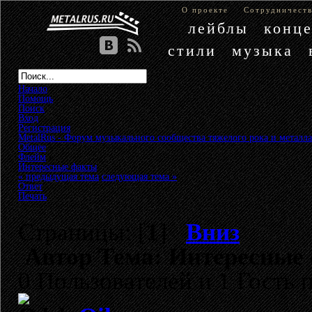
О проекте
Сотрудничест
лейблы
конц
стили
музыка
Начало
Помощь
Поиск
Вход
Регистрация
MetalRus - Форум музыкального сообщества тяжелого рока и металла
Общее
»
Флейм
»
Интересные факты
« предыдущая тема
следующая тема »
Ответ
Печать
Страницы: [
1
]
Вниз
Автор
Тема: Интересные 
0 Пользователей и 1 Гость 