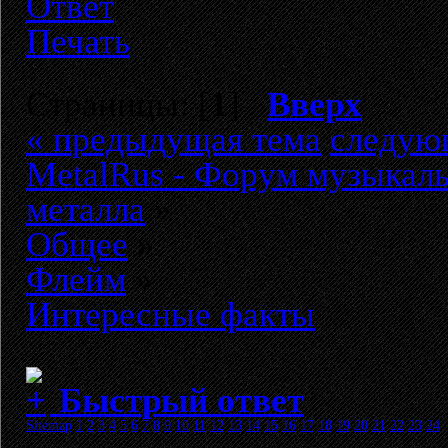
Ответ
Печать
Страницы: [
1
]
Вверх
« предыдущая тема
следую
MetalRus - Форум музыкаль
металла
»
Общее
»
Флейм
»
Интересные факты
Быстрый ответ
Sitemap
1
2
3
4
5
6
7
8
9
10
11
12
13
14
15
16
17
18
19
20
21
22
23
24