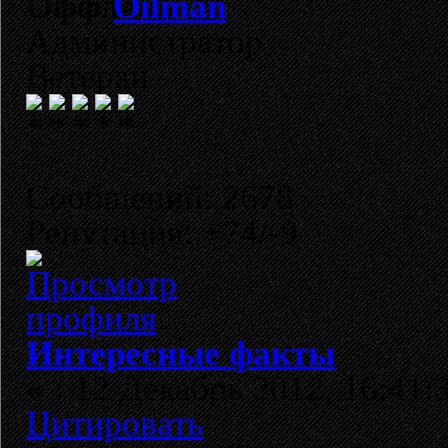
Oilman
Администратор
Ветеран
Сообщений: 2678
Репутация: +74/-9
Интересные факты
«
:
12 Декабрь 2012, 16:41:
Цитировать