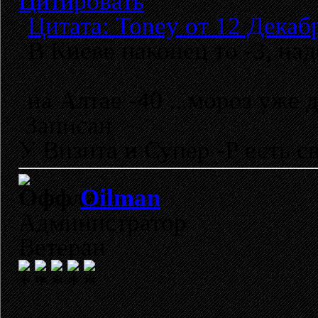
Цитировать
Цитата: Toney от 12 Декабр
В Киеве наконец то -3, над
на Алтае -40 ...мороз уже д
Записан
У Визита и Супер -Р есть св
Oilman
Администратор
Ветеран