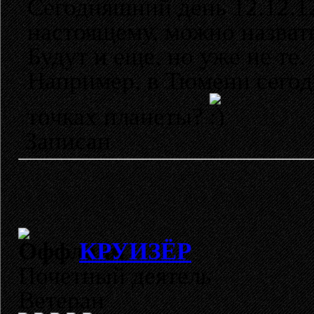
Сегодняшний день 12.12.12
настоящему, можно назват
Будут и еще, но уже не те.
Например, в Тюмени сегодн
точках планеты?
Записан
КРУИЗЁР
Почетный деятель
Ветеран