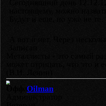
Сегодняшний день 12.12.12
настоящему, можно назват
Будут и еще, но уже не те.
А вот и нет. Через нескол
Записан
Металлисты - это самый раз
может отрицать, что это и 
(В.И. Ленин)
Oilman
Администратор
Ветеран