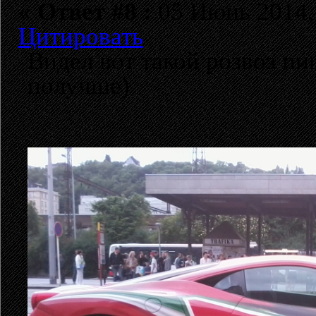
«
Ответ #8 :
05 Июнь 2014, 
Цитировать
Видел вот такой розвоз пиц
получше)