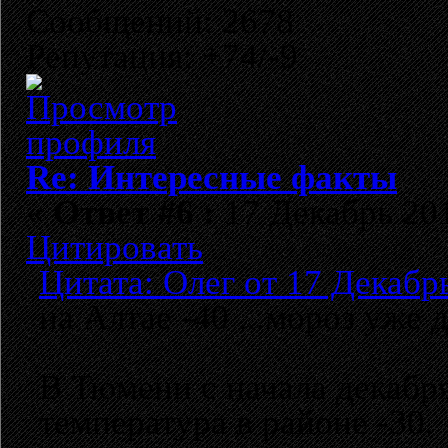
Сообщений: 2678
Репутация: +74/-9
Re: Интересные факты
«
Ответ #6 :
17 Декабрь 201
Цитировать
Цитата: Олег от 17 Декабрь
на Алтае -40 ...мороз уже д
В Тюмени с начала декабр
температура в районе -30.