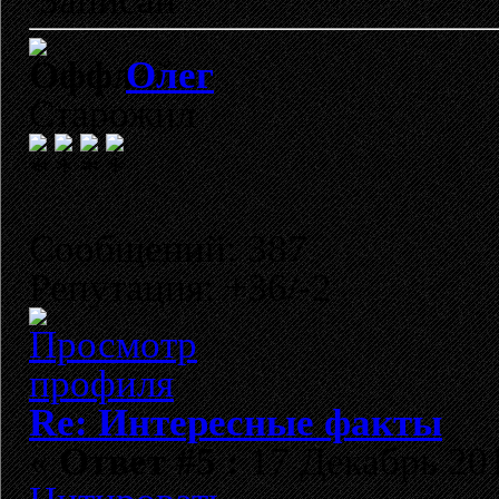
Записан
Олег
Старожил
Сообщений: 387
Репутация: +36/-2
Re: Интересные факты
«
Ответ #5 :
17 Декабрь 201