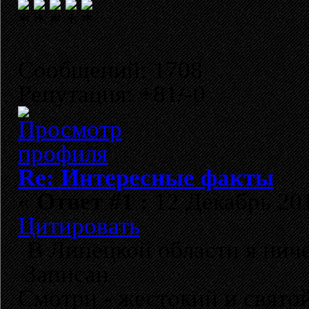
Сообщений: 1708
Репутация: +81/-0
Re: Интересные факты
«
Ответ #1 :
12 Декабрь 201
Цитировать
В Липецкой области я нич
Записан
Смотри - жестокий и свято