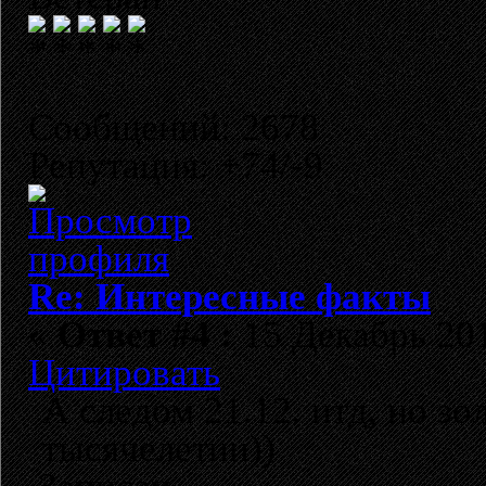
Сообщений: 2678
Репутация: +74/-9
Re: Интересные факты
«
Ответ #4 :
15 Декабрь 201
Цитировать
А следом 21.12. итд, но зо
тысячелетии))