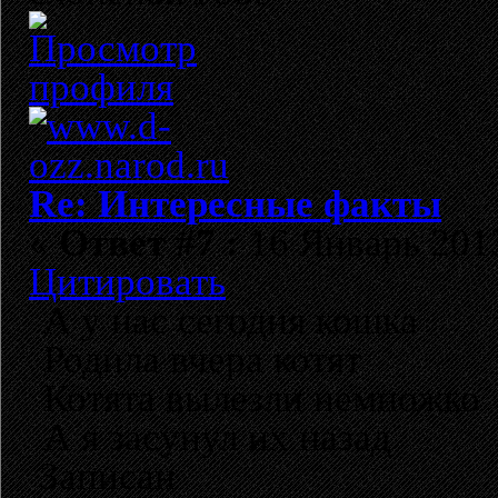
Re: Интересные факты
«
Ответ #7 :
16 Январь 2013
Цитировать
А у нас сегодня кошка
Родила вчера котят
Котята вылезли немножко
А я засунул их назад
Записан