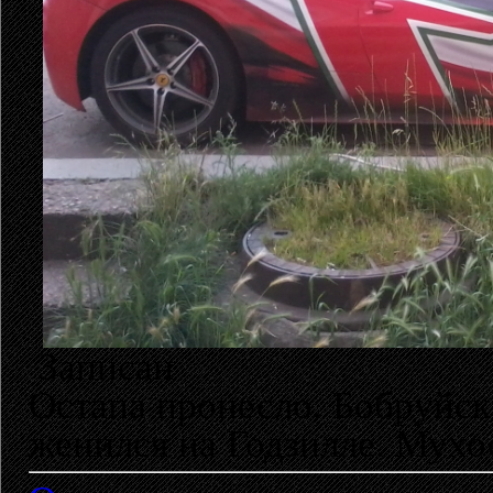
Записан
Остапа пронесло. Бобруйск
женился на Годзилле. Мухо