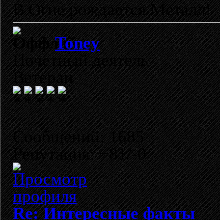
В Огне рождается Металл!
Toney
Почетный деятель
Ветеран
Сообщений: 1685
Репутация: +81/-0
Re: Интересные факты