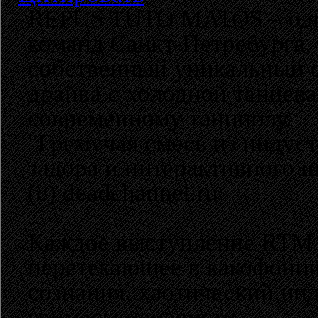
REPUS TUTO MATOS – одна 
команд Санкт-Петребурга,
собственный уникальный с
драйва с холодной танцева
современному танцполу.
"Гремучая смесь из индуст
задора и интерактивного ш
(с) deadchannel.ru
Каждое выступление RTM -
перетекающее в какофони
сознания, хаотический ин
гримасы ненависти.