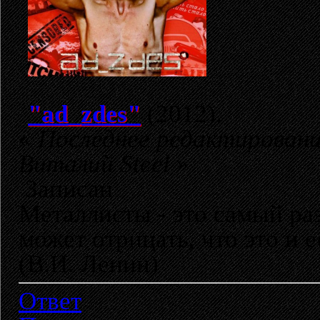
"ad_zdes"
(2012).
«
Последнее редактирование
Виталий Steel
»
Записан
Металлисты - это самый раз
может отрицать, что это и 
(В.И. Ленин)
Ответ