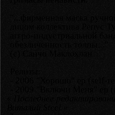
"...фирменная маска ручно
лицом коллектива Репус Ту
аггро-индустриальной банд
обезличенность толпы..."
(с) Санчо Маклохлан
Релизы:
- 2006 "Хорошо" ep (self-re
- 2009 "Включи Меня" ep (n
«
Последнее редактирование
Виталий Steel
»