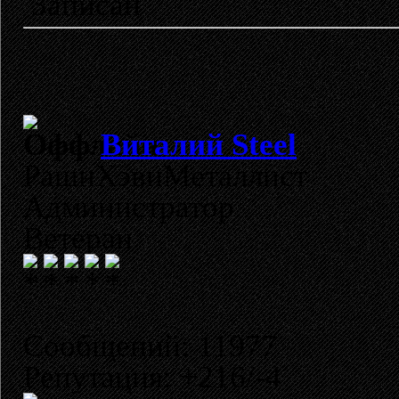
Записан
Виталий Steel
РашнХэвиМеталлист
Администратор
Ветеран
Сообщений: 11977
Репутация: +216/-4