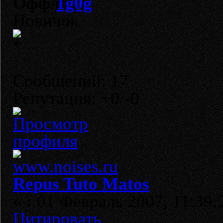
1g0g
Новичок
Сообщений: 17
Репутация: +0/-0
Repus Tuto Matos
«
:
01 Февраль 2007, 11:39:
Цитировать