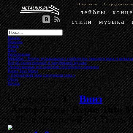
О проекте
Сотрудничест
лейблы
конц
стили
музыка
Начало
Помощь
Поиск
Вход
Регистрация
MetalRus - Форум музыкального сообщества тяжелого рока и металла
Всё об отечественной и зарубежной музыке
»
Отечественные исполнители российского времени
»
Repus Tuto Matos
« предыдущая тема
следующая тема »
Ответ
Печать
Страницы: [
1
]
Вниз
Автор
Тема: Repus Tuto M
0 Пользователей и 1 Гость 