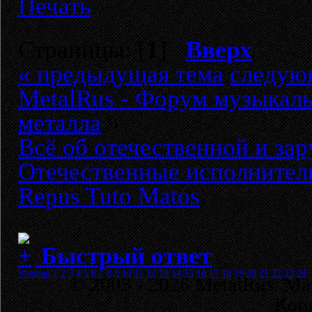
Печать
Страницы: [
1
]
Вверх
« предыдущая тема
следую
MetalRus - Форум музыкаль
металла
»
Всё об отечественной и за
Отечественные исполнител
Repus Tuto Matos
Быстрый ответ
Sitemap
1
2
3
4
5
6
7
8
9
10
11
12
13
14
15
16
17
18
19
20
21
22
23
24
© 2003 - 2026 MetalRus. М
Коп