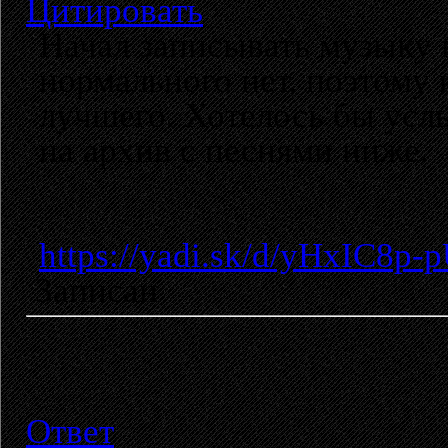
Цитировать
Начал записывать музыку 
нормального нет, поэтому 
лучшего. Хотелось бы усл
на архив с песнями ниже.
https://yadi.sk/d/yHxIC8p
Записан
Ответ