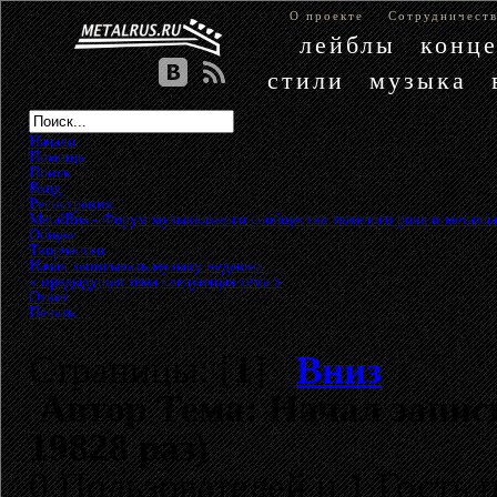
О проекте
Сотрудничест
лейблы
конц
стили
музыка
Начало
Помощь
Поиск
Вход
Регистрация
MetalRus - Форум музыкального сообщества тяжелого рока и металла
Общее
»
Творчество
»
Начал записывать музыку недавно.
« предыдущая тема
следующая тема »
Ответ
Печать
Страницы: [
1
]
Вниз
Автор
Тема: Начал запис
19828 раз)
0 Пользователей и 1 Гость 