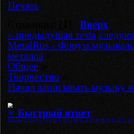
Печать
Страницы: [
1
]
Вверх
« предыдущая тема
следую
MetalRus - Форум музыкаль
металла
»
Общее
»
Творчество
»
Начал записывать музыку н
Быстрый ответ
Sitemap
1
2
3
4
5
6
7
8
9
10
11
12
13
14
15
16
17
18
19
20
21
22
23
24