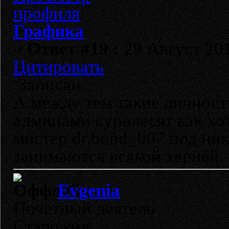
Графика
«
Ответ #19 :
29 Август 201
Цитировать
Записан
А между тем такие личност
админами куролесят как хот
мистер dr.bond_007 под ник
занимаются всякой хернёй.
Evgenia
Почетный деятель
Старожил