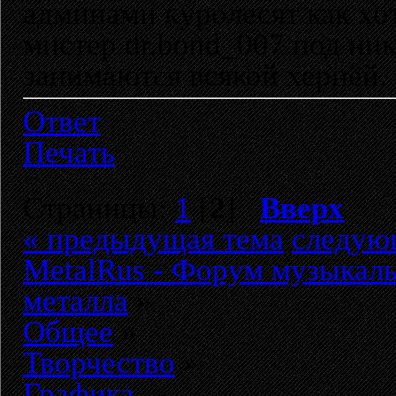
админами куролесят как хот
мистер dr.bond_007 под ник
занимаются всякой хернёй.
Ответ
Печать
Страницы:
1
[
2
]
Вверх
« предыдущая тема
следую
MetalRus - Форум музыкаль
металла
»
Общее
»
Творчество
»
Графика