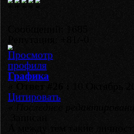
Сообщений: 1685
Репутация: +81/-0
Графика
«
Ответ #26 :
10 Октябрь 20
Цитировать
«
Последнее редактирование
Записан
А между тем такие личност