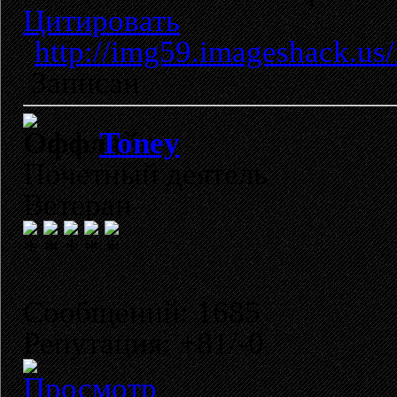
Цитировать
http://img59.imageshack.us
Записан
Toney
Почетный деятель
Ветеран
Сообщений: 1685
Репутация: +81/-0