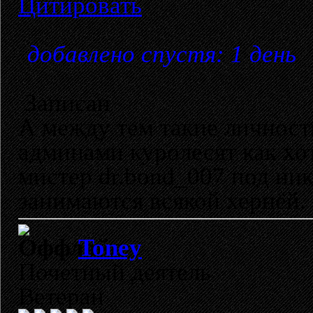
Цитировать
добавлено спустя: 1 день
Записан
А между тем такие личност
админами куролесят как хот
мистер dr.bond_007 под ник
занимаются всякой хернёй.
Toney
Почетный деятель
Ветеран