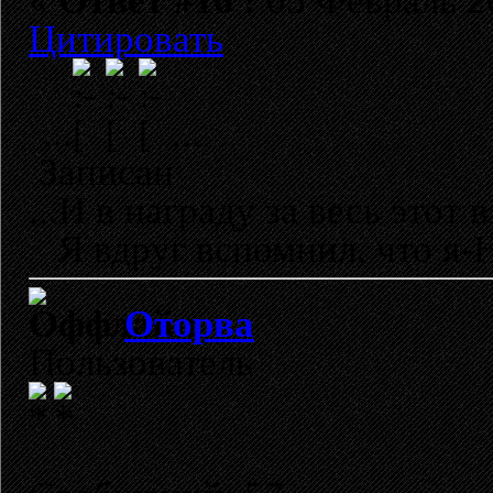
«
Ответ #16 :
05 Февраль 20
Цитировать
...
...
Записан
...И в награду за весь этот в
Я вдруг вспомнил, что я-Н
Оторва
Пользователь