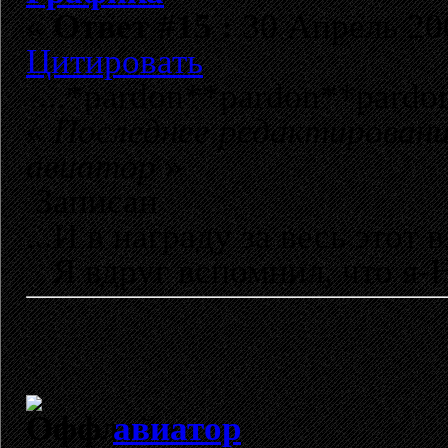
«
Ответ #15 :
30 Апрель 200
Цитировать
...*pardon**pardon**pardon
«
Последнее редактировани
авиатор
»
Записан
...И в награду за весь этот в
Я вдруг вспомнил, что я-Н
авиатор