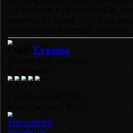
админами куролесят как хот
мистер dr.bond_007 под ник
занимаются всякой хернёй.
Evgenia
Почетный деятель
Старожил
Сообщений: 395
Репутация: +40/-0