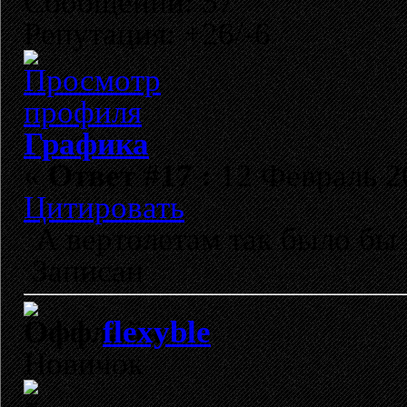
Сообщений: 57
Репутация: +26/-6
Графика
«
Ответ #17 :
12 Февраль 20
Цитировать
А вертолетам так было бы 
Записан
flexyble
Новичок