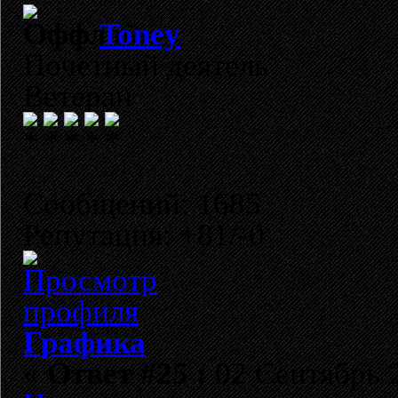
Toney
Почетный деятель
Ветеран
Сообщений: 1685
Репутация: +81/-0
Графика
«
Ответ #25 :
02 Сентябрь 2