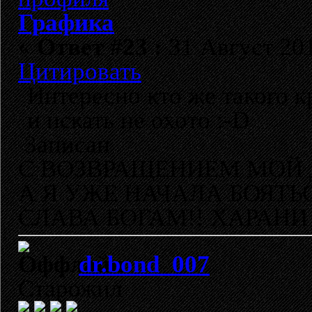
Графика
«
Ответ #23 :
31 Август 201
Цитировать
Интересно кто же такого кр
и искать не охото :-D
Записан
С ВОЗВРАЩЕНИЕМ МОЙ 
А Я УЖЕ НАЧАЛА БОЯТЬ
СЛАВА БОГАМ!! ХАРАНИ 
dr.bond_007
Старожил