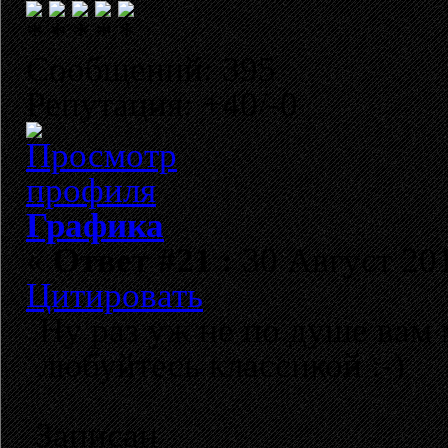
Сообщений: 395
Репутация: +40/-0
Графика
«
Ответ #21 :
30 Август 201
Цитировать
Ну раз уж не по душе вам 
любуйтесь классикой :-)
Записан