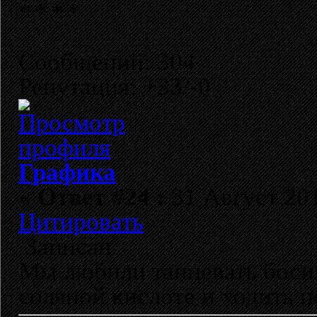
Сообщений: 304
Репутация: +33/-0
Графика
«
Ответ #24 :
31 Август 201
Цитировать
Записан
Мы любили танцевать босик
соляной кислоте и ходить п