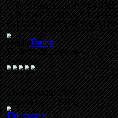
С ВОЗВРАЩЕНИЕМ МОЙ 
А Я УЖЕ НАЧАЛА БОЯТЬ
СЛАВА БОГАМ!! ХАРАНИ 
Toney
Почетный деятель
Ветеран
Сообщений: 1685
Репутация: +81/-0