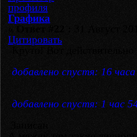
Графика
«
Ответ #22 :
31 Август 201
Цитировать
Круто! Вот действительно г
добавлено спустя: 16 часа
добавлено спустя: 1 час 5
Записан
А между тем такие личност