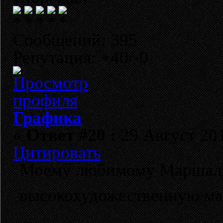
Сообщений: 395
Репутация: +40/-0
Графика
«
Ответ #20 :
29 Август 201
Цитировать
Моему любимому Маршал
высокохудожественную м