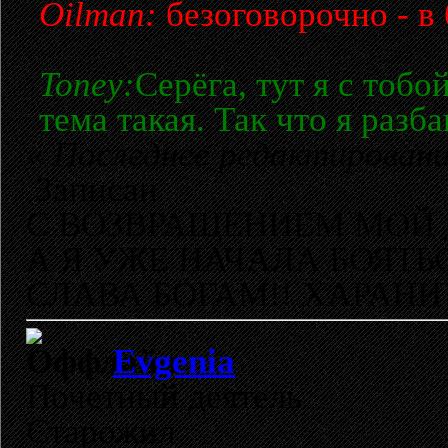
Oilman:
безоговорочно - в 
Toney:
Серёга, тут я с тобо
тема такая. Так что я разб
«
Последнее редактирование
Записан
С ВОЗВРАЩЕНИЕМ МОЙ 
А Я УЖЕ НАЧАЛА БОЯТЬ
СЛАВА БОГАМ!! ХАРАНИ 
Evgenia
Почетный деятель
Старожил