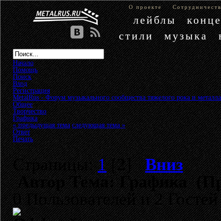
О проекте
Сотрудничест
лейблы
конц
стили
музыка
Начало
Помощь
Поиск
Вход
Регистрация
MetalRus - Форум музыкального сообщества тяжелого рока и металла
Общее
»
Творчество
»
Графика
« предыдущая тема
следующая тема »
Ответ
Печать
Страницы:
1
[
2
]
Вниз
Автор
Тема: Графика (Пр
0 Пользователей и 2 Гостей