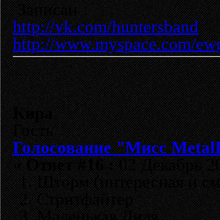
Записан
http://vk.com/huntersband
http://www.myspace.com/ew
Кира
Гость
Голосование "Мисс Metal
«
Ответ #16 :
02 Декабрь 20
1. Шторм (интересная и см
2. Стритфайтер
3. Маленькая Лиля