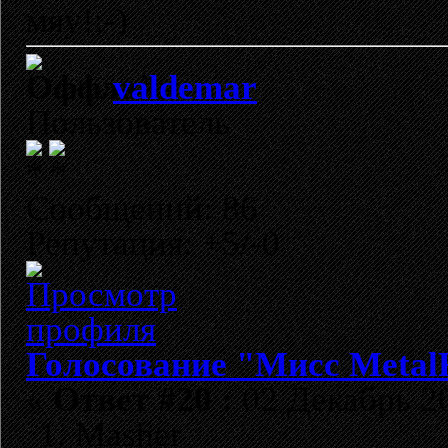
мяу!;-)
valdemar
Пользователь
Сообщений: 86
Репутация: +5/-0
Голосование "Мисс Metal
«
Ответ #20 :
02 Декабрь 20
1. Masher