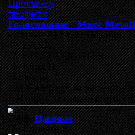
Голосование "Мисс Metal
«
Ответ #17 :
02 Декабрь 20
1. LANA
2. STREETFIGHTER
3. Кира Н.
Записан
...И в награду за весь этот в
Я вдруг вспомнил, что я-Н
Цацики
Пользователь