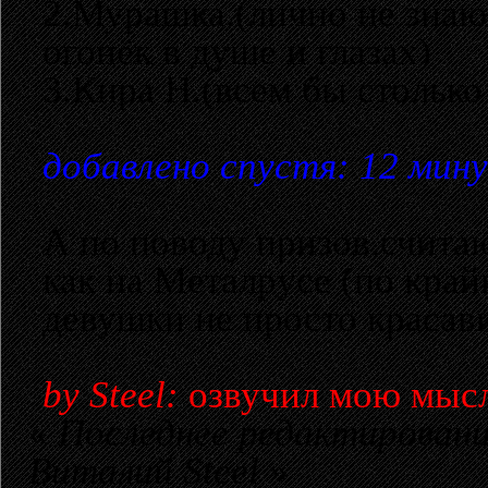
2.Мурашка.(лично не знаю
огонёк в душе и глазах)
3.Кира Н.(всем бы столько
добавлено спустя: 12 мин
А по поводу призов,счита
как на Металрусе (по край
девушки не просто красави
by Steel:
озвучил мою мысл
«
Последнее редактирование
Виталий Steel
»