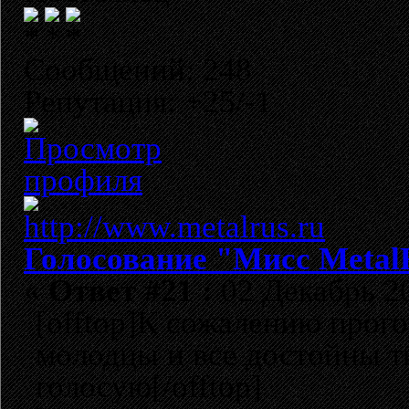
Сообщений: 248
Репутация: +25/-1
Голосование "Мисс Metal
«
Ответ #21 :
02 Декабрь 20
[offtop]К сожалению прого
молодцы и все достойны т
голосую[/offtop]