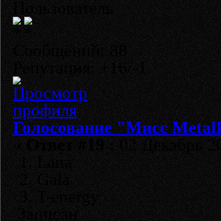
Пользователь
Сообщений: 88
Репутация: +16/-1
Голосование "Мисс Metal
«
Ответ #19 :
02 Декабрь 20
1. Lana
2. Gala
3. T-energy
Записан