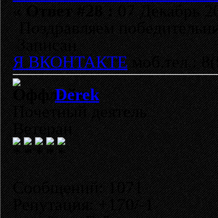
«
Ответ #28 :
07 Декабрь 20
Поздравляем победительниц
Записан
Я ВКОНТАКТЕ
моб.тел.: 8
Derek
Почетный деятель
Ветеран
Сообщений: 1071
Репутация: +170/-1