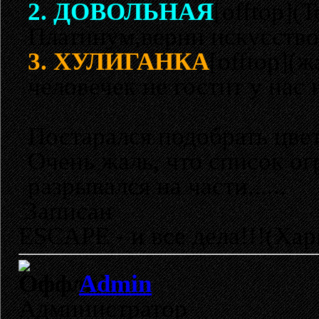
2. ДОВОЛЬНАЯ
[offtop](Т
Платинум,верни искусство 
3. ХУЛИГАНКА
[offtop](ж
человечек не гостит у нас 
Постарался подобрать цвет
Очень жаль, что список ог
разрывался на части......
Записан
ESCAPE - и все дела!!!(Хар
Admin
Администратор