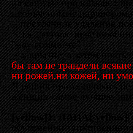
на форуме продолжают пр
необъяснимые,параноромал
- постоянное удаление по
- загадочные исчезновени
"ноу комментс"
- закрытие, а затем опять
бы там не трандели всяки
ни рожей,ни кожей, ни ум
Я решил проголосовать без
женщин самое лучшее тому
[yellow]1. ЛАНА[/yellow]
[
объяснений таинственной п