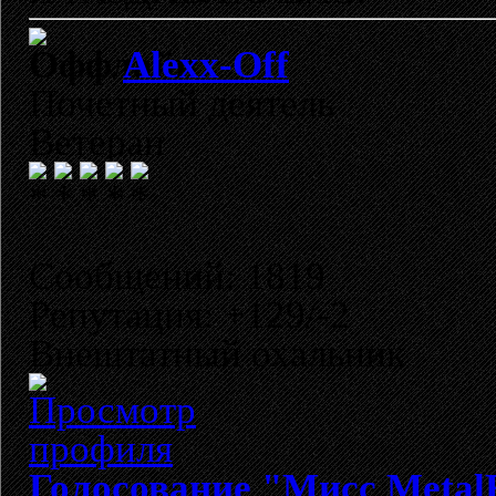
Alexx-Off
Почетный деятель
Ветеран
Сообщений: 1819
Репутация: +129/-2
Внештатный охальник
Голосование "Мисс Metal