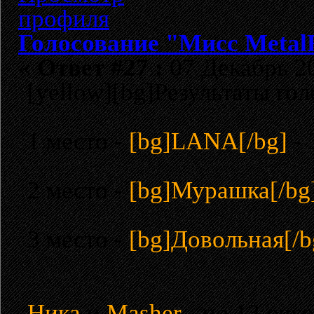
Голосование "Мисс Metal
«
Ответ #27 :
07 Декабрь 20
[yellow][bg]Результаты гол
1 место -
[bg]LANA[/bg]
- 
2 место -
[bg]Мурашка[/bg
3 место -
[bg]Довольная[/b
Ника
и
Masher
- по 13 очк