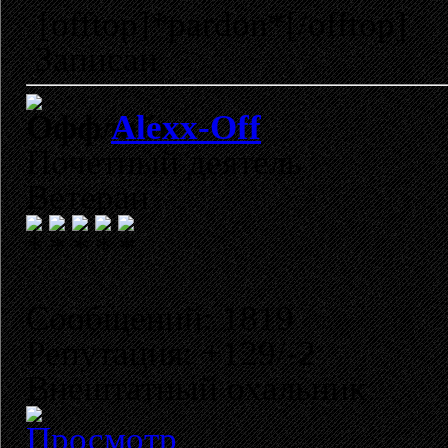
[offtop]*pardon*[/offtop]
Записан
Alexx-Off
Почетный деятель
Ветеран
Сообщений: 1819
Репутация: +129/-2
Внештатный охальник