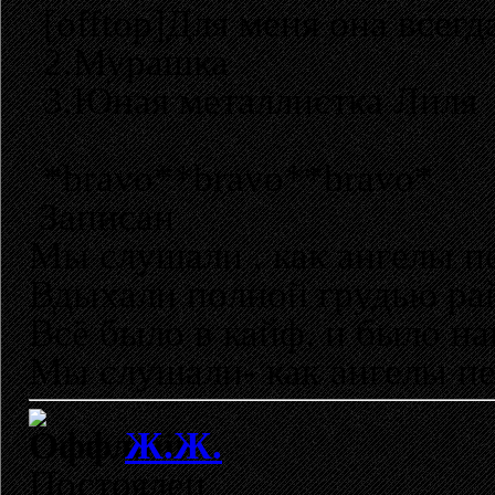
[offtop]Для меня она всегд
2.Мурашка
3.Юная металлистка Лиля
*bravo**bravo**bravo*
Записан
Мы слушали , как ангелы пе
Вдыхали полной грудью ра
Всё было в кайф, и было н
Мы слушали- как ангелы пе
Ж.Ж.
Постоялец