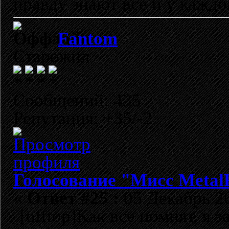
правду знают все и у каждо
Fantom
Старожил
Сообщений: 435
Репутация: +35/-2
Голосование "Мисс Metal
«
Ответ #25 :
05 Декабрь 20
[offtop]Как все помнят, я 