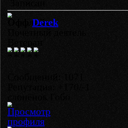
Записан
Derek
Почетный деятель
Ветеран
Сообщений: 1071
Репутация: +170/-1
слонёнок Гобо