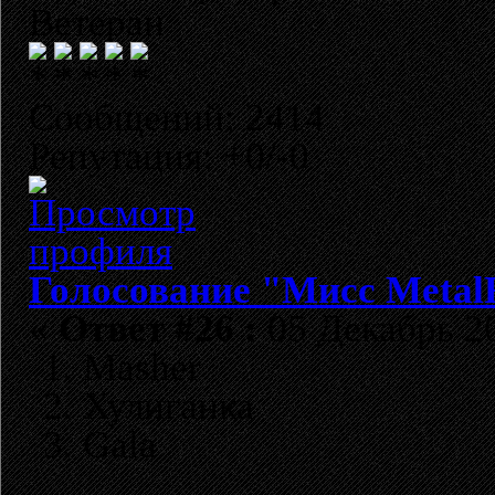
Ветеран
Сообщений: 2414
Репутация: +0/-0
Голосование "Мисс Metal
«
Ответ #26 :
05 Декабрь 20
1. Masher
2. Хулиганка
3. Gala