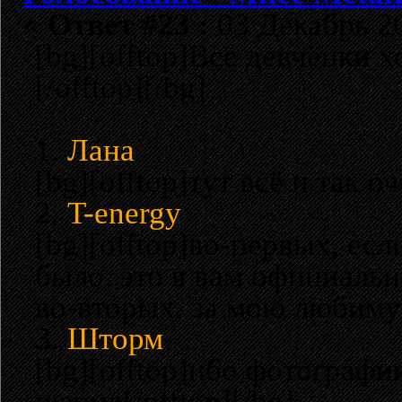
«
Ответ #23 :
03 Декабрь 20
[bg][offtop]Все девчёнки 
[/offtop][/bg]
1.
Лана
[bg][offtop]тут всё и так о
2.
T-energy
[bg][offtop]во-первых, есл
было. это я вам официальн
во-вторых, за мою любим
3.
Шторм
[bg][offtop]ибо фотографи
шарма[/offtop][/bg]