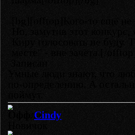
[bg][offtop]Кого-то ещё н
Но, замутив этот конкурс, 
Киру голосовать не буду. 
месте" - вне зачёта.[/offtop
Записан
Умные люди знают, что лю
по-определению. А остальн
поймут.
Cindy
Новичок