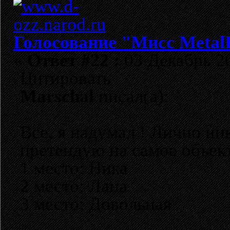
Голосование "Мисс Metal
«
Ответ #22 :
03 Декабрь 20
Цитировать
Marschal
писал(а):
Все, я надумал ! Лично ни
претендую на самое объек
1 место: Ника
2 место: Лана
3 место: Довольная