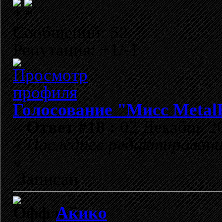
Сообщений: 52
Репутация: +1/-1
Голосование "Мисс Metal
«
Ответ #18 :
02 Декабрь 20
«
Последнее редактировани
»
Записан
Акико