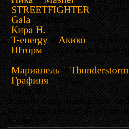
STREETFIGHTER
- 10 очк
Gala
- 9 очков
Кира Н.
- 8 очков
T-energy
и
Акико
- по 6 оч
Шторм
, самая маленькая 
очков
Марианель
и
Thunderstorm
Графиня
- 1 очко
Записан
Умные люди знают, что лю
по-определению. А остальн
поймут.