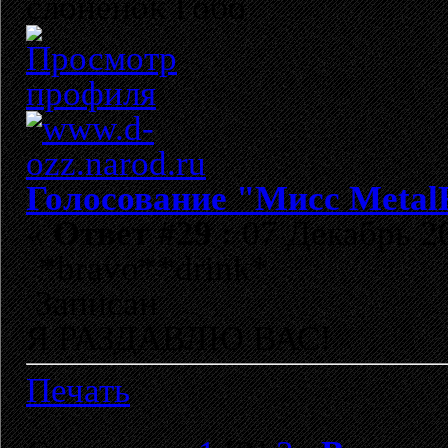
слонёнок Гобо
Голосование "Мисс Metal
«
Ответ #29 :
07 Декабрь 20
*bravo**drink*
Записан
Я РАЗДАВЛЮ ВАС!
Печать