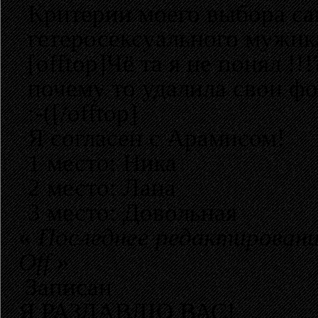
Критерии моего выбора са
гетеросексуального мужика.
[offtop]Чё та я не понял !
почему то удалила свои фо
:-([/offtop]
Я согласен с Арамисом!
1 место: Ника
2 место: Лана
3 место: Довольная
«
Последнее редактирование
Off
»
Записан
Я РАЗДАВЛЮ ВАС!