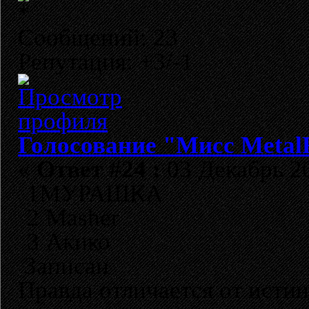
Сообщений: 23
Репутация: +3/-1
Голосование "Мисс Metal
«
Ответ #24 :
03 Декабрь 20
1
МУРАШКА
2 Masher
3 Акико
Записан
Правда отличается от истин