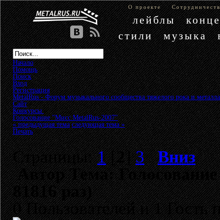
О проекте
Сотрудничест
лейблы
конц
стили
музыка
Начало
Помощь
Поиск
Вход
Регистрация
MetalRus - Форум музыкального сообщества тяжелого рока и металла
Сайт
»
Конкурсы
»
Голосование "Мисс MetalRus-2007"
« предыдущая тема
следующая тема »
Печать
Страницы:
1
[
2
]
3
Вниз
Автор
Тема: Голосование
81816 раз)
0 Пользователей и 1 Гость 