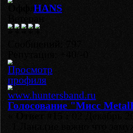
HANS
Ветеран
Сообщений: 797
Репутация: +40/-0
Голосование "Мисс Metal
«
Ответ #15 :
02 Декабрь 20
1.Лана.(не важно что заму