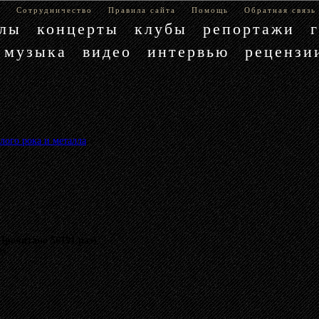
е
Сотрудничество
Правила сайта
Помощь
Обратная связь
блы
концерты
клубы
репортажи
музыка
видео
интервью
рецензи
лого рока и металла
»
рочитано 56191 раз)
му.