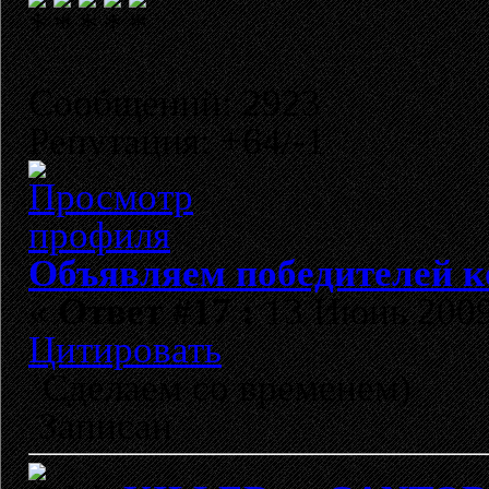
Сообщений: 2923
Репутация: +64/-1
Объявляем победителей к
«
Ответ #17 :
13 Июнь 2009,
Цитировать
Сделаем со временем)
Записан