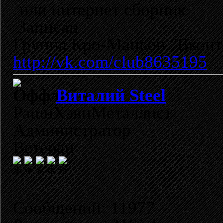
или интернет сборник
Записан
Группа Кро-Маньон "Вконта
http://vk.com/club8635195
Виталий Steel
РашнХэвиМеталлист
Администратор
Ветеран
Сообщений: 11977