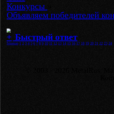
Конкурсы
»
Объявляем победителей кон
Быстрый ответ
Sitemap
1
2
3
4
5
6
7
8
9
10
11
12
13
14
15
16
17
18
19
20
21
22
23
24
© 2003 - 2026 MetalRus. М
Коп