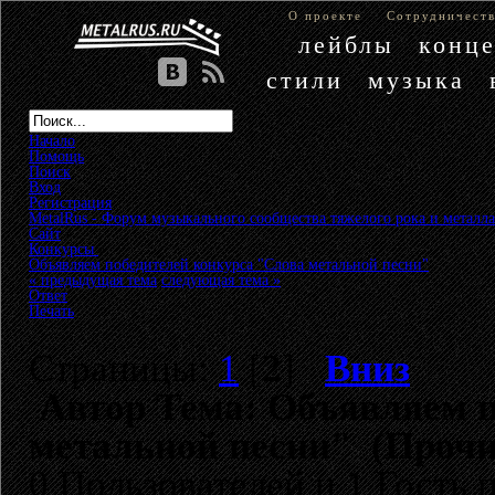
О проекте
Сотрудничест
лейблы
конц
стили
музыка
Начало
Помощь
Поиск
Вход
Регистрация
MetalRus - Форум музыкального сообщества тяжелого рока и металла
Сайт
»
Конкурсы
»
Объявляем победителей конкурса "Слова метальной песни"
« предыдущая тема
следующая тема »
Ответ
Печать
Страницы:
1
[
2
]
Вниз
Автор
Тема: Объявляем п
метальной песни" (Прочи
0 Пользователей и 1 Гость 