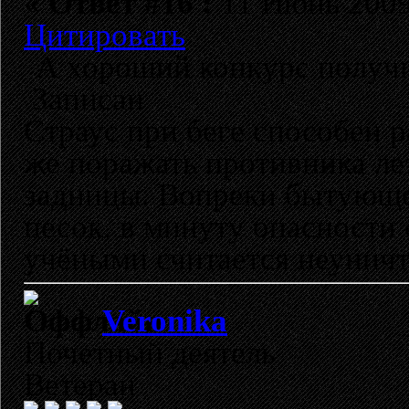
«
Ответ #16 :
11 Июнь 2009,
Цитировать
А хороший конкурс получи
Записан
Страус при беге способен р
же поражать противника ле
задницы. Вопреки бытующе
песок, в минуту опасности 
учёными считается неунич
Veronika
Почетный деятель
Ветеран