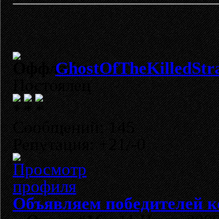
GhostOfTheKilledStr
Постоялец
Сообщений: 145
Репутация: +21/-0
Объявляем победителей к