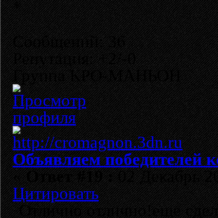
Сообщений: 36
Репутация: +2/-0
Группа КРО-МАНЬОН
Объявляем победителей к
«
Ответ #19 :
02 Декабрь 20
Цитировать
Отлично отлично!еще сде