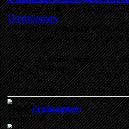
«
Ответ #18 :
22 Июнь 2009,
Цитировать
[offtop]"Кровавой грозою я
По рокерской воле врагов 
нда.. палачей, рокеров, се
песня[/offtop]
Записан
Если можешь не играй. (C.
cromagnon
Новичок