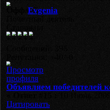
Evgenia
Почетный деятель
Старожил
Сообщений: 395
Репутация: +40/-0
Объявляем победителей к
«
Ответ #15 :
10 Июнь 2009,
Цитировать