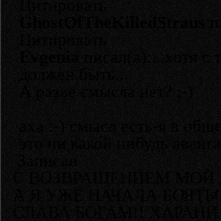
Цитировать
GhostOfTheKilledStraus
п
Цитировать
Evgenia
писал(а):...хотя 
должен быть...
А разве смысла нет? :-)
аха :-) смысл есть-я в общ
это ни какой нибудь аванг
Записан
С ВОЗВРАЩЕНИЕМ МОЙ 
А Я УЖЕ НАЧАЛА БОЯТЬ
СЛАВА БОГАМ!! ХАРАНИ 