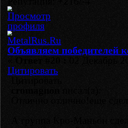
Репутация: +216/-4
Объявляем победителей к
«
Ответ #20 :
02 Декабрь 20
Цитировать
Цитировать
cromagnon
писал(а):
Отлично отлично!еще сде
А группа Кро-Маньон сдел