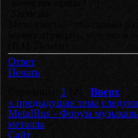
качестве приза? ;-)
Записан
Металлисты - это самый раз
может отрицать, что это и 
(В.И. Ленин)
Ответ
Печать
Страницы:
1
[
2
]
Вверх
« предыдущая тема
следую
MetalRus - Форум музыкаль
металла
»
Сайт
»