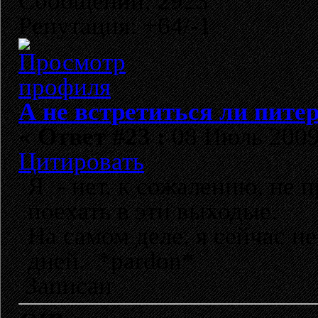
Сообщений: 2923
Репутация: +64/-1
А не встретиться ли пите
«
Ответ #23 :
08 Июль 2009,
Цитировать
Я - нет, к сожалению, не 
поехать в эти выходые.
На самом деле, я сейчас н
дней. *pardon*
Записан