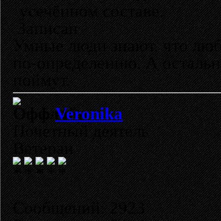
усечённом составе.
Записан
Умные люди знают, что лю
по-определению. А остальн
поймут.
Veronika
Почетный деятель
Ветеран
Сообщений: 2923