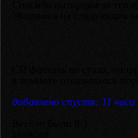
Спасибо питерцам за теп
Увидимся на следующем ко
СП фоткать не стала, папа
в темноте отказывался нор
добавлено спустя: 11 часа
Весело было 8-)
Записан