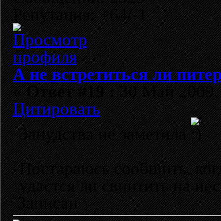
Репутация: +64/-1
А не встретиться ли пите
«
Ответ #19 :
30 Май 2009, 
Цитировать
Занудства не заметила
Постараюсь сообщить, когд
удастся ли свинтить на нес
Записан