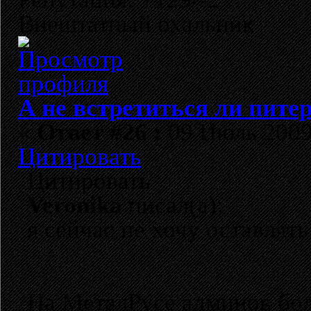
Внештатный охальник
А не встретиться ли пите
«
Ответ #26 :
09 Июль 2009,
Цитировать
Цитировать
Veronika
писал(а):
я сейчас не хочу оставлят
На МеталРусе админов бол