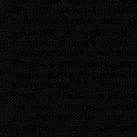
Лёхой, а потом с Серегой 
поболтать было не много, 
в Арктику, встретили Юру 
постепенно подтягивался, 
слушать их, как и несколь
Погода, к всеобщей радост
Федоровым и Козарезом :-),
выступления ЧА. Очень пр
здесь «все свои», да да,им
тусовка – приятнейшие лю
удовольствие. Посетила не
концерт СП самый «родно