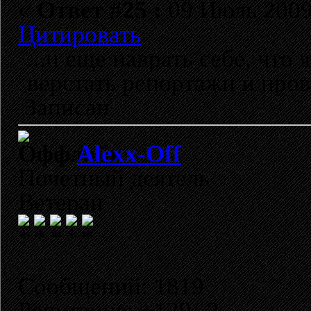
«
Ответ #25 :
09 Июль 2009,
Цитировать
...и еще наврать себе, что 
верстать репортажи и пров
Записан
Alexx-Off
Почетный деятель
Ветеран
Сообщений: 1819
Репутация: +129/-2