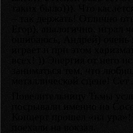
таких было))). Что касает
– так держать! Отлично от
Егор), аналогично, играл ч
ошибаюсь, Андрей) очень 
играет и при этом харизмат
всех! )) Энергия от него и
заниматься тем, что люби
металлической сцене! Сет 
Повелительницу Тьмы ус
посрывали именно на Сосед
Концерт прошел «на ура»!
поехали на вокзал.