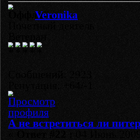
Veronika
Почетный деятель
Ветеран
Сообщений: 2923
Репутация: +64/-1
А не встретиться ли пите
«
Ответ #22 :
04 Июнь 2009,