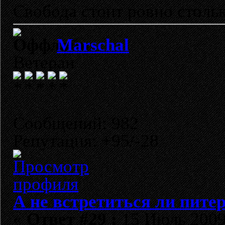
Свобода стоит ровно стольк
Marschal
Ветеран
Сообщений: 982
Репутация: +95/-28
А не встретиться ли пите
«
Ответ #29 :
15 Июль 2009,