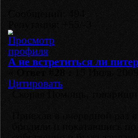
Сообщений: 494
Репутация: +55/-3
А не встретиться ли пите
«
Ответ #28 :
15 Июль 2009,
Цитировать
Скорая Помощь, товарищи!
Приехав в очередной раз в
бродили и покатавшись по 
собственно и была заплани