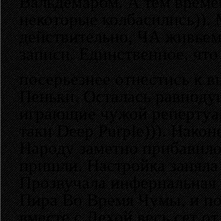
Вальдемаром. А тем време
некоторые колбасились)). 
действительно, ЧА живьем 
записи. Единственное, чт
посерьезнее отнестись к 
Пеньки. Осталась равноду
играющие чужой репертуар
таки Deep Purple))). Нако
Народу заметно прибавилос
пришли. Настройка заняла 
Прозвучала инфернальная 
Пира Во Время Чумы, и пон
вместе с Лехой весь сет от