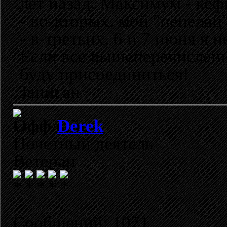
лет назад. Максимум - кеф
- во-вторых, мой "пепелац
- в-третьих, 6 и 7 июня я н
Если все вышеперечисленн
буду присоединиться!
Записан
Derek
Почетный деятель
Ветеран
Сообщений: 1071