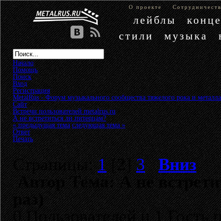
О проекте
Сотрудничест
лейблы
конц
стили
музыка
Начало
Помощь
Поиск
Вход
Регистрация
MetalRus - Форум музыкального сообщества тяжелого рока и металла
Сайт
»
Встречи пользователей metalrus.ru
»
А не встретиться ли питерцам?
« предыдущая тема
следующая тема »
Ответ
Печать
Страницы:
1
[
2
]
3
Вниз
Автор
Тема: А не встрет
раз)
0 Пользователей и 1 Гость 