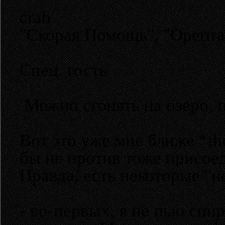
crab
"Скорая Помощь", "Opertra
Спец. гость
Можно сгонять на озеро, п
Вот это уже мне ближе *t
бы не против тоже присое
Правда, есть некоторые "н
- во-первых, я не пью спи