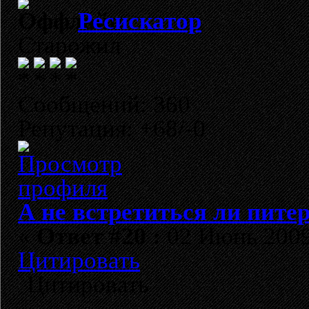
Ресискатор
Старожил
Сообщений: 360
Репутация: +68/-0
А не встретиться ли пите
«
Ответ #20 :
02 Июнь 2009,
Цитировать
Цитировать