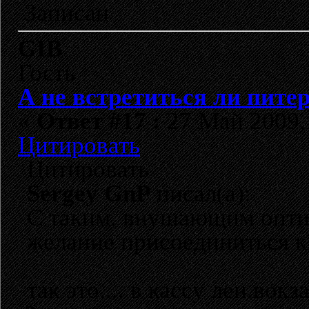
Записан
GIB
Гость
А не встретиться ли пите
«
Ответ #17 :
27 Май 2009, 
Цитировать
Цитировать
Sergey GnP
писал(а):
С таким, внушающим опти
желание присоединиться к 
так это.... в кассу лен.вокз