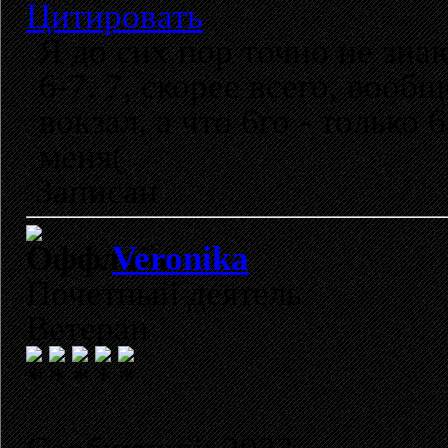
Цитировать
Я до сих пор точно не зна
6-7. 7, скорее всего, вооб
вокзал, а что 6го - только
меня(
Записан
Veronika
Почетный деятель
Ветеран