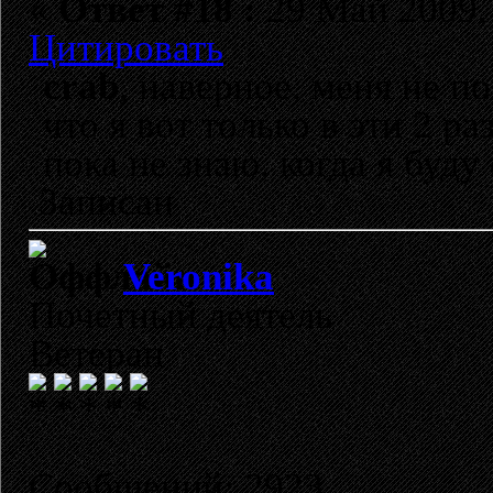
«
Ответ #18 :
29 Май 2009, 
Цитировать
crab
, наверное, меня не п
что я вот только в эти 2 ра
пока не знаю, когда я буд
Записан
Veronika
Почетный деятель
Ветеран
Сообщений: 2923