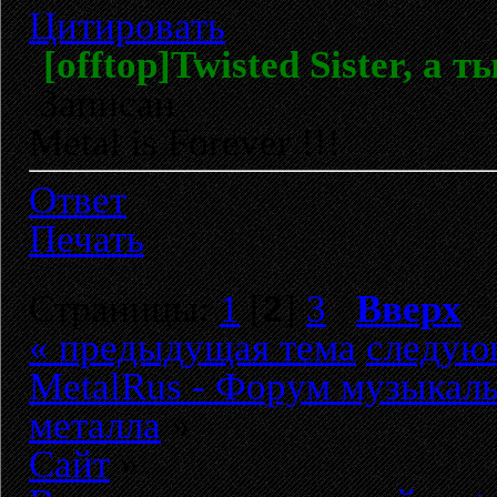
Цитировать
[offtop]Twisted Sister, а т
Записан
Metal is Forever !!!
Ответ
Печать
Страницы:
1
[
2
]
3
Вверх
« предыдущая тема
следую
MetalRus - Форум музыкаль
металла
»
Сайт
»