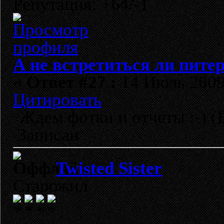
Репутация: +64/-1
А не встретиться ли пите
«
Ответ #27 :
14 Июль 2009,
Цитировать
Ждем фотки и отчеты :-) (
Записан
Twisted Sister
Старожил