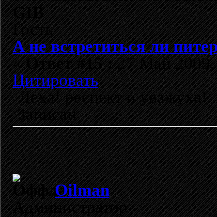
GIB
Гость
А не встретиться ли пите
«
Ответ #15 :
27 Май 2009, 
Цитировать
Леха! респект и уважуха! 
Записан
Oilman
Администратор