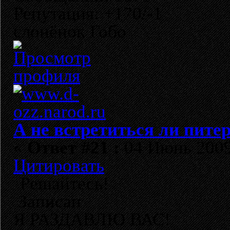
Репутация: +170/-1
слонёнок Гобо
А не встретиться ли пите
«
Ответ #21 :
04 Июнь 2009,
Цитировать
Решайтесь!
Записан
Я РАЗДАВЛЮ ВАС!