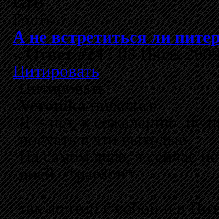
GIB
Гость
А не встретиться ли пите
«
Ответ #24 :
08 Июль 2009,
Цитировать
Цитировать
Veronika
писал(а):
Я - нет, к сожалению, не 
поехать в эти выходые.
На самом деле, я сейчас н
дней. *pardon*
так лоптоп с собой и в Пит