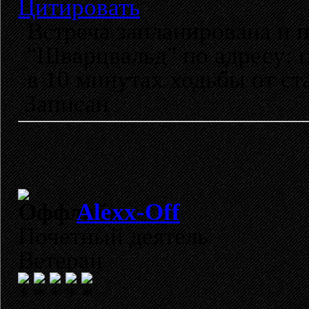
Цитировать
Встреча запланирована и 
"Шварцвальд" по адресу: г.
в 10 минутах ходьбы от ст
Записан
Alexx-Off
Почетный деятель
Ветеран