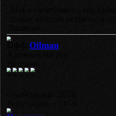
Меня позабавило, как Oilm
самая лучшая встреча, я сч
Записан
Oilman
Администратор
Ветеран
Сообщений: 2678
Репутация: +74/-9