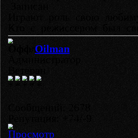
Записан
Играют роль свою любиму
Кто с режиссером был св
Oilman
Администратор
Ветеран
Сообщений: 2678
Репутация: +74/-9