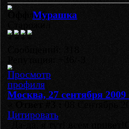
Мурашка
Старожил
Сообщений: 318
Репутация: +36/-3
Москва, 27 сентября 2009 
«
Ответ #3 :
08 Сентябрь 20
Цитировать
Да-да, я тут! всем привет!O