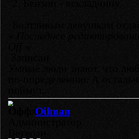
2. Бензин - вскладчину.
Болтливым девушкам отдаёт
«
Последнее редактирование
Off
»
Записан
Умные люди знают, что лю
по-определению. А остальн
поймут.
Oilman
Администратор
Ветеран