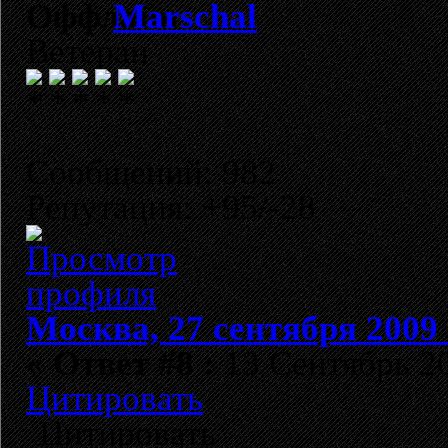
Marschal
Ветеран
Сообщений: 982
Репутация: +95/-28
Москва, 27 сентября 2009 
«
Ответ #8 :
13 Сентябрь 20
Цитировать
Цитировать