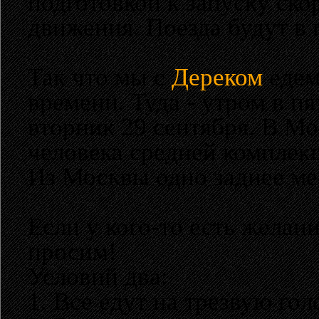
подготовкой к запуску ск
движения. Поезда будут в 
Так что мы с
Дереком
едем
времени. Туда - утром в пя
вторник 29 сентября. В Мо
человека средней комплек
Из Москвы одно заднее ме
Если у кого-то есть желан
просим!
Условий два:
1. Все едут на трезвую гол