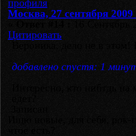
Москва, 27 сентября 2009 
«
Ответ #14 :
16 Сентябрь 2
Цитировать
Вероника, дело не в этом!
добавлено спустя: 1 мину
Интересно, кто нибтдь на
едет?
Записан
Ищю новые, для себя, рок-
чтое есть?