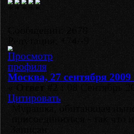
Сообщений: 2678
Репутация: +74/-9
Москва, 27 сентября 2009 
«
Ответ #2 :
08 Сентябрь 20
Цитировать
Мурашка, обитающая ныне 
присоединиться - так что 
Записан