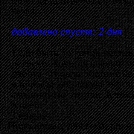
полгода неотработал. Тол
темы.
добавлено спустя: 2 дня
Если быть до конца честн
встрече. Хочется вырватся 
работа. И дело обстоит не 
я никогда так никуда ние
смешно! Но это так. К то
людей.
Записан
Ищю новые, для себя, рок-