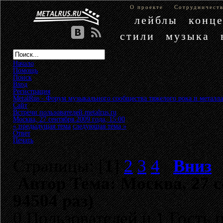
О проекте
Сотрудничест
лейблы
конц
стили
музыка
Начало
Помощь
Поиск
Вход
Регистрация
MetalRus - Форум музыкального сообщества тяжелого рока и металла
Сайт
»
Встречи пользователей metalrus.ru
»
Москва, 27 сентября 2009 года, 15:00
« предыдущая тема
следующая тема »
Ответ
Печать
Страницы: [
1
]
2
3
4
Вниз
Автор
Тема: Москва, 27 с
94504 раз)
0 Пользователей и 1 Гость 