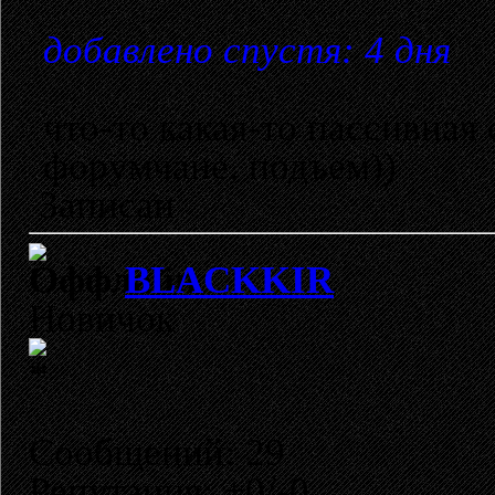
добавлено спустя: 4 дня
что-то какая-то пассивная 
форумчане, подъем))
Записан
BLACKKIR
Новичок
Сообщений: 29
Репутация: +0/-0