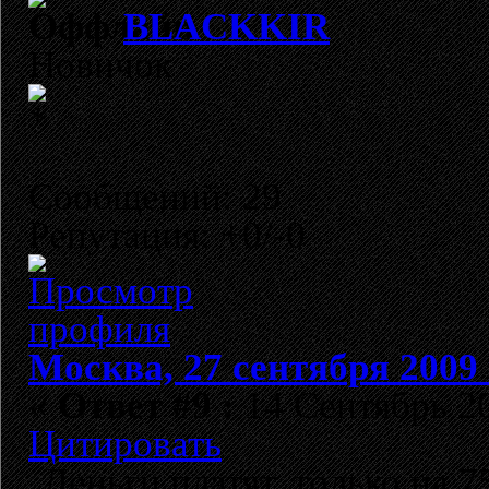
BLACKKIR
Новичок
Сообщений: 29
Репутация: +0/-0
Москва, 27 сентября 2009 
«
Ответ #9 :
14 Сентябрь 20
Цитировать
Деньги платят, только на 7