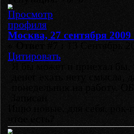
Москва, 27 сентября 2009 
«
Ответ #7 :
13 Сентябрь 20
Цитировать
Я бы может и приехал бы, 
денег ехать нету смысла, д
понедельник на работу. О
Записан
Ищю новые, для себя, рок-
чтое есть?