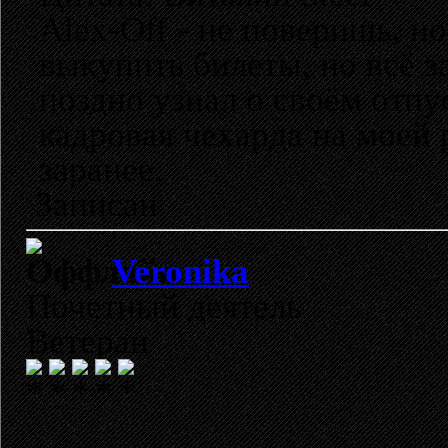
Alex-Off - не поверишь, н
выкупить билеты, но всё з
поздно узнал о своём отпу
кадровая чехарда на моей 
заранее.
Записан
Veronika
Почетный деятель
Ветеран