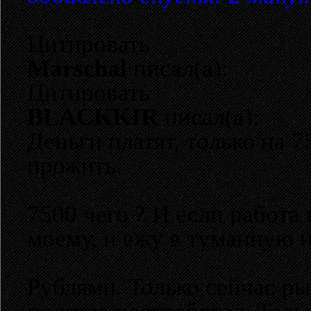
Цитировать
Marschal
писал(а):
Цитировать
BLACKKIR
писал(а):
Деньги платят, только на 7
прожить.
7500 чего ? И если работа 
моему, и ежу в туманную н
Рублями. Только сейчас ры