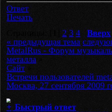
Ответ
Печать
Страницы: [
1
]
2
3
4
Вверх
« предыдущая тема
следую
MetalRus - Форум музыкаль
металла
»
Сайт
»
Встречи пользователей meta
Москва, 27 сентября 2009 г
Быстрый ответ