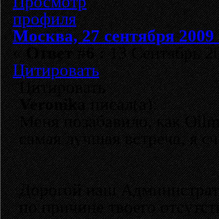
Москва, 27 сентября 2009 
«
Ответ #6 :
13 Сентябрь 20
Цитировать
Цитировать
Veronika
писал(а):
Меня позабавило, как Oilm
самая лучшая встреча, я сч
Дорогой наш Администрато
по причине твоего отсутств