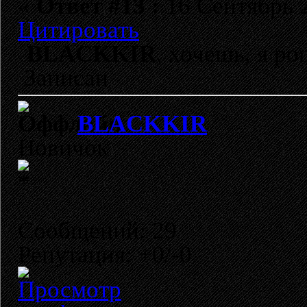
«
Ответ #13 :
16 Сентябрь 2
Цитировать
BLACKKIR
, хочешь, я ро
Записан
BLACKKIR
Новичок
Сообщений: 29
Репутация: +0/-0