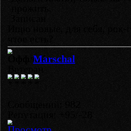
прожить.
Записан
Ищю новые, для себя, рок-
чтое есть?
Marschal
Ветеран
Сообщений: 982
Репутация: +95/-28