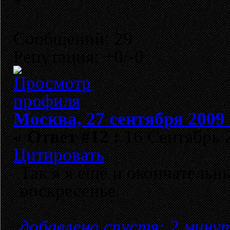
Сообщений: 29
Репутация: +0/-0
Москва, 27 сентября 2009 
«
Ответ #12 :
16 Сентябрь 2
Цитировать
Так я я ещё и окончательны
воскресенье.
добавлено спустя: 2 мину