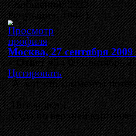
Сообщений: 2923
Репутация: +64/-1
Москва, 27 сентября 2009 
«
Ответ #5 :
09 Сентябрь 20
Цитировать
А, вот кто комменты потер
Цитировать
Судя по верхней картинке,