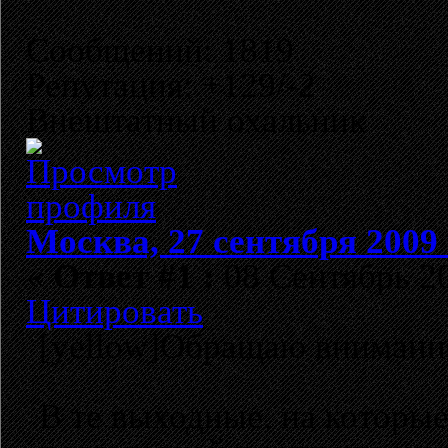
Сообщений: 1819
Репутация: +129/-2
Внештатный охальник
Москва, 27 сентября 2009 
«
Ответ #1 :
08 Сентябрь 20
Цитировать
[yellow]Обращаю внимание
В те выходные, на которые 