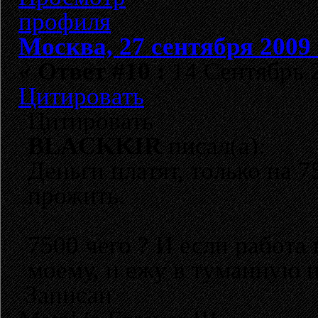
Москва, 27 сентября 2009 
«
Ответ #10 :
14 Сентябрь 2
Цитировать
Цитировать
BLACKKIR
писал(а):
Деньги платят, только на 7
прожить.
7500 чего ? И если работа 
моему, и ежу в туманную н
Записан