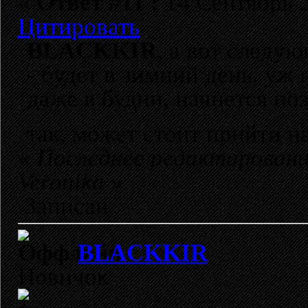
«
Ответ #11 :
14 Сентябрь 2
Цитировать
BLACKKIR
, а вот следую
- будет в зимний день, уж 
даже в будни, начнется поз
так, может стоит прийти н
«
Последнее редактировани
Veronika
»
Записан
BLACKKIR
Новичок