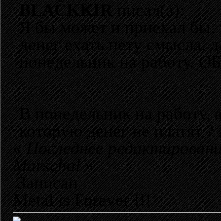
BLACKKIR
писал(а):
Я бы может и приехал бы, 
денег ехать нету смысла, д
понедельник на работу. О
В понедельник на работу, а 
которую денег не платят ? 
«
Последнее редактировани
Marschal
»
Записан
Metal is Forever !!!