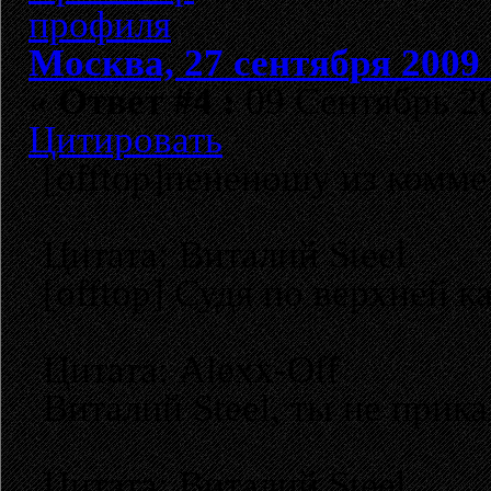
Москва, 27 сентября 2009 
«
Ответ #4 :
09 Сентябрь 20
Цитировать
[offtop]пененошу из коммен
Цитата: Виталий Steel
[offtop] Судя по верхней к
Цитата: Alexx-Off
Виталий Steel, ты не прика
Цитата: Виталий Steel