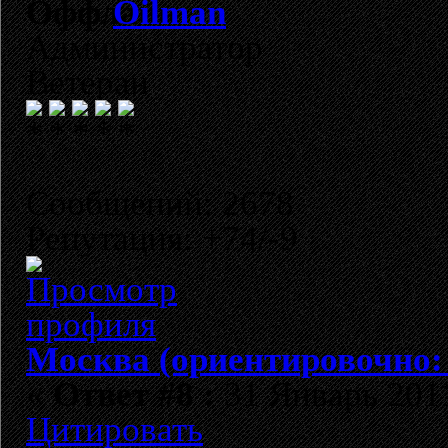
Oilman
Администратор
Ветеран
Сообщений: 2678
Репутация: +74/-9
Москва (ориентировочно:
«
Ответ #8 :
31 Январь 2011
Цитировать