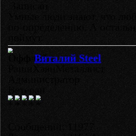
Записан
Умные люди знают, что лю
по-определению. А остальн
поймут.
Виталий Steel
РашнХэвиМеталлист
Администратор
Ветеран
Сообщений: 11977