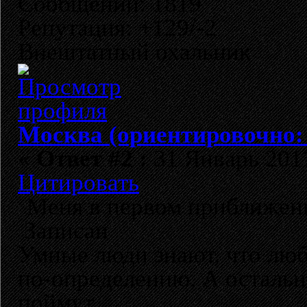
Сообщений: 1819
Репутация: +129/-2
Внештатный охальник
Москва (ориентировочно:
«
Ответ #2 :
31 Январь 2011
Цитировать
Меня в первом приближени
Записан
Умные люди знают, что лю
по-определению. А остальн
поймут.