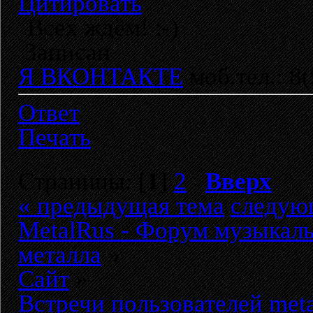
Цитировать
Всех ждём! :-)
Записан
Я ВКОНТАКТЕ
моб.тел.: 8
Ответ
Печать
Страницы: [
1
]
2
Вверх
« предыдущая тема
следую
MetalRus - Форум музыкаль
металла
»
Сайт
»
Встречи пользователей meta