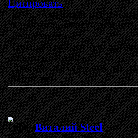
Цитировать
Итак, товарищи и друзья, в
возможно, смогу сдвинуть 
белокаменную.
Обещаю грамотную органи
много позитива.
Давайте же обсудим, когда
Записан
Виталий Steel
РашнХэвиМеталлист