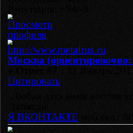
Репутация: +94/-3
Москва (ориентировочно:
«
Ответ #7 :
31 Январь 2011
Цитировать
Любая дата меня вполне у
Записан
Я ВКОНТАКТЕ
моб.тел.: 8