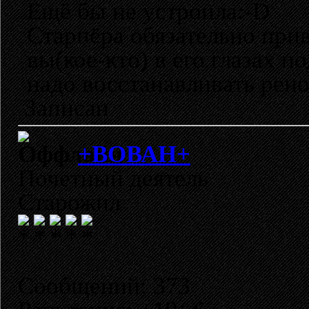
Ещё бы не устроила:-D
Старпёра обязательно при
вы(кое-кто) в его глазах п
надо восстанавливать рено
Записан
+ВОВАН+
Почетный деятель
Старожил
Сообщений: 373