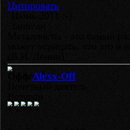
Цитировать
Июнь 2011 :-)
Записан
Металлисты - это самый раз
может отрицать, что это и 
(В.И. Ленин)
Alexx-Off
Почетный деятель
Ветеран