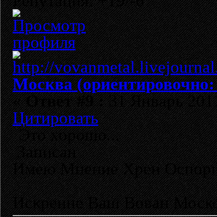
Репутация: +19/-6
Москва (ориентировочно:
«
Ответ #9 :
31 Январь 2011
Цитировать
Это хорошо...
Записан
Имею Мнение Хрен Оспор
Искренне Ваш Вован Моско