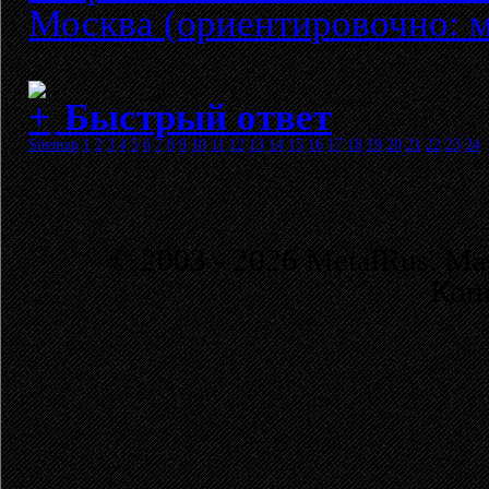
Москва (ориентировочно: м
Быстрый ответ
Sitemap
1
2
3
4
5
6
7
8
9
10
11
12
13
14
15
16
17
18
19
20
21
22
23
24
© 2003 - 2026 MetalRus. М
Коп