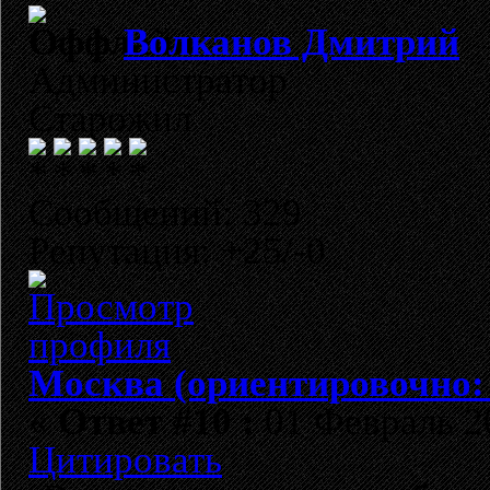
Волканов Дмитрий
Администратор
Старожил
Сообщений: 329
Репутация: +25/-0
Москва (ориентировочно:
«
Ответ #10 :
01 Февраль 20
Цитировать