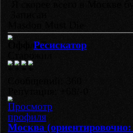
Я скорее всего в Москве бу
Записан
Masdon Must Die
Ресискатор
Старожил
Сообщений: 360
Репутация: +68/-0
Москва (ориентировочно: