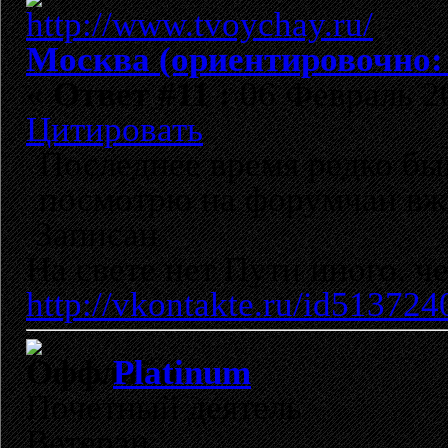
Москва (ориентировочно:
«
Ответ #11 :
06 Февраль 20
Цитировать
Последнее время редко бы
посмотрю на форумчан вж
Записан
На свете нет Пути иного, че
http://vkontakte.ru/id513724
Platinum
Почетный деятель
Ветеран