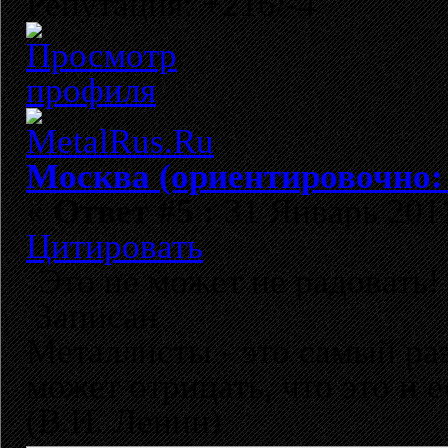
Репутация: +216/-4
Москва (ориентировочно:
«
Ответ #5 :
31 Январь 2011
Цитировать
Это не может не радовать! 
Записан
Металлисты - это самый раз
может отрицать, что это и 
(В.И. Ленин)