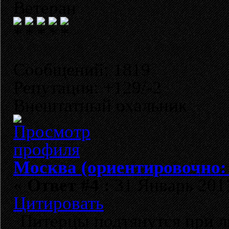
Ветеран
Сообщений: 1819
Репутация: +129/-2
Внештатный охальник
Москва (ориентировочно:
«
Ответ #4 :
31 Январь 2011
Цитировать
Питерцы подтянутся при л