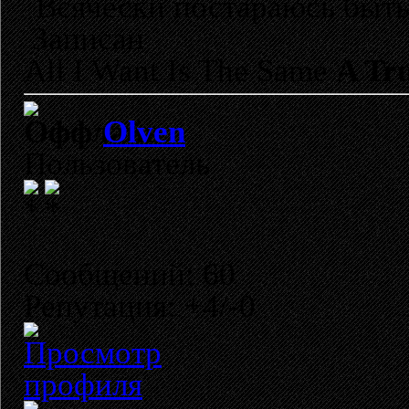
Всячески постараюсь быть
Записан
All I Want Is The Same
A Tru
Olven
Пользователь
Сообщений: 60
Репутация: +4/-0