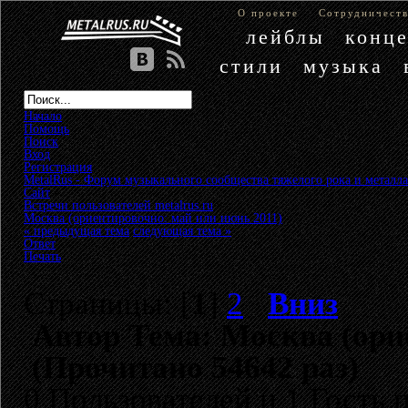
О проекте
Сотрудничест
лейблы
конц
стили
музыка
Начало
Помощь
Поиск
Вход
Регистрация
MetalRus - Форум музыкального сообщества тяжелого рока и металла
Сайт
»
Встречи пользователей metalrus.ru
»
Москва (ориентировочно: май или июнь 2011)
« предыдущая тема
следующая тема »
Ответ
Печать
Страницы: [
1
]
2
Вниз
Автор
Тема: Москва (ори
(Прочитано 54642 раз)
0 Пользователей и 1 Гость 