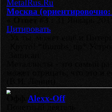
Москва (ориентировочно:
«
Ответ #3 :
31 Январь 2011
Цитировать
Ух ты, может ещё и Питерц
Круто! *thumbs_up* Устро
Записан
Металлисты - это самый раз
может отрицать, что это и 
(В.И. Ленин)
Alexx-Off
Почетный деятель