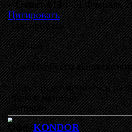
«
Ответ #13 :
16 Февраль 20
Цитировать
Цитировать
Oilman
С учётом сего вышесказанн
Буду ориентироваться на э
белокаменную.
Записан
KONDOR