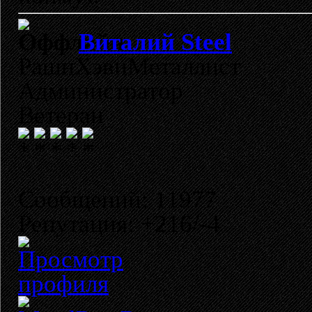
Виталий Steel
РашнХэвиМеталлист
Администратор
Ветеран
Сообщений: 11977
Репутация: +216/-4