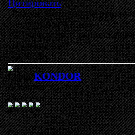
Цитировать
Раз уж Виталий не отвертит
подтянуться в июне.
С учётом сего вышесказанн
Нормально?
Записан
KONDOR
Администратор
Ветеран
Сообщений: 4323