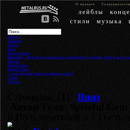
О проекте
Сотрудничест
лейблы
конц
стили
музыка
Начало
Помощь
Поиск
Вход
Регистрация
MetalRus - Форум музыкального сообщества тяжелого рока и металла
Общее
»
Творчество
»
Spiteful Grin
« предыдущая тема
следующая тема »
Ответ
Печать
Страницы: [
1
]
Вниз
Автор
Тема: Spiteful Gri
0 Пользователей и 1 Гость 