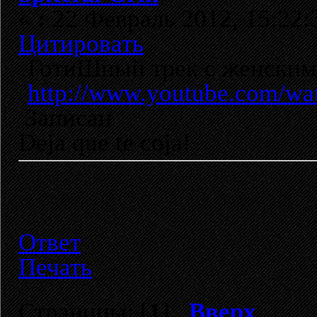
«
:
22 Февраль 2012, 15:22:
Цитировать
ГотиШный трек с женским
http://www.youtube.com/w
Записан
Deja que te coja!
Ответ
Печать
Страницы: [
1
]
Вверх