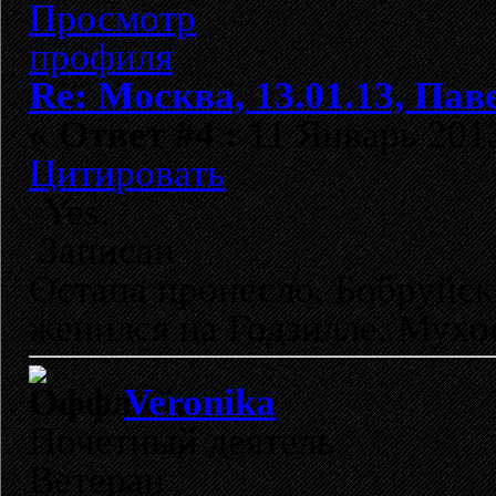
Re: Москва, 13.01.13, Павел
«
Ответ #4 :
11 Январь 2013
Цитировать
Yes.
Записан
Остапа пронесло. Бобруйск
женился на Годзилле. Мухо
Veronika
Почетный деятель
Ветеран