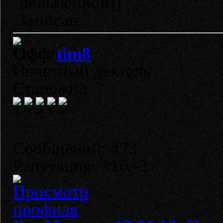
пельменной))
Записан
tim8
Почетный деятель
Старожил
Сообщений: 473
Репутация: +16/-2