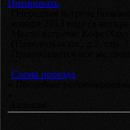
Цитировать
Очередная встреча пользов
января 2013 года (в воскрес
Место встречи: Кофе-Хауз 
(Павелецкая пл., д.2, стр. 1
Приглашаются все желающ
Схема проезда
«
Последнее редактирование
»
Записан