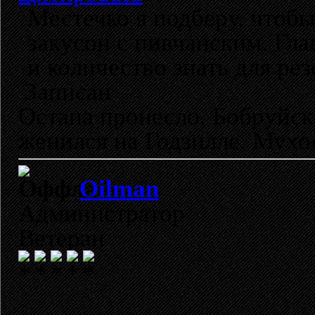
Местечко я подберу, чтоб
закусон с пивчанским. Гла
и количество знать для ре
Записан
Остапа пронесло. Бобруйск
женился на Годзилле. Мухо
Oilman
Администратор
Ветеран