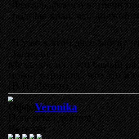
Фотографии со встречи пр
родные края, что должно п
Я уже к этой дате забуду 
Записан
Металлисты - это самый раз
может отрицать, что это и 
(В.И. Ленин)
Veronika
Почетный деятель
Ветеран