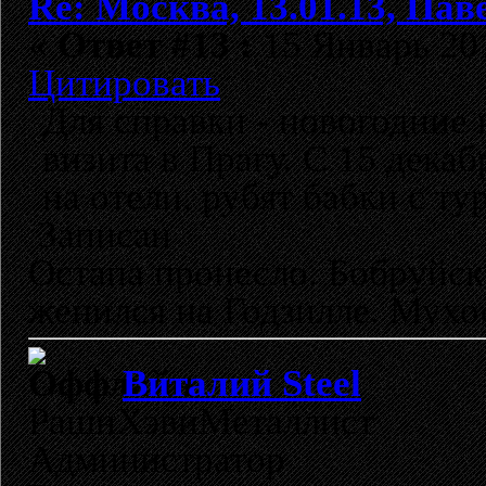
Re: Москва, 13.01.13, Павел
«
Ответ #13 :
15 Январь 201
Цитировать
Для справки - новогодние 
визита в Прагу. С 15 дека
на отели, рубят бабки с т
Записан
Остапа пронесло. Бобруйск
женился на Годзилле. Мухо
Виталий Steel
РашнХэвиМеталлист
Администратор