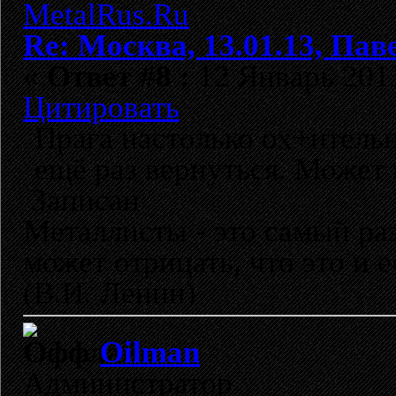
Re: Москва, 13.01.13, Павел
«
Ответ #8 :
12 Январь 2013
Цитировать
Прага настолько ох+ительн
ещё раз вернуться. Может 
Записан
Металлисты - это самый раз
может отрицать, что это и 
(В.И. Ленин)
Oilman
Администратор