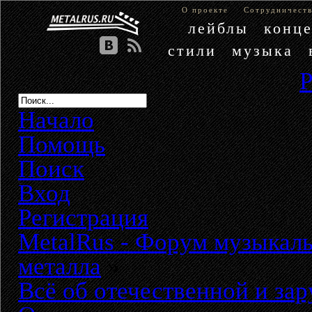
О проекте
Сотрудничест
лейблы
конц
стили
музыка
Начало
Помощь
Поиск
Вход
Регистрация
MetalRus - Форум музыкаль
металла
»
Всё об отечественной и за