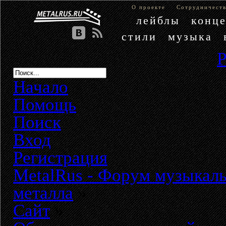
О проекте
Сотрудничест
лейблы
конц
стили
музыка
Начало
Помощь
Поиск
Вход
Регистрация
MetalRus - Форум музыкаль
металла
»
Сайт
»