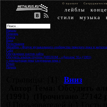
О проекте
Сотрудничест
лейблы
конц
стили
музыка
Начало
Помощь
Поиск
Вход
Регистрация
MetalRus - Форум музыкального сообщества тяжелого рока и металла
Сайт
»
Обсуждение постов сайта
»
Обсудить альбом группы ДИПЛОМ - «Диплом' 91» (1991)
« предыдущая тема
следующая тема »
Ответ
Печать
Страницы: [
1
]
Вниз
Автор
Тема: Обсудить а
(1991) (Прочитано 27142 
0 Пользователей и 1 Гость 