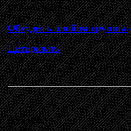
Робот сайта
Гость
Обсудить альбом группы 
«
:
07 Июль 2024, 22:42:00 
Цитировать
Это тема обсуждения зап
«
Последнее редактирован
Записан
Влад007
Гость