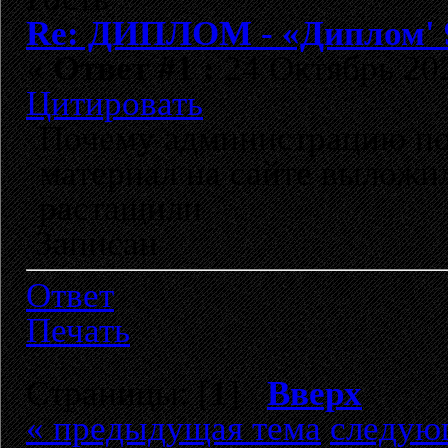
Re: ДИПЛОМ - «Диплом' 9
«
Ответ #1 :
24 Октябрь 202
Цитировать
Почему администрацию пор
материал на сайте выложил
растащили
Записан
Ответ
Печать
Страницы: [
1
]
Вверх
« предыдущая тема
следую