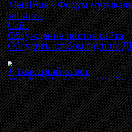
MetalRus - Форум музыкаль
металла
»
Сайт
»
Обсуждение постов сайта
»
Обсудить альбом группы Д
Быстрый ответ
Sitemap
1
2
3
4
5
6
7
8
9
10
11
12
13
14
15
16
17
18
19
20
21
22
23
24
© 2003 - 2026 MetalRus. М
Коп