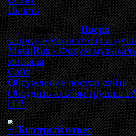
Печать
Страницы: [
1
]
Вверх
« предыдущая тема
следую
MetalRus - Форум музыкаль
металла
»
Сайт
»
Обсуждение постов сайта
»
Обсудить альбом группы F
[EP]
Быстрый ответ