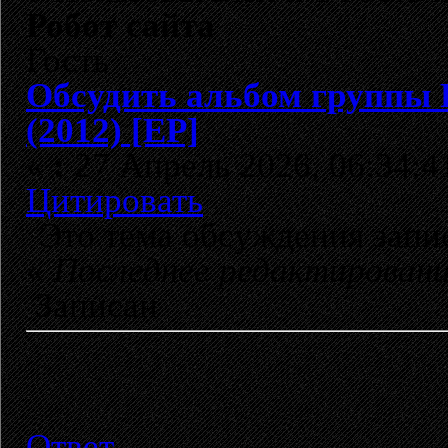
Робот сайта
Гость
Обсудить альбом группы
(2012) [EP]
«
:
27 Апрель 2026, 06:34:4
Цитировать
Это тема обсуждения зап
«
Последнее редактирован
Записан
Ответ