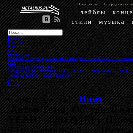
О проекте
Сотрудничест
лейблы
конц
стили
музыка
Начало
Помощь
Поиск
Вход
Регистрация
MetalRus - Форум музыкального сообщества тяжелого рока и металла
Сайт
»
Обсуждение постов сайта
»
Обсудить альбом группы FAINT SORROW - «Fuck, YEAH!» (2012) [
« предыдущая тема
следующая тема »
Ответ
Печать
Страницы: [
1
]
Вниз
Автор
Тема: Обсудить ал
YEAH!» (2012) [EP] (Проч
0 Пользователей и 1 Гость 