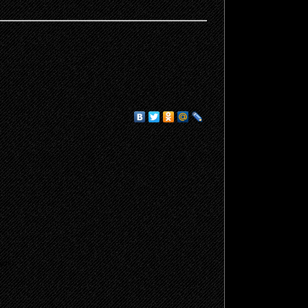
щено.