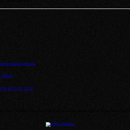
16:41 от KONDOR
»
лого рока и металла
»
 (2012)
8
19
20
21
22
23
24
03 - 2026 MetalRus. Материалы сайта защищены авторским правом. Копирование запре