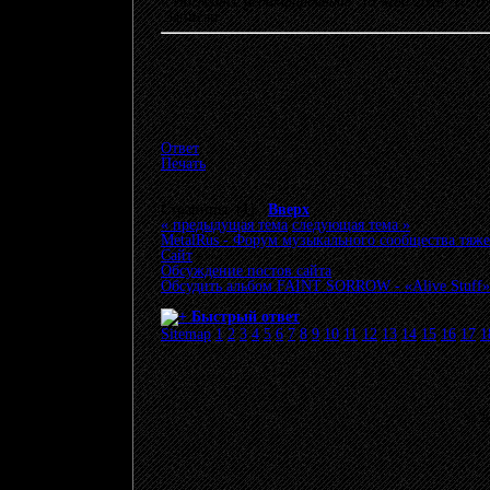
«
Последнее редактирование: 13 Май 2026, 10:
Записан
Ответ
Печать
Страницы: [
1
]
Вверх
« предыдущая тема
следующая тема »
MetalRus - Форум музыкального сообщества тяже
Сайт
»
Обсуждение постов сайта
»
Обсудить альбом FAINT SORROW - «Alive Stuff»
Быстрый ответ
Sitemap
1
2
3
4
5
6
7
8
9
10
11
12
13
14
15
16
17
1
© 20