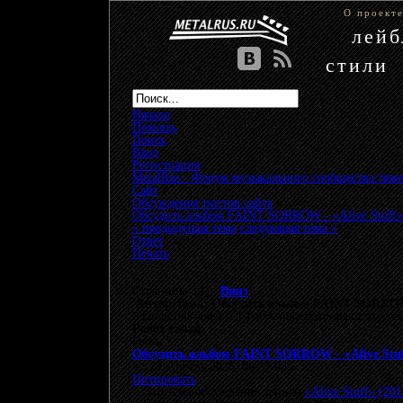
О проект
лей
стили
Начало
Помощь
Поиск
Вход
Регистрация
MetalRus - Форум музыкального сообщества тяже
Сайт
»
Обсуждение постов сайта
»
Обсудить альбом FAINT SORROW - «Alive Stuff»
« предыдущая тема
следующая тема »
Ответ
Печать
Страницы: [
1
]
Вниз
Автор
Тема: Обсудить альбом FAINT SORROW -
0 Пользователей и 1 Гость просматривают эту те
Робот сайта
Гость
Обсудить альбом FAINT SORROW - «Alive Stuf
«
:
27 Апрель 2026, 06:37:05 »
Цитировать
Это тема обсуждения записи
«Alive Stuff» (201