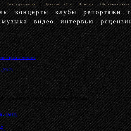
е
Сотрудничество
Правила сайта
Помощь
Обратная связь
блы
концерты
клубы
репортажи
музыка
видео
интервью
рецензи
лого рока и металла
»
 (2012)
 «Alive Stuff» (2012) (Прочитано 10739 раз)
му.
f» (2012)
2)
.