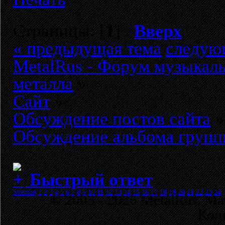
Страницы: [
1
]
Вверх
« предыдущая тема
следую
MetalRus - Форум музыкаль
металла
»
Сайт
»
Обсуждение постов сайта
»
Обсуждение альбома группы
Быстрый ответ
Sitemap
1
2
3
4
5
6
7
8
9
10
11
12
13
14
15
16
17
18
19
20
21
22
23
24
© 2003 - 2026 MetalRus. М
Коп