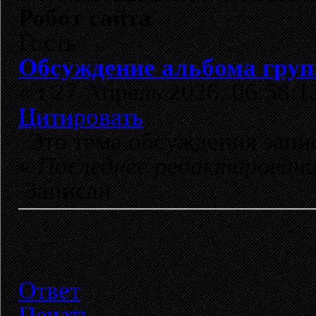
Робот сайта
Гость
Обсуждение альбома групп
«
:
27 Апрель 2026, 06:58:1
Цитировать
Это тема обсуждения зап
«
Последнее редактирован
Записан
Ответ
Печать