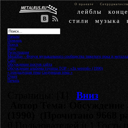
О проекте
Сотрудничест
лейблы
конц
стили
музыка
Начало
Помощь
Поиск
Вход
Регистрация
MetalRus - Форум музыкального сообщества тяжелого рока и металла
Сайт
»
Обсуждение постов сайта
»
Обсуждение альбома группы ТОР - «За чертой» (1990)
« предыдущая тема
следующая тема »
Ответ
Печать
Страницы: [
1
]
Вниз
Автор
Тема: Обсуждение 
(1990) (Прочитано 9668 ра
0 Пользователей и 1 Гость 