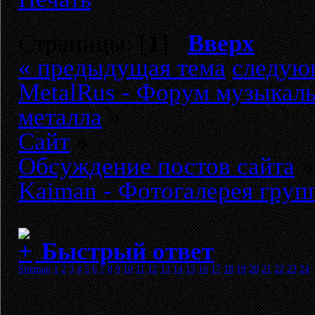
Страницы: [
1
]
Вверх
« предыдущая тема
следую
MetalRus - Форум музыкаль
металла
»
Сайт
»
Обсуждение постов сайта
»
Kaiman - Фотогалерея гру
Быстрый ответ
Sitemap
1
2
3
4
5
6
7
8
9
10
11
12
13
14
15
16
17
18
19
20
21
22
23
24