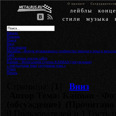
О проекте
Сотрудничест
лейблы
конц
стили
музыка
Начало
Помощь
Поиск
Вход
Регистрация
MetalRus - Форум музыкального сообщества тяжелого рока и металла
Сайт
»
Обсуждение постов сайта
»
Kaiman - Фотогалерея группы KAIMAN (обсуждение)
« предыдущая тема
следующая тема »
Ответ
Печать
Страницы: [
1
]
Вниз
Автор
Тема: Kaiman - Ф
(обсуждение) (Прочитано 
0 Пользователей и 1 Гость 