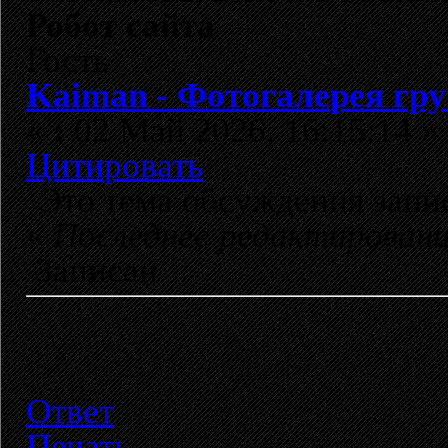
Робот сайта
Гость
Kaiman - Фотогалерея г
«
:
02 Май 2026, 16:15:14 »
Цитировать
Это тема обсуждения зап
«
Последнее редактирован
Записан
Ответ
Печать