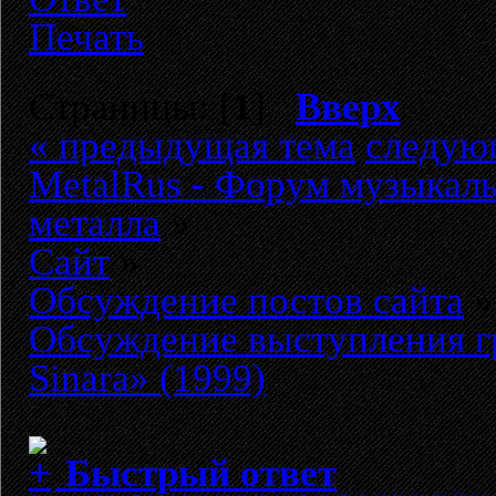
Печать
Страницы: [
1
]
Вверх
« предыдущая тема
следую
MetalRus - Форум музыкаль
металла
»
Сайт
»
Обсуждение постов сайта
»
Обсуждение выступления г
Sinara» (1999)
Быстрый ответ