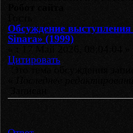
Робот сайта
Гость
Обсуждение выступления
Sinara» (1999)
«
:
17 Май 2026, 08:04:04 »
Цитировать
Это тема обсуждения зап
«
Последнее редактирован
Записан
Ответ