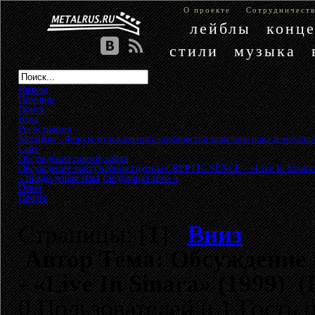
О проекте
Сотрудничест
лейблы
конц
стили
музыка
Начало
Помощь
Поиск
Вход
Регистрация
MetalRus - Форум музыкального сообщества тяжелого рока и металла
Сайт
»
Обсуждение постов сайта
»
Обсуждение выступления группы CRYPTIC SENCE - «Live In Sinara»
« предыдущая тема
следующая тема »
Ответ
Печать
Страницы: [
1
]
Вниз
Автор
Тема: Обсуждение
- «Live In Sinara» (1999) 
0 Пользователей и 1 Гость 